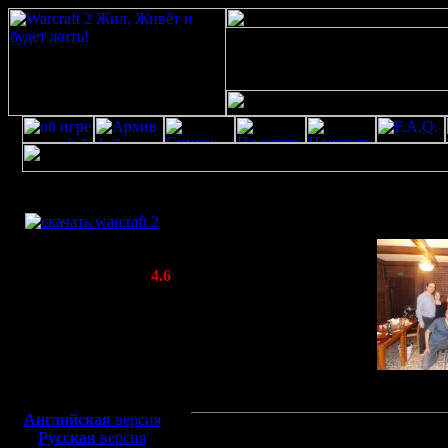
Скачать игру
бесплатно
WarCraft 2 COMBAT
(Warcraft II BNE 2.02+)
Актуальная версия:
4.6
(февраль 2020)
Совместимо с
Windows
XP/Vista/7/8/10
Боевой релиз, ~
40 Мб
для игры по сети:
Английская
версия
Наша дружная к
Русская
версия