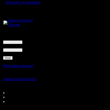
Warcraft 2 в facebook
Для голосового
общения:
Наша группа в
Discord
Логин
Ник
Пароль
Потеряли пароль?
Нет своего аккаунта?
Зарегистрируйтесь!
Кто на сайте
62: Гости
0: Пользователи
4121: Пользователи с
регистрацией