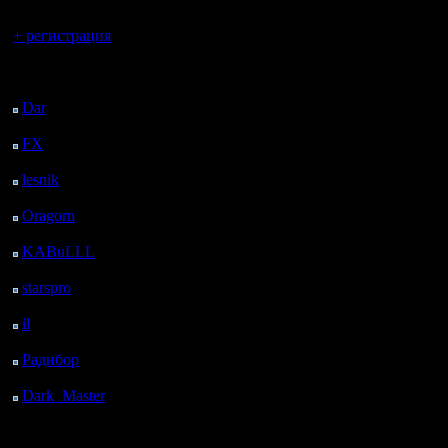
Вы гость здесь.
+ регистрация
Последний
посетитель:
Dar
: 26 Дней 23 ч. 43
м. назад
FX
: 99 Дней 7 ч. 15
м. назад
lesnik
: 132 Дней 9 ч.
33 м. назад
Oragorn
: 140 Дней 9
ч. 42 м. назад
KABuLLL
: 168 Дней
8 ч. 51 м. назад
starspro
: 192 Дней 20
ч. 25 м. назад
il
: 264 Дней 6 ч. 31 м.
назад
Радибор
: 288 Дней 2
ч. 18 м. назад
Dark_Master
: 299
Дней 4 ч. 34 м. назад