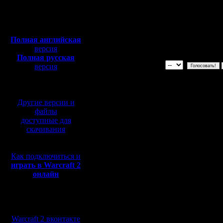
Голосуйте за картину только од
Полная версия, ~
450
Оценка от 1 до 10, наилучшая 
Мб
Будьте объективны, а то резуль
с музыкой и видео:
фальсифицированы
Полная английская
Голос не для вашей собственн
версия
Полная русская
версия
перевод от war2.ru на
базе перевода от СПК
Другие версии и
файлы
доступные для
скачивания
Как подключиться и
играть в Warcraft 2
онлайн
Мы в социальных
сетях:
Warcraft 2 вконтакте