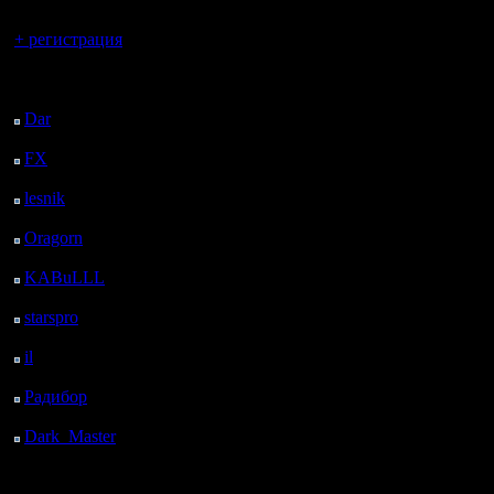
Вы гость здесь.
+ регистрация
Последний
посетитель:
Dar
: 25 Дней 7 ч. 53
м. назад
FX
: 97 Дней 15 ч. 25
м. назад
lesnik
: 130 Дней 17 ч.
43 м. назад
Oragorn
: 138 Дней 17
ч. 52 м. назад
KABuLLL
: 166 Дней
17 ч. 1 м. назад
starspro
: 191 Дней 4 ч.
35 м. назад
il
: 262 Дней 14 ч. 40
м. назад
Радибор
: 286 Дней 10
ч. 27 м. назад
Dark_Master
: 297
Дней 12 ч. 44 м. назад