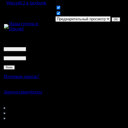
Warcraft 2 в facebook
Включить смайлики
Для голосового
Включить BB код
общения:
Наша группа в
Discord
Логин
Ник
Пароль
Потеряли пароль?
Нет своего аккаунта?
Зарегистрируйтесь!
Кто на сайте
59: Гости
0: Пользователи
4121: Пользователи с
регистрацией