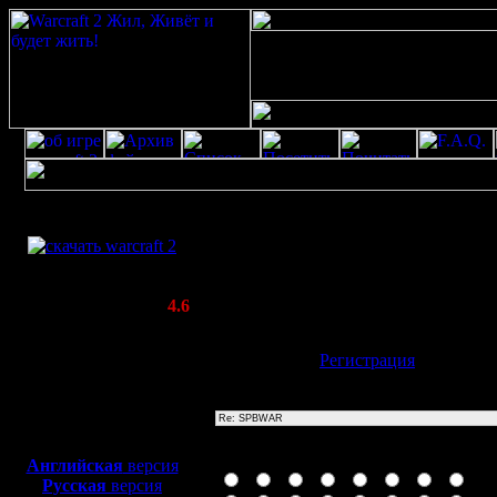
Скачать игру
Re: SPBWAR
бесплатно
Poster: Дата: 20.8.20 11:52
WarCraft 2 COMBAT
20
(Warcraft II BNE 2.02+)
Актуальная версия:
4.6
(февраль 2020)
Совместимо с
Имя:
Гость
[
Регистрация
]
Windows
XP/Vista/7/8/10
Тема
Боевой релиз, ~
40 Мб
для игры по сети:
Иконка сообщения
Английская
версия
Русская
версия