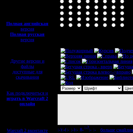
Полная версия, ~
450
Мб
с музыкой и видео:
Полная английская
версия
Полная русская
Комментарий
версия
перевод от war2.ru на
базе перевода от СПК
Другие версии и
файлы
доступные для
скачивания
Как подключиться и
играть в Warcraft 2
онлайн
Мы в социальных
сетях:
[
больше смайли
Warcraft 2 вконтакте