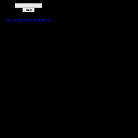
Поиск
Расширенный поиск
Warcraft 2 - скачать бесплатно русскую версию, warcraft 2 серве
- Генерация