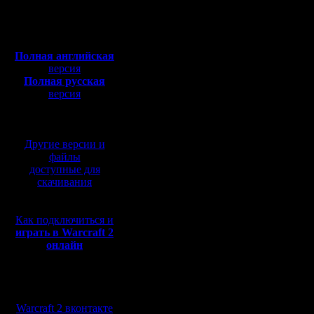
Сообщений: 395
Откуда:
Полная версия, ~
450
Мб
Далее все
с музыкой и видео:
Полная английская
один ста
версия
Полная русская
закрываю
версия
перевод от war2.ru на
1) пеон 
базе перевода от СПК
появлять
Другие версии и
ее.
файлы
доступные для
2) башня
скачивания
открыта н
Как подключиться и
играть в Warcraft 2
онлайн
Сегодня и
тактикой:
Мы в социальных
1) FX(12)
сетях:
Warcraft 2 вконтакте