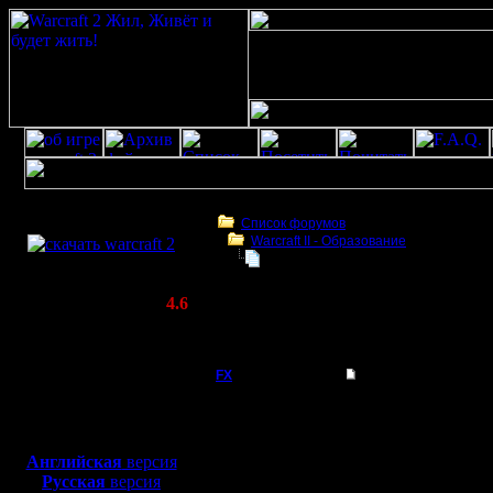
Скачать игру
бесплатно
Список форумов
Warcraft II - Образование
WarCraft 2 COMBAT
Тактика атака 3 пеонами с созда
(Warcraft II BNE 2.02+)
Актуальная версия:
4.6
(февраль 2020)
Тактика атака 3 пеонами с созданием за
Совместимо с
Windows
FX
Тактика атака 3 пе
XP/Vista/7/8/10
Порядок 
Боевой релиз, ~
40 Мб
для игры по сети:
TH, FARM
Английская
версия
Регистрация:
Русская
версия
15.8.06
репаирят 