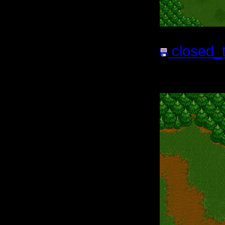
closed_t
файла:
2