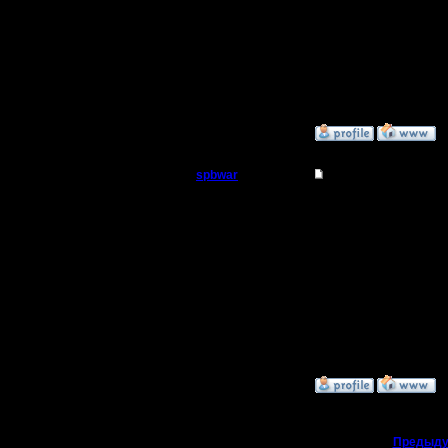
проходом 
репарит б
9 11 - ша
»
27.8.07 20:09
spbwar
Re: Тактика атака 
Пехотинец
Играли я
построил.
Регистрация:
18.7.05
повел на 
Сообщений: 15
Откуда:
Умер я от
так, заме
»
28.8.07 03:22
«
Предыду