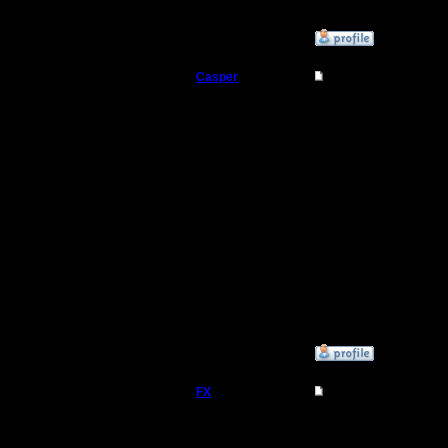
»
27.8.07 03:00
Casper
Re: Тактика атака 
Военный Вождь
Играть ба
расчитан
Регистрация:
31.3.06
"эстонског
Сообщений: 65
Откуда:
г.Зеленоград
всегда жд
FX повыш
выдумыва
бугага!
»
27.8.07 11:43
FX
Re: Тактика атака 
Насчет то