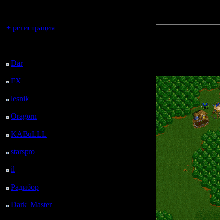
регистрацией
Примеры н
Вы гость здесь.
+ регистрация
Прикреп
Последний
файл:
посетитель:
Dar
: 27 Дней 12 ч. 7
м. назад
FX
: 99 Дней 19 ч. 39
м. назад
lesnik
: 132 Дней 21 ч.
57 м. назад
Oragorn
: 140 Дней 22
ч. 6 м. назад
KABuLLL
: 168 Дней
21 ч. 15 м. назад
starspro
: 193 Дней 8 ч.
49 м. назад
il
: 264 Дней 18 ч. 55
м. назад
Радибор
: 288 Дней 14
ч. 42 м. назад
Dark_Master
: 299
Дней 16 ч. 58 м. назад