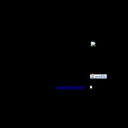
ферму, а
ферму, о
Главное 
башен не
[ Редакти
»
27.8.07 17:59
AgainstTheGrain
Re: Тактика атака 
Полубог
Не забыв
постройк
Регистрация:
9.8.05
времени 
Сообщений: 355
Откуда: Москва