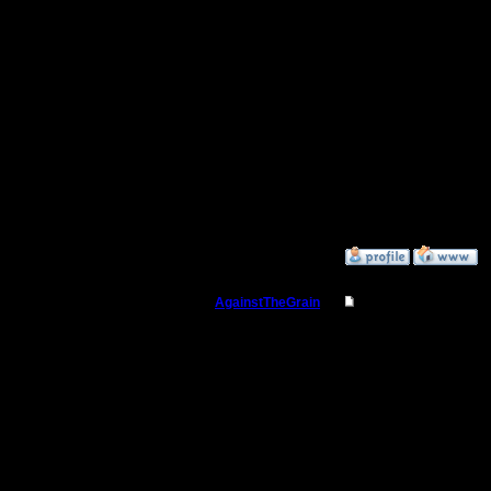
12 - изби
зазевавш
поздно с
актуальн
( или при
мап хаком
»
27.8.07 01:40
AgainstTheGrain
Re: Тактика атака 
Полубог
11- 1-я ф
2, 12 -- 
Регистрация:
9.8.05
Сообщений: 355
Откуда: Москва
--
I'll mantai