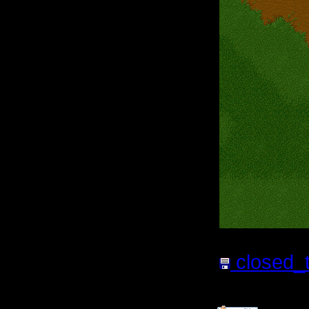
closed_t
84.97
Кб;