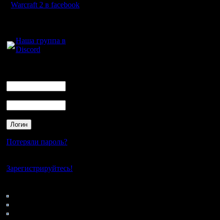
закрыть 
Warcraft 2 в facebook
пеон поя
Для голосового
общения:
2) FX(2) w
Наша группа в
Discord
3) FX(12)
Логин
Ник
Особенно
Пароль
2 там обы
такого.
Нужна оп
Потеряли пароль?
чтобы усп
Нет своего аккаунта?
пока про
Зарегистрируйтесь!
Но если 
Кто на сайте
118: Гости
гемор про
0: Пользователи
4121: Пользователи с