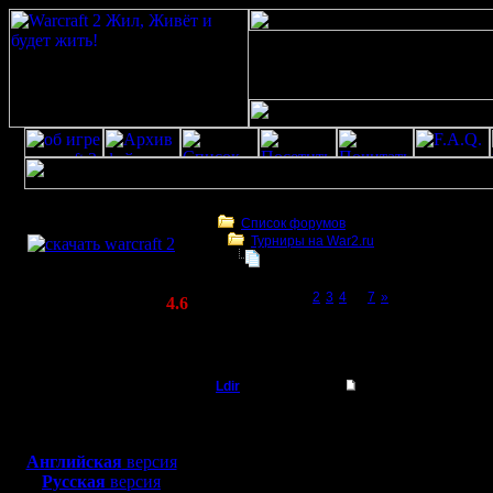
Скачать игру
бесплатно
Список форумов
Турниры на War2.ru
WarCraft 2 COMBAT
4 декабря в 21:00 - турнир по слу
(Warcraft II BNE 2.02+)
Page 1 of 7
[1]
2
3
4
...
7
»
Актуальная версия:
4.6
(февраль 2020)
4 декабря в 21:00 - турнир по случаю 12-
Совместимо с
war2
Windows
XP/Vista/7/8/10
Ldir
Re: 4 декабря - тур
Админ
только сейчас тоже всп
Боевой релиз, ~
40 Мб
для игры по сети:
--
Английская
версия
Регистрация:
Warcraft 2 Forever!
Русская
версия
25.2.05