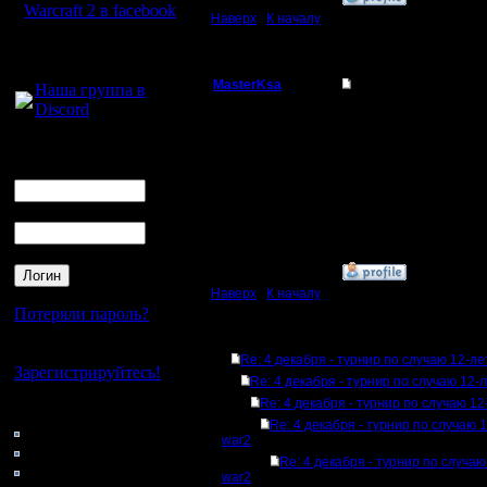
Warcraft 2 в facebook
Наверх
|
К началу
Для голосового
общения:
MasterKsa
Re: 4 декабря - тур
Наша группа в
Discord
Мастер
Я буду тож учавствов
играющих игроков сде
Логин
Что сами то думаете?
Регистрация:
Ник
7.3.05
Сообщений: 177
Откуда:
Пароль
»
30.11.07 14:32
Наверх
|
К началу
Потеряли пароль?
Ответов
Нет своего аккаунта?
Re: 4 декабря - турнир по случаю 12-л
Зарегистрируйтесь!
Re: 4 декабря - турнир по случаю 12-
Re: 4 декабря - турнир по случаю 1
Кто на сайте
Re: 4 декабря - турнир по случаю 
39: Гости
war2
0: Пользователи
Re: 4 декабря - турнир по случа
4121: Пользователи с
war2