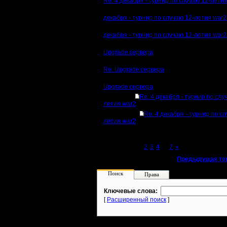
Re: 4 декабря - турнир по случаю 12-лети
декабря - турнир по случаю 12-летия war2
декабря - турнир по случаю 12-летия war2
Upgrade сервера
Re: Upgrade сервера
Upgrade сервера
Re: 4 декабря - турнир по слу
летия war2
Re: 4 декабря - турнир по с
летия war2
Page 1 of 7
[1]
2
3
4
...
7
»
«
Предыдущая те
Поиск
Права
Ключевые слова:
[
Расширенный поиск
]