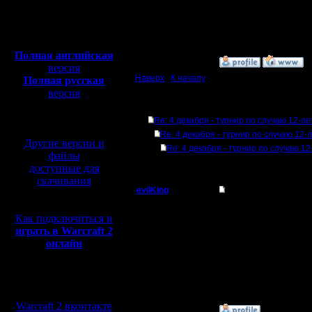
Сообщений: 1017
Откуда:
Полная версия, ~
450
Н.Новгород
Мб
с музыкой и видео:
Полная английская
»
28.11.07 21:09
версия
Наверх
|
К началу
Полная русская
версия
перевод от war2.ru на
Ответов
базе перевода от СПК
Re: 4 декабря - турнир по случаю 12-л
Re: 4 декабря - турнир по случаю 12-
Другие версии и
Re: 4 декабря - турнир по случаю 1
файлы
доступные для
скачивания
evilKing
Re: 4 декабря - тур
Пехотинец
А по времени во сколь
Как подключиться и
играть в Warcraft 2
Регистрация:
онлайн
12.7.05
Сообщений: 11
Откуда:
Мы в социальных
сетях:
Warcraft 2 вконтакте
»
30.11.07 12:24