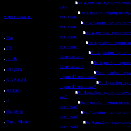
регистрацией
Re: 4 декабря - турнир по случ
war2
Вы гость здесь.
Re: 4 декабря - турнир по слу
+ регистрация
летия war2
Re: 4 декабря - турнир по с
Последний
летия war2
посетитель:
Re: 4 декабря - турнир по 
Dar
: 24 Дней 14 ч. 56
летия war2
м. назад
Re: 4 декабря - турнир п
летия war2
FX
: 96 Дней 22 ч. 28
м. назад
Re: 4 декабря - турнир 
12-летия war2
lesnik
: 130 Дней 46 м.
Re: 4 декабря - турни
назад
12-летия war2
Oragorn
: 138 Дней 55
Re: 4 декабря - турн
м. назад
случаю 12-летия war2
KABuLLL
: 166 Дней
Re: 4 декабря - ту
4 м. назад
случаю 12-летия war2
starspro
: 190 Дней 11
Re: 4 декабря - турнир по случ
ч. 38 м. назад
war2
il
: 261 Дней 21 ч. 43
Re: 4 декабря - турнир по слу
м. назад
летия war2
Радибор
: 285 Дней 17
Re: 4 декабря - турнир по с
ч. 30 м. назад
летия war2
Dark_Master
: 296
Re: 4 декабря - турнир по 
Дней 19 ч. 47 м. назад
летия war2