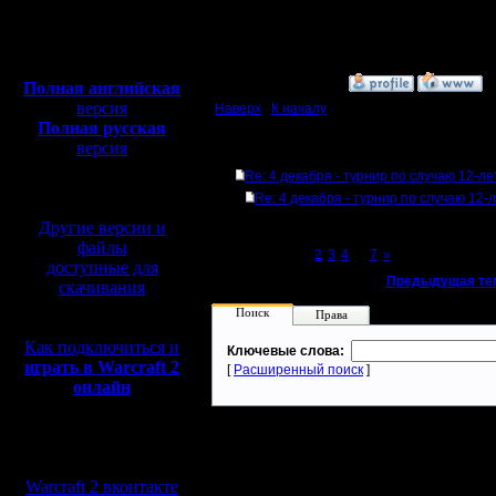
Сообщений: 353
Откуда:
Полная версия, ~
450
Мб
с музыкой и видео:
»
29.11.07 02:16
Полная английская
версия
Наверх
|
К началу
Полная русская
версия
Ответов
перевод от war2.ru на
Re: 4 декабря - турнир по случаю 12-л
базе перевода от СПК
Re: 4 декабря - турнир по случаю 12-
Другие версии и
файлы
Page 1 of 7
[1]
2
3
4
...
7
»
доступные для
«
Предыдущая те
скачивания
Поиск
Права
Как подключиться и
Ключевые слова:
играть в Warcraft 2
[
Расширенный поиск
]
онлайн
Мы в социальных
сетях:
Warcraft 2 вконтакте