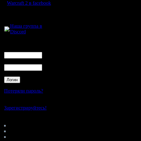
Warcraft 2 в facebook
Для голосового
общения:
Наша группа в
Discord
Логин
Ник
Пароль
Потеряли пароль?
Нет своего аккаунта?
Зарегистрируйтесь!
Кто на сайте
70: Гости
0: Пользователи
4121: Пользователи с