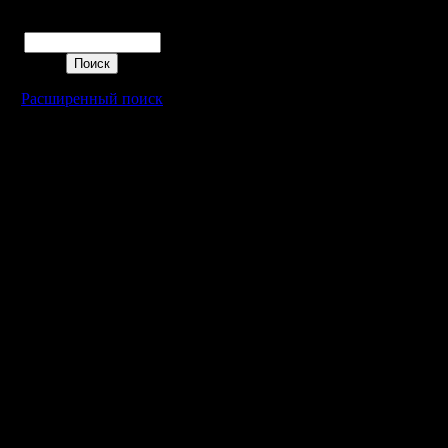
Поиск
Расширенный поиск
Warcraft 2 - скачать бесплатно русскую версию, warcraft 2 серве
- Генерация