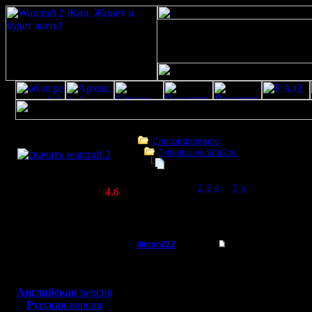
Скачать игру
бесплатно
Список форумов
Турниры на War2.ru
WarCraft 2 COMBAT
4 декабря в 21:00 - турнир по слу
(Warcraft II BNE 2.02+)
Page 1 of 7
[1]
2
3
4
...
7
»
Актуальная версия:
4.6
(февраль 2020)
4 декабря в 21:00 - турнир по случаю 12-
Совместимо с
war2
Windows
XP/Vista/7/8/10
dimon222
Re: 4 декабря - тур
Владыка
Надобы...
Боевой релиз, ~
40 Мб
для игры по сети:
--
Английская
версия
Регистрация:
Do You know, who I am
Русская
версия
11.2.05