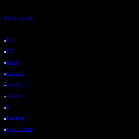
регистрацией
Вы гость здесь.
+ регистрация
Последний
посетитель:
Dar
: 24 Дней 16 ч. 6
м. назад
FX
: 96 Дней 23 ч. 38
м. назад
lesnik
: 130 Дней 1 ч.
56 м. назад
Oragorn
: 138 Дней 2
ч. 5 м. назад
KABuLLL
: 166 Дней
1 ч. 14 м. назад
starspro
: 190 Дней 12
ч. 48 м. назад
il
: 261 Дней 22 ч. 54
м. назад
Радибор
: 285 Дней 18
ч. 41 м. назад
Dark_Master
: 296
Дней 20 ч. 57 м. назад