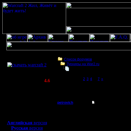
Скачать игру
бесплатно
Список форумов
Турниры на War2.ru
WarCraft 2 COMBAT
4 декабря в 21:00 - турнир по слу
(Warcraft II BNE 2.02+)
Page 1 of 7
[1]
2
3
4
...
7
»
Актуальная версия:
4.6
(февраль 2020)
4 декабря в 21:00 - турнир по случаю 12-
Совместимо с
war2
Windows
XP/Vista/7/8/10
petrovich
Re: 4 декабря - тур
Батрак
тоже хачу сыграть
Боевой релиз, ~
40 Мб
для игры по сети:
Английская
версия
Регистрация:
Русская
версия
30.11.07