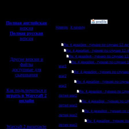
Сообщений: 1
Откуда:
Полная версия, ~
450
Мб
с музыкой и видео:
»
30.11.07 14:33
Полная английская
Наверх
|
К началу
версия
Полная русская
версия
Ответов
перевод от war2.ru на
Re: 4 декабря - турнир по случаю 12-л
базе перевода от СПК
Re: 4 декабря - турнир по случаю 12-
Re: 4 декабря - турнир по случаю 1
Другие версии и
Re: 4 декабря - турнир по случаю 
файлы
war2
доступные для
Re: 4 декабря - турнир по случа
скачивания
war2
Re: 4 декабря - турнир по случ
war2
Как подключиться и
Re: 4 декабря - турнир по слу
играть в Warcraft 2
летия war2
онлайн
Re: 4 декабря - турнир по с
летия war2
Re: 4 декабря - турнир по 
летия war2
Мы в социальных
сетях:
Re: 4 декабря - турнир п
летия war2
Warcraft 2 вконтакте