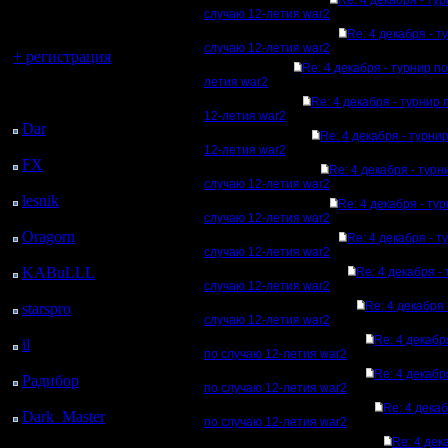
Re: 4 декабря - ту
регистрацией
случаю 12-летия war2
Re: 4 декабря - т
Вы гость здесь.
случаю 12-летия war2
+ регистрация
Re: 4 декабря - турнир п
летия war2
Последний
Re: 4 декабря - турнир 
посетитель:
12-летия war2
Dar
: 25 Дней 7 ч. 49
Re: 4 декабря - турни
м. назад
12-летия war2
FX
: 97 Дней 15 ч. 20
Re: 4 декабря - турн
м. назад
случаю 12-летия war2
lesnik
: 130 Дней 17 ч.
Re: 4 декабря - ту
38 м. назад
случаю 12-летия war2
Oragorn
: 138 Дней 17
Re: 4 декабря - т
случаю 12-летия war2
ч. 47 м. назад
KABuLLL
: 166 Дней
Re: 4 декабря -
случаю 12-летия war2
16 ч. 56 м. назад
Re: 4 декабря 
starspro
: 191 Дней 4 ч.
случаю 12-летия war2
30 м. назад
Re: 4 декабр
il
: 262 Дней 14 ч. 36
по случаю 12-летия war2
м. назад
Re: 4 декабр
Радибор
: 286 Дней 10
по случаю 12-летия war2
ч. 23 м. назад
Re: 4 декаб
Dark_Master
: 297
по случаю 12-летия war2
Дней 12 ч. 39 м. назад
Re: 4 дек