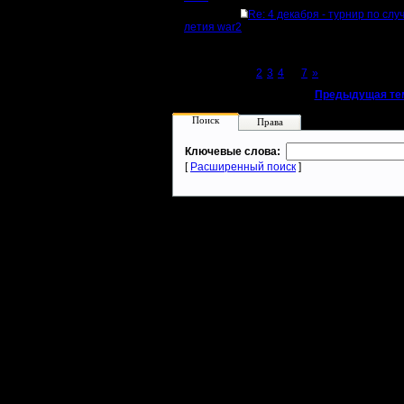
Re: 4 декабря - турнир по слу
летия war2
Page 1 of 7
[1]
2
3
4
...
7
»
«
Предыдущая те
Поиск
Права
Ключевые слова:
[
Расширенный поиск
]
Warcraft 2 - скачать бесплатно русскую версию, warcraft 2 серве
- Генерация