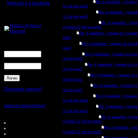
Re: 4 декабря - турнир 
Warcraft 2 в facebook
12-летия war2
Re: 4 декабря - турни
Для голосового
12-летия war2
общения:
Re: 4 декабря - турн
Наша группа в
случаю 12-летия war2
Discord
Re: 4 декабря - турнир по случа
war2
Логин
Re: 4 декабря - турнир по случ
Ник
war2
Re: 4 декабря - турнир по слу
летия war2
Пароль
Re: 4 декабря - турнир по с
летия war2
Re: 4 декабря - турнир по 
летия war2
Re: 4 декабря - турнир п
Потеряли пароль?
летия war2
Re: 4 декабря - турнир 
Нет своего аккаунта?
12-летия war2
Зарегистрируйтесь!
Re: 4 декабря - турни
12-летия war2
Кто на сайте
Re: 4 декабря - турн
случаю 12-летия war2
47: Гости
0: Пользователи
Re: 4 декабря - ту
случаю 12-летия war2
4121: Пользователи с