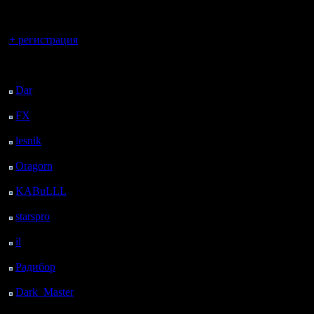
желательн
регистрацией
какие смо
Вы гость здесь.
+ регистрация
Последний
Итак, об
посетитель:
участнико
Dar
: 26 Дней 7 ч. 31
м. назад
il
FX
: 98 Дней 15 ч. 3
м. назад
Ldir
lesnik
: 131 Дней 17 ч.
21 м. назад
dimon222
Oragorn
: 139 Дней 17
ч. 30 м. назад
enderr
KABuLLL
: 167 Дней
16 ч. 39 м. назад
T1000
starspro
: 192 Дней 4 ч.
evilKing
13 м. назад
il
: 263 Дней 14 ч. 19
MasterKs
м. назад
Радибор
: 287 Дней 10
petrovich
ч. 6 м. назад
Dark_Master
: 298
cocka
Дней 12 ч. 22 м. назад