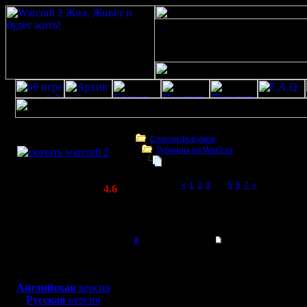
Скачать игру
бесплатно
Список форумов
Турниры на War2.ru
WarCraft 2 COMBAT
4 декабря в 21:00 - турнир по слу
(Warcraft II BNE 2.02+)
Page 4 of 7
«
1
2
3
[4]
5
6
7
»
Актуальная версия:
4.6
(февраль 2020)
4 декабря в 21:00 - турнир по случаю 12-
Совместимо с
war2
Windows
XP/Vista/7/8/10
il
Re: 4 декабря - тур
Добрый Админ
По мног
Боевой релиз, ~
40 Мб
для игры по сети:
просьба
Английская
версия
Регистрация:
Русская
версия
10.5.06