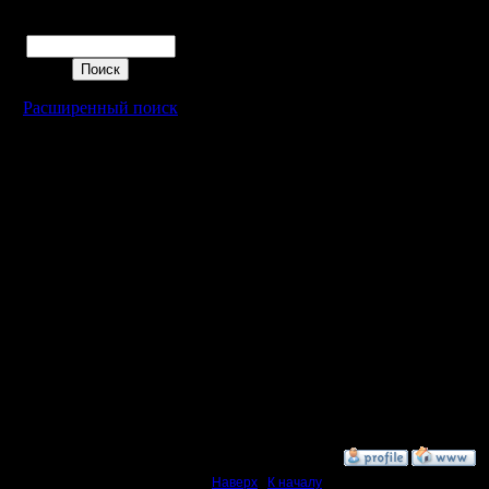
spbwar
Поиск
Dr-dub
igornik
Расширенный поиск
Lenka
HornedBl
Rogvold
Sanek
Casper
ptichka
Все прихо
20:00 на
»
3.12.07 21:53
Наверх
|
К началу