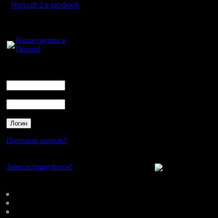
Warcraft 2 в facebook
каждого т
Для голосового
Цитата:
общения:
Наша группа в
Discord
Давайте 
Логин
обязател
Ник
запись иг
Пароль
К сожале
две трети
им пользо
Потеряли пароль?
про него
Нет своего аккаунта?
Зарегистрируйтесь!
Поэтому з
Кто на сайте
93: Гости
необязат
0: Пользователи
4121: Пользователи с