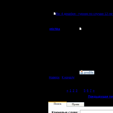
Ответов
Re: 4 декабря - турнир по случаю 12-л
ptichka
Re: 4 декабря - тур
Пехотинец
+1
Регистрация:
28.3.06
Сообщений: 23
Откуда: C-Пб
»
3.12.07 19:42
Наверх
|
К началу
Page 4 of 7
«
1
2
3
[4]
5
6
7
»
«
Предыдущая те
Поиск
Права
Ключевые слова: