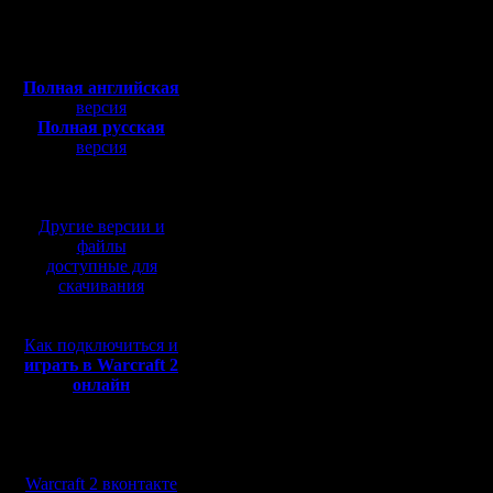
турнира 
Сообщений: 2471
Откуда:
Полная версия, ~
450
20:00!
Мб
с музыкой и видео:
Цитата:
Полная английская
версия
Полная русская
Основной
версия
перевод от war2.ru на
проходит
базе перевода от СПК
игроки об
Другие версии и
файлы
другой ка
доступные для
скачивания
разрешае
Ну да, я
Как подключиться и
так сдела
играть в Warcraft 2
онлайн
report wi
сам чере
Мы в социальных
сетях:
после ка
Warcraft 2 вконтакте