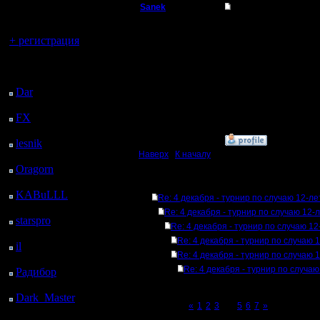
регистрацией
Sanek
Re: 4 декабря - тур
Вы гость здесь.
Батрак
спасибо за совет и за
там наших нету,но теп
+ регистрация
Регистрация:
Последний
29.11.07
посетитель:
Сообщений: 2
Откуда:
Dar
: 24 Дней 9 ч. 53
Aleks34rus
м. назад
FX
: 96 Дней 17 ч. 25
м. назад
»
3.12.07 04:17
lesnik
: 129 Дней 19 ч.
Наверх
|
К началу
43 м. назад
Oragorn
: 137 Дней 19
ч. 52 м. назад
Ответов
KABuLLL
: 165 Дней
Re: 4 декабря - турнир по случаю 12-л
19 ч. 1 м. назад
Re: 4 декабря - турнир по случаю 12-
starspro
: 190 Дней 6 ч.
Re: 4 декабря - турнир по случаю 1
35 м. назад
Re: 4 декабря - турнир по случаю 
il
: 261 Дней 16 ч. 40
Re: 4 декабря - турнир по случаю 
м. назад
Re: 4 декабря - турнир по случа
Радибор
: 285 Дней 12
ч. 27 м. назад
Dark_Master
: 296
Page 4 of 7
«
1
2
3
[4]
5
6
7
»
Дней 14 ч. 44 м. назад