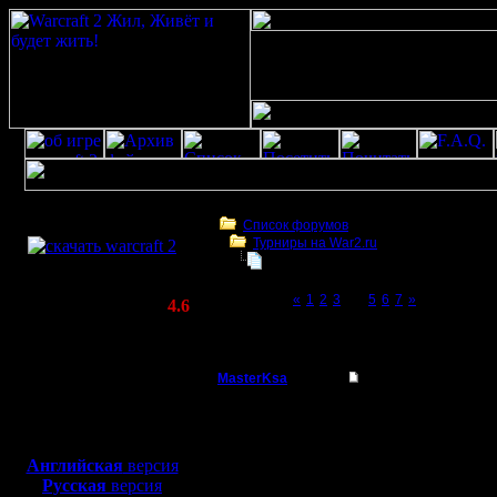
Скачать игру
бесплатно
Список форумов
Турниры на War2.ru
WarCraft 2 COMBAT
4 декабря в 21:00 - турнир по слу
(Warcraft II BNE 2.02+)
Page 4 of 7
«
1
2
3
[4]
5
6
7
»
Актуальная версия:
4.6
(февраль 2020)
4 декабря в 21:00 - турнир по случаю 12-
Совместимо с
Windows
MasterKsa
Re: 4 декабря - тур
XP/Vista/7/8/10
Мастер
Одним словом чем ра
Боевой релиз, ~
40 Мб
для игры по сети:
Регистрация:
Английская
версия
7.3.05
Русская
версия
Сообщений: 177