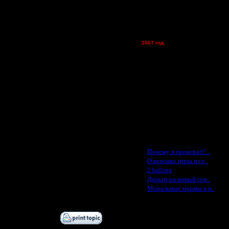
Kagan - (турниры)
vova1 - (хостинг)
ь" разные языки на Server War2,а
tolsty - (хостинг)
Oragorn - (хостинг)
2007 год:
Spbwar - $400
Jade -$100
MasterKsa - $60
Lisak -$52
Cocka - $50
Konstkl - $50
Ldir - $50
Gadzila - $20
Feature -$10
Дата
Последние статьи
3.12.07 08:07
·
Почему я проиграл? ..
3.12.07 08:09
·
О версиях игры и се..
3.12.07 10:50
·
2 halling
3.12.07 19:42
·
Деньги на новый сер..
3.12.07 21:53
·
Моральные нормы в и..
3.12.07 21:56