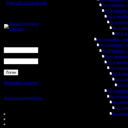
Warcraft 2 в facebook
Re: 4 декабря -
Re: 4 декабря
Для голосового
Re: 4 декабр
общения:
Re: 4 дека
Наша группа в
Re: 4 дек
Discord
Re: 4 д
Логин
Re: 4 декабря - ту
Ник
Re: 4 декабря - 
Re: 4 декабря -
Пароль
Re: 4 декабря
Re: 4 декабр
Re: 4 дека
Re: 4 дек
Re: 4 д
Потеряли пароль?
Re: 4 
Re: 4 декабр
Нет своего аккаунта?
Re: 4 дека
Зарегистрируйтесь!
Re: Upgr
Кто на сайте
Re: Upg
148: Гости
Re: Upgr
0: Пользователи
4121: Пользователи с