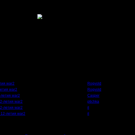
нир по случаю 12-летия war2
 запись,я просто только сегодня подключился на VPN,а до этого пытался "учит
ерь всё изменилось!!!
Автор
етия war2
Rogvold
летия war2
Rogvold
2-летия war2
Casper
12-летия war2
ptichka
12-летия war2
il
ю 12-летия war2
il