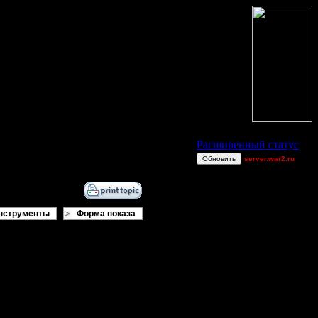
Статус Battle.Net
Расширенный статус
Обновить
server.war2.ru
TEST
JuggerNot24
gow good Dj~ ef
нструменты
Форма показа
Dj~
ItJiggles
miguelperu
AA.GreenGoblin
GOWFFA
Smegma
Остальные игроки