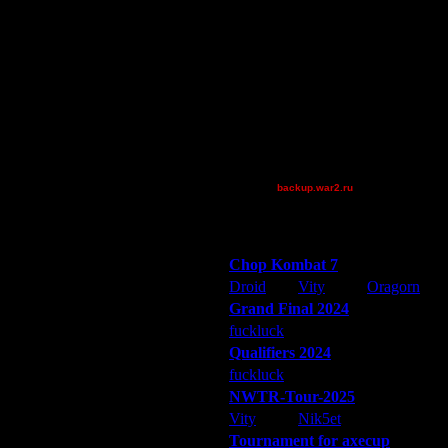
BlueFlare[AS]
Gourmet
Jordan4385
Mr.SlaYeR
QuilKs
Theboy
Дата
3.12.07 23:12
XuRnT[z]
4.12.07 03:16
[TD]CrUsH
4.12.07 03:30
backup.war2.ru
Остальные игроки
4.12.07 12:12
4.12.07 13:01
Победители турниров
4.12.07 13:20
Chop Kombat 7
4.12.07 14:58
Droid
Vity
Oragorn
4.12.07 16:48
4.12.07 17:23
Grand Final 2024
4.12.07 17:32
fuckluck
Extasey
ARMilitar
4.12.07 18:34
Qualifiers 2024
4.12.07 18:44
fuckluck
ARMilitar
Extasey
4.12.07 18:46
NWTR-Tour-2025
4.12.07 18:52
Vity
Nik5et
ARMilitar
4.12.07 20:14
Tournament for axecup
4.12.07 20:31