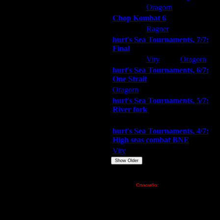
ARMilitar
Oragorn
Extasey
5.12.07 12:21
Chop Kombat 6
5.12.07 14:00
hurt
Ragner
Extasey
5.12.07 14:34
5.12.07 19:22
hurt's Sea Tournaments, 7/7:
Final
7.12.07 00:55
7.12.07 02:17
Extasey
Vity
Oragorn
4.12.07 22:05
hurt's Sea Tournaments, 6/7:
4.12.07 22:26
One Strait
4.12.07 23:17
Oragorn
ARMilitar
Extasey
4.12.07 23:35
hurt's Sea Tournaments, 5/7:
4.12.07 23:43
River fork
5.12.07 00:29
Extasey
ARMilitar
Doooda
5.12.07 04:35
hurt's Sea Tournaments, 4/7:
5.12.07 09:02
High seas combat BNE
5.12.07 11:27
Vity
ARMilitar
None
5.12.07 20:08
Show Older
5.12.07 21:56
9.12.07 17:36
Пожертвования
10.12.07 19:20
Спасибо:
FX - $80 (домен)
10.12.07 21:02
Zelya - (турниры)
lesnik
Dar - (турниры)