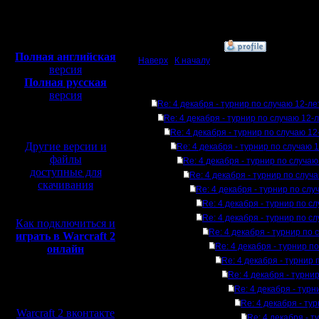
Откуда:
Полная версия, ~
450
Мб
с музыкой и видео:
»
3.12.07 22:14
Полная английская
Наверх
|
К началу
версия
Полная русская
Ответов
версия
Re: 4 декабря - турнир по случаю 12-л
перевод от war2.ru на
Re: 4 декабря - турнир по случаю 12-
базе перевода от СПК
Re: 4 декабря - турнир по случаю 1
Другие версии и
Re: 4 декабря - турнир по случаю 
файлы
Re: 4 декабря - турнир по случа
доступные для
Re: 4 декабря - турнир по случ
скачивания
Re: 4 декабря - турнир по сл
Re: 4 декабря - турнир по с
Re: 4 декабря - турнир по с
Как подключиться и
Re: 4 декабря - турнир по
играть в Warcraft 2
Re: 4 декабря - турнир п
онлайн
Re: 4 декабря - турнир
Re: 4 декабря - турни
Мы в социальных
Re: 4 декабря - тур
сетях:
Re: 4 декабря - ту
Warcraft 2 вконтакте
Re: 4 декабря - 