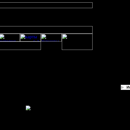
чаю 12-летия war2
летия war2
И
нир по случаю 12-летия war2
ньше тем лучше