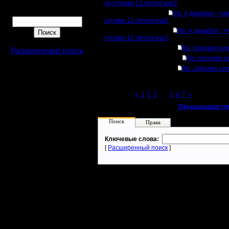
по случаю 12-летия war2
Поиск
Re: 4 декабря - ту
случаю 12-летия war2
Re: 4 декабря - т
случаю 12-летия war2
Re: Upgrade се
Расширенный поиск
Re: Upgrade с
Re: Upgrade се
Page 4 of 7
«
1
2
3
[4]
5
6
7
»
«
Предыдущая те
Поиск
Права
Ключевые слова:
[
Расширенный поиск
]
Warcraft 2 - скачать бесплатно русскую версию, warcraft 2 серве