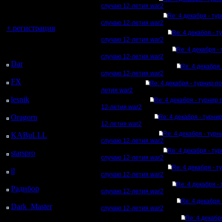
регистрацией
случаю 12-летия war2
Re: 4 декабря - ту
Вы гость здесь.
случаю 12-летия war2
+ регистрация
Re: 4 декабря - т
случаю 12-летия war2
Последний
Re: 4 декабря -
посетитель:
случаю 12-летия war2
Dar
: 25 Дней 10 ч. 18
Re: 4 декабря 
м. назад
случаю 12-летия war2
FX
: 97 Дней 17 ч. 50
Re: 4 декабря - турнир п
м. назад
летия war2
lesnik
: 130 Дней 20 ч.
Re: 4 декабря - турнир 
12-летия war2
8 м. назад
Oragorn
: 138 Дней 20
Re: 4 декабря - турни
12-летия war2
ч. 17 м. назад
Re: 4 декабря - турн
KABuLLL
: 166 Дней
случаю 12-летия war2
19 ч. 26 м. назад
Re: 4 декабря - ту
starspro
: 191 Дней 7 ч.
случаю 12-летия war2
назад
Re: 4 декабря - т
il
: 262 Дней 17 ч. 6 м.
случаю 12-летия war2
назад
Re: 4 декабря -
Радибор
: 286 Дней 12
случаю 12-летия war2
ч. 53 м. назад
Re: 4 декабря 
Dark_Master
: 297
случаю 12-летия war2
Дней 15 ч. 9 м. назад
Re: 4 декабр