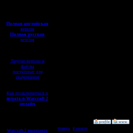
равно вс
Сообщений: 477
Откуда: Moscow
Полная версия, ~
450
играют. Н
Мб
с музыкой и видео:
выиграет 
Полная английская
версия
нада уход
Полная русская
победител
версия
перевод от war2.ru на
победите
базе перевода от СПК
сыграет в
Другие версии и
файлы
и все чик
доступные для
скачивания
подтягива
только н
Как подключиться и
начинаем 
играть в Warcraft 2
онлайн
такое ра
Мы в социальных
»
4.12.07 12:12
сетях:
Наверх
|
К началу
Warcraft 2 вконтакте