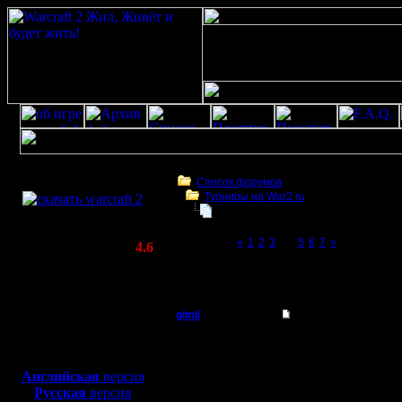
Скачать игру
бесплатно
Список форумов
Турниры на War2.ru
WarCraft 2 COMBAT
4 декабря в 21:00 - турнир по слу
(Warcraft II BNE 2.02+)
Page 4 of 7
«
1
2
3
[4]
5
6
7
»
Актуальная версия:
4.6
(февраль 2020)
4 декабря в 21:00 - турнир по случаю 12-
Совместимо с
war2
Windows
XP/Vista/7/8/10
gimli
Re: 4 декабря - тур
Мастер
2 сетки и
Боевой релиз, ~
40 Мб
для игры по сети:
сетки. по 
Английская
версия
Регистрация:
Русская
версия
13.6.05