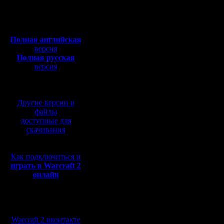
В 18:00 с
Сообщений: 2471
Откуда:
Полная версия, ~
450
игр 1-й л
Мб
с музыкой и видео:
В 21:00 с
Полная английская
версия
игр 1-й л
Полная русская
Каждая ч
версия
перевод от war2.ru на
проходит
базе перевода от СПК
системе 
Другие версии и
файлы
доступные для
скачивания
В 21:00 с
лиги(нови
Как подключиться и
double eli
играть в Warcraft 2
онлайн
Мы в социальных
сетях:
[ Редакти
Warcraft 2 вконтакте