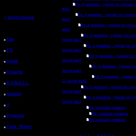
регистрацией
Re: 4 декабря - турнир по случаю 
war2
Вы гость здесь.
Re: 4 декабря - турнир по случа
+ регистрация
war2
Re: 4 декабря - турнир по случ
Последний
war2
посетитель:
Re: 4 декабря - турнир по слу
Dar
: 27 Дней 9 ч. 57
летия war2
м. назад
Re: 4 декабря - турнир по с
FX
: 99 Дней 17 ч. 28
летия war2
м. назад
Re: 4 декабря - турнир по 
lesnik
: 132 Дней 19 ч.
летия war2
46 м. назад
Re: 4 декабря - турнир п
летия war2
Oragorn
: 140 Дней 19
ч. 55 м. назад
Re: 4 декабря - турнир 
12-летия war2
KABuLLL
: 168 Дней
Re: 4 декабря - турнир по слу
19 ч. 4 м. назад
летия war2
starspro
: 193 Дней 6 ч.
Re: 4 декабря - турнир по с
38 м. назад
летия war2
il
: 264 Дней 16 ч. 44
Re: Upgrade сервера
м. назад
Re: Upgrade сервера
Радибор
: 288 Дней 12
Re: Upgrade сервера
ч. 31 м. назад
Dark_Master
: 299
Дней 14 ч. 47 м. назад
Page 3 of 7
«
1
2
[3]
4
5
6
7
»