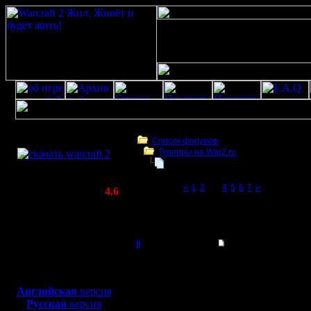
Скачать игру
бесплатно
Список форумов
Турниры на War2.ru
WarCraft 2 COMBAT
4 декабря в 21:00 - турнир по слу
(Warcraft II BNE 2.02+)
Page 3 of 7
«
1
2
[3]
4
5
6
7
»
Актуальная версия:
4.6
(февраль 2020)
4 декабря в 21:00 - турнир по случаю 12-
Совместимо с
war2
Windows
XP/Vista/7/8/10
il
Re: 4 декабря - тур
Добрый Админ
так, ну, 
Боевой релиз, ~
40 Мб
для игры по сети:
примерно
Английская
версия
Регистрация:
Русская
версия
10.5.06