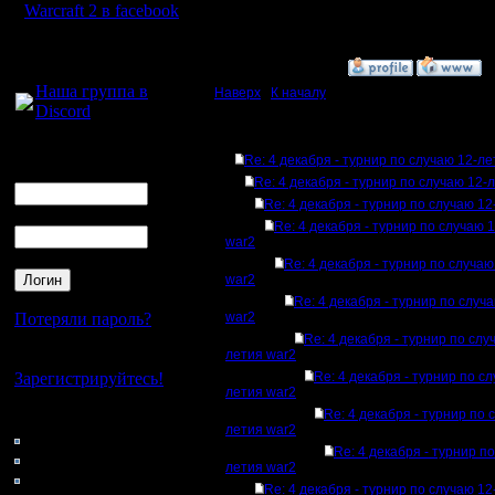
Warcraft 2 в facebook
17:45 ]
Для голосового
»
4.12.07 18:44
общения:
Наша группа в
Наверх
|
К началу
Discord
Ответов
Логин
Re: 4 декабря - турнир по случаю 12-л
Ник
Re: 4 декабря - турнир по случаю 12-
Re: 4 декабря - турнир по случаю 1
Пароль
Re: 4 декабря - турнир по случаю 
war2
Re: 4 декабря - турнир по случа
war2
Re: 4 декабря - турнир по случ
Потеряли пароль?
war2
Re: 4 декабря - турнир по слу
летия war2
Нет своего аккаунта?
Зарегистрируйтесь!
Re: 4 декабря - турнир по с
летия war2
Re: 4 декабря - турнир по 
Кто на сайте
летия war2
100: Гости
Re: 4 декабря - турнир п
0: Пользователи
летия war2
4121: Пользователи с
Re: 4 декабря - турнир по случаю 1