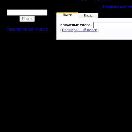
Поиск
«
Предыдущая те
Поиск
Права
Ключевые слова:
Расширенный поиск
[
Расширенный поиск
]
Warcraft 2 - скачать бесплатно русскую версию, warcraft 2 серве
- Генерация