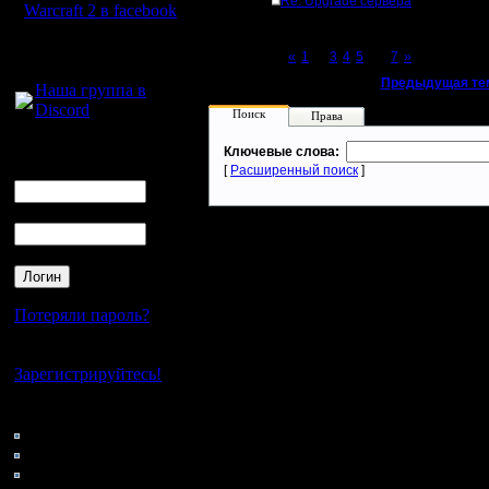
Re: Upgrade сервера
Warcraft 2 в facebook
Для голосового
Page 6 of 7
«
1
...
3
4
5
[6]
7
»
общения:
«
Предыдущая те
Наша группа в
Discord
Поиск
Права
Логин
Ключевые слова:
Ник
[
Расширенный поиск
]
Пароль
Потеряли пароль?
Нет своего аккаунта?
Зарегистрируйтесь!
Кто на сайте
152: Гости
0: Пользователи
4121: Пользователи с