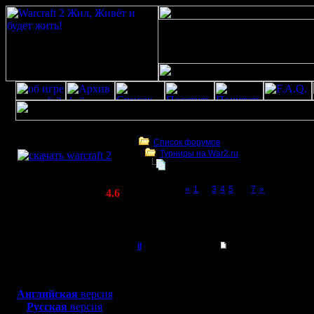
Скачать игру
бесплатно
Список форумов
Турниры на War2.ru
WarCraft 2 COMBAT
4 декабря в 21:00 - турнир по слу
(Warcraft II BNE 2.02+)
Page 6 of 7
«
1
...
3
4
5
[6]
7
»
Актуальная версия:
4.6
(февраль 2020)
4 декабря в 21:00 - турнир по случаю 12-
Совместимо с
war2
Windows
XP/Vista/7/8/10
il
Re: 4 декабря - тур
Добрый Админ
были неполадки, сейч
Боевой релиз, ~
40 Мб
для игры по сети:
Английская
версия
Регистрация:
Русская
версия
10.5.06