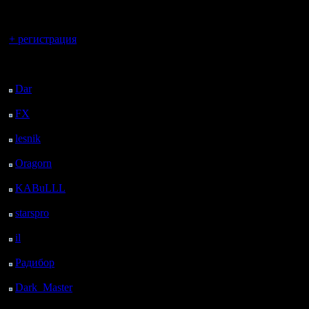
регистрацией
Вы гость здесь.
+ регистрация
Последний
посетитель:
Dar
: 25 Дней 12 ч. 31
м. назад
FX
: 97 Дней 20 ч. 3
м. назад
lesnik
: 130 Дней 22 ч.
21 м. назад
Oragorn
: 138 Дней 22
ч. 30 м. назад
KABuLLL
: 166 Дней
21 ч. 39 м. назад
starspro
: 191 Дней 9 ч.
13 м. назад
il
: 262 Дней 19 ч. 18
м. назад
Радибор
: 286 Дней 15
ч. 5 м. назад
Dark_Master
: 297
Дней 17 ч. 22 м. назад