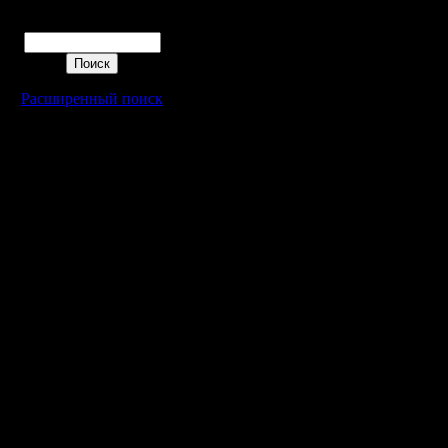
Поиск
Расширенный поиск
Warcraft 2 - скачать бесплатно русскую версию, warcraft 2 серве
- Генерация