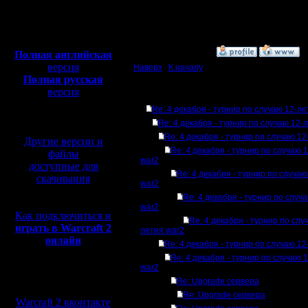
Сообщений: 2471
Откуда:
Полная версия, ~
450
Мб
с музыкой и видео:
»
4.12.07 22:26
Полная английская
версия
Наверх
|
К началу
Полная русская
версия
Ответов
перевод от war2.ru на
Re: 4 декабря - турнир по случаю 12-л
базе перевода от СПК
Re: 4 декабря - турнир по случаю 12-
Re: 4 декабря - турнир по случаю 1
Другие версии и
Re: 4 декабря - турнир по случаю 
файлы
war2
доступные для
Re: 4 декабря - турнир по случа
скачивания
war2
Re: 4 декабря - турнир по случ
war2
Как подключиться и
Re: 4 декабря - турнир по слу
играть в Warcraft 2
летия war2
онлайн
Re: 4 декабря - турнир по случаю 1
Re: 4 декабря - турнир по случаю 
war2
Мы в социальных
Re: Upgrade сервера
сетях:
Re: Upgrade сервера
Warcraft 2 вконтакте