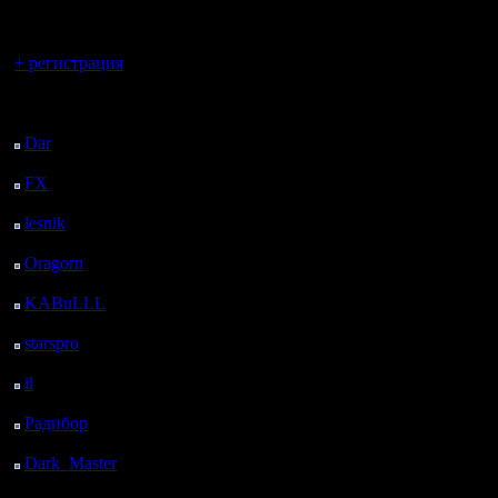
регистрацией
Вы гость здесь.
+ регистрация
Последний
посетитель:
Dar
: 26 Дней 13 ч. 26
м. назад
FX
: 98 Дней 20 ч. 58
м. назад
lesnik
: 131 Дней 23 ч.
16 м. назад
Oragorn
: 139 Дней 23
ч. 25 м. назад
KABuLLL
: 167 Дней
22 ч. 34 м. назад
starspro
: 192 Дней 10
ч. 8 м. назад
il
: 263 Дней 20 ч. 13
м. назад
Радибор
: 287 Дней 16
ч. назад
Dark_Master
: 298
Дней 18 ч. 16 м. назад