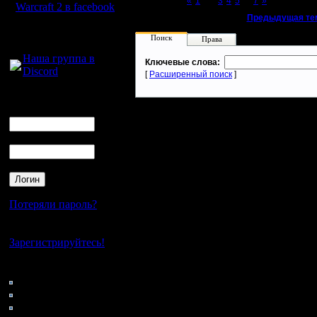
Page 2 of 7
«
1
[2]
3
4
5
...
7
»
Warcraft 2 в facebook
«
Предыдущая те
Для голосового
Поиск
Права
общения:
Наша группа в
Ключевые слова:
Discord
[
Расширенный поиск
]
Логин
Ник
Пароль
Потеряли пароль?
Нет своего аккаунта?
Зарегистрируйтесь!
Кто на сайте
55: Гости
0: Пользователи
4121: Пользователи с