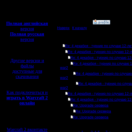
Сообщений: 17
Откуда: Москва
Полная версия, ~
450
Мб
с музыкой и видео:
»
4.12.07 23:17
Полная английская
Наверх
|
К началу
версия
Полная русская
версия
Ответов
перевод от war2.ru на
Re: 4 декабря - турнир по случаю 12-л
базе перевода от СПК
Re: 4 декабря - турнир по случаю 12-
Re: 4 декабря - турнир по случаю 1
Другие версии и
Re: 4 декабря - турнир по случаю 
файлы
war2
доступные для
Re: 4 декабря - турнир по случа
скачивания
war2
Re: 4 декабря - турнир по случ
war2
Как подключиться и
Re: 4 декабря - турнир по случаю 12-
играть в Warcraft 2
Re: 4 декабря - турнир по случаю 1
онлайн
Re: Upgrade сервера
Re: Upgrade сервера
Re: Upgrade сервера
Мы в социальных
сетях:
Warcraft 2 вконтакте