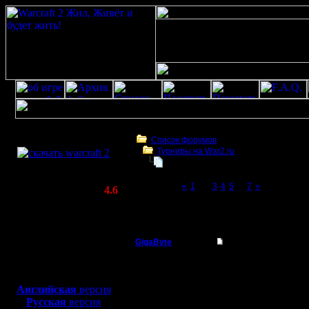
Скачать игру
бесплатно
Список форумов
Турниры на War2.ru
WarCraft 2 COMBAT
4 декабря в 21:00 - турнир по слу
(Warcraft II BNE 2.02+)
Page 2 of 7
«
1
[2]
3
4
5
...
7
»
Актуальная версия:
4.6
(февраль 2020)
4 декабря в 21:00 - турнир по случаю 12-
Совместимо с
war2
Windows
XP/Vista/7/8/10
GigaByte
Re: 4 декабря - тур
Пехотинец
черт, сначала провайде
Боевой релиз, ~
40 Мб
connecting to fastest s
для игры по сети:
выкидывает...
Английская
версия
Регистрация:
Русская
версия
3.4.07