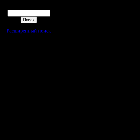
Поиск
Расширенный поиск
Warcraft 2 - скачать бесплатно русскую версию, warcraft 2 серве
- Генерация