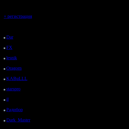
регистрацией
Вы гость здесь.
+ регистрация
Последний
посетитель:
Dar
: 27 Дней 12 ч. 8
м. назад
FX
: 99 Дней 19 ч. 40
м. назад
lesnik
: 132 Дней 21 ч.
58 м. назад
Oragorn
: 140 Дней 22
ч. 7 м. назад
KABuLLL
: 168 Дней
21 ч. 16 м. назад
starspro
: 193 Дней 8 ч.
50 м. назад
il
: 264 Дней 18 ч. 55
м. назад
Радибор
: 288 Дней 14
ч. 42 м. назад
Dark_Master
: 299
Дней 16 ч. 59 м. назад