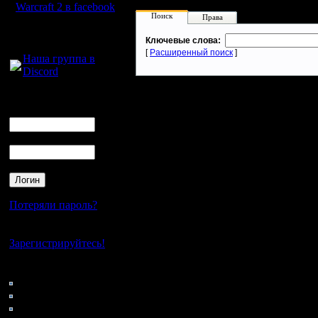
Warcraft 2 в facebook
Поиск
Права
Для голосового
Ключевые слова:
общения:
[
Расширенный поиск
]
Наша группа в
Discord
Логин
Ник
Пароль
Потеряли пароль?
Нет своего аккаунта?
Зарегистрируйтесь!
Кто на сайте
157: Гости
0: Пользователи
4121: Пользователи с