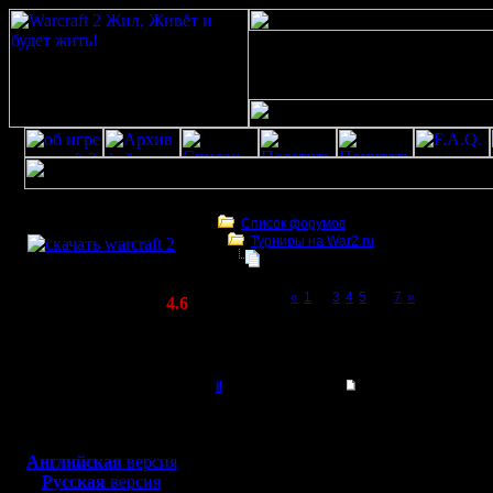
Скачать игру
бесплатно
Список форумов
Турниры на War2.ru
WarCraft 2 COMBAT
4 декабря в 21:00 - турнир по слу
(Warcraft II BNE 2.02+)
Page 6 of 7
«
1
...
3
4
5
[6]
7
»
Актуальная версия:
4.6
(февраль 2020)
4 декабря в 21:00 - турнир по случаю 12-
Совместимо с
war2
Windows
XP/Vista/7/8/10
il
Re: 4 декабря - тур
Добрый Админ
еще попробуй - должн
Боевой релиз, ~
40 Мб
переподключись к впн
для игры по сети:
Английская
версия
Регистрация:
Русская
версия
10.5.06