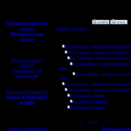
Сообщений: 2471
Откуда:
Полная версия, ~
450
Мб
с музыкой и видео:
»
4.12.07 23:35
Полная английская
версия
Наверх
|
К началу
Полная русская
версия
Ответов
перевод от war2.ru на
Re: 4 декабря - турнир по случаю 12-л
базе перевода от СПК
Re: 4 декабря - турнир по случаю 12-
Re: 4 декабря - турнир по случаю 1
Другие версии и
Re: 4 декабря - турнир по случаю 
файлы
war2
доступные для
Re: 4 декабря - турнир по случа
скачивания
war2
Re: 4 декабря - турнир по случаю 12-л
Re: 4 декабря - турнир по случаю 12-
Как подключиться и
Re: Upgrade сервера
играть в Warcraft 2
Re: Upgrade сервера
онлайн
Re: Upgrade сервера
Мы в социальных
Page 6 of 7
«
1
...
3
4
5
[6]
7
»
сетях:
Warcraft 2 вконтакте
«
Предыдущая те