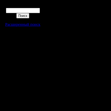
Поиск
Расширенный поиск
Warcraft 2 - скачать бесплатно русскую версию, warcraft 2 серве
- Генерация