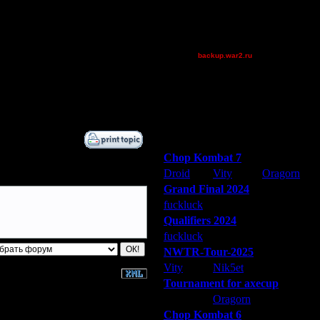
riky
XuRnT[z]
[TD]Wargasm
backup.war2.ru
prince
ironman1927
Дата
mavric
5.12.07 11:27
Остальные игроки
Победители турниров
Chop Kombat 7
Droid
Vity
Oragorn
Grand Final 2024
fuckluck
Extasey
ARMilitar
Qualifiers 2024
fuckluck
ARMilitar
Extasey
NWTR-Tour-2025
Vity
Nik5et
ARMilitar
Tournament for axecup
ARMilitar
Oragorn
Extasey
Chop Kombat 6