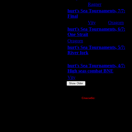
hurt
Ragner
Extasey
hurt's Sea Tournaments, 7/7:
Final
Extasey
Vity
Oragorn
hurt's Sea Tournaments, 6/7:
One Strait
Oragorn
ARMilitar
Extasey
hurt's Sea Tournaments, 5/7:
River fork
Extasey
ARMilitar
Doooda
hurt's Sea Tournaments, 4/7:
High seas combat BNE
Vity
ARMilitar
None
Show Older
Пожертвования
Спасибо:
FX - $80 (домен)
Zelya - (турниры)
lesnik
Dar - (турниры)
Kagan - (турниры)
vova1 - (хостинг)