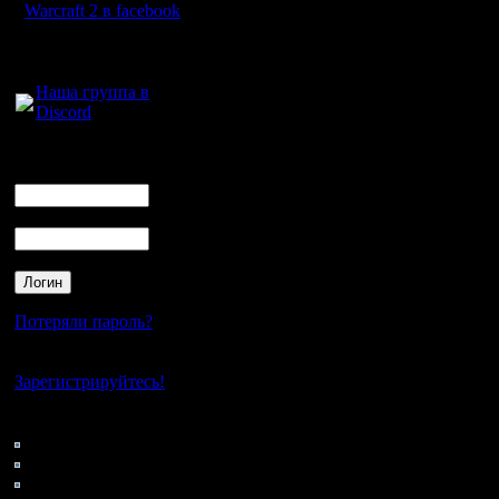
Warcraft 2 в facebook
Для голосового
общения:
Наша группа в
Discord
Логин
Ник
Пароль
Потеряли пароль?
Нет своего аккаунта?
Зарегистрируйтесь!
Кто на сайте
124: Гости
0: Пользователи
4121: Пользователи с