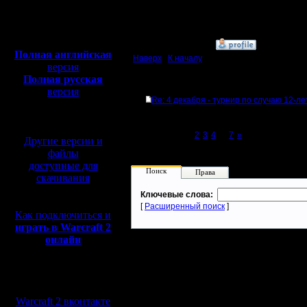
Откуда: Moscow
Полная версия, ~
450
Мб
с музыкой и видео:
»
5.12.07 09:02
Полная английская
Наверх
|
К началу
версия
Полная русская
Ответов
версия
Re: 4 декабря - турнир по случаю 12-л
перевод от war2.ru на
базе перевода от СПК
Page 1 of 7
[1]
2
3
4
...
7
»
Другие версии и
файлы
доступные для
Поиск
Права
скачивания
Ключевые слова:
[
Расширенный поиск
]
Как подключиться и
играть в Warcraft 2
онлайн
Мы в социальных
сетях:
Warcraft 2 вконтакте