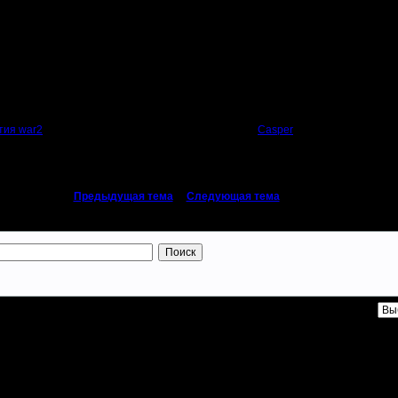
Автор
етия war2
Casper
«
Предыдущая тема
|
Следующая тема
»