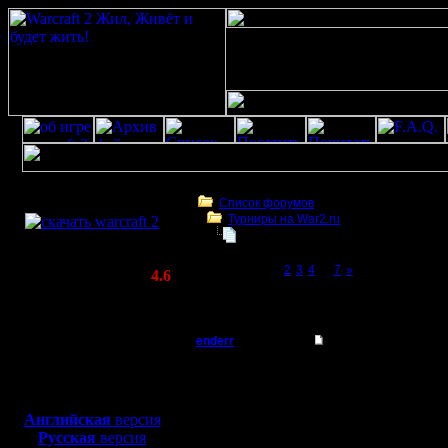
Скачать игру
бесплатно
Список форумов
Турниры на War2.ru
WarCraft 2 COMBAT
4 декабря в 21:00 - турнир по слу
(Warcraft II BNE 2.02+)
Page 1 of 7
[1]
2
3
4
...
7
»
Актуальная версия:
4.6
(февраль 2020)
4 декабря в 21:00 - турнир по случаю 12-
Совместимо с
Windows
enderr
Re: 4 декабря - тур
XP/Vista/7/8/10
Командир
Да отличный турнир
Боевой релиз, ~
40 Мб
почаще бы
для игры по сети:
Регистрация:
Английская
версия
12.3.06
Русская
версия
Сообщений: 40