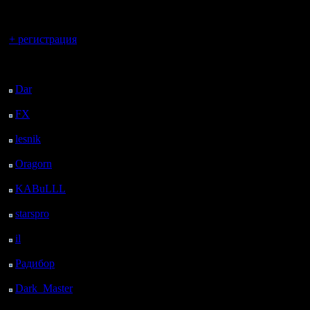
регистрацией
Вы гость здесь.
+ регистрация
Последний
посетитель:
Dar
: 25 Дней 17 ч. 26
м. назад
FX
: 98 Дней 58 м.
назад
lesnik
: 131 Дней 3 ч.
16 м. назад
Oragorn
: 139 Дней 3
ч. 25 м. назад
KABuLLL
: 167 Дней
2 ч. 34 м. назад
starspro
: 191 Дней 14
ч. 8 м. назад
il
: 263 Дней 14 м.
назад
Радибор
: 286 Дней 20
ч. 1 м. назад
Dark_Master
: 297
Дней 22 ч. 17 м. назад