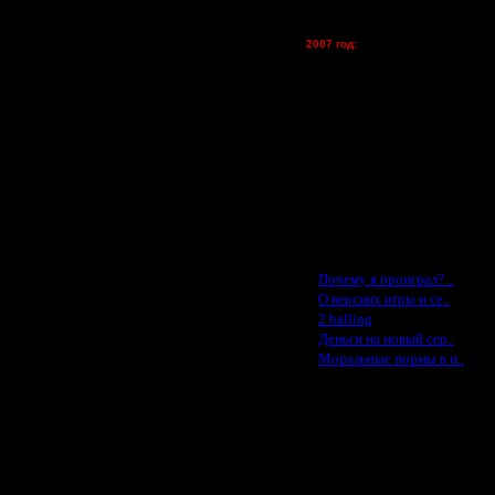
tolsty - (хостинг)
Oragorn - (хостинг)
2007 год:
Spbwar - $400
Jade -$100
MasterKsa - $60
Lisak -$52
Cocka - $50
Konstkl - $50
Ldir - $50
Gadzila - $20
Feature -$10
Последние статьи
·
Почему я проиграл? ..
·
О версиях игры и се..
·
2 halling
·
Деньги на новый сер..
·
Моральные нормы в и..