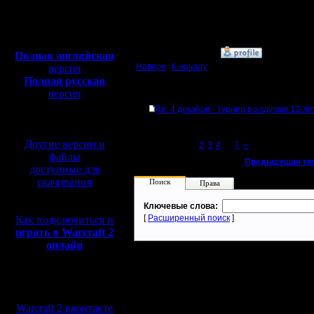
Сообщений: 1
Откуда:
Полная версия, ~
450
Мб
с музыкой и видео:
»
7.12.07 00:55
Полная английская
Наверх
|
К началу
версия
Полная русская
версия
Ответов
перевод от war2.ru на
Re: 4 декабря - турнир по случаю 12-л
базе перевода от СПК
Другие версии и
Page 1 of 7
[1]
2
3
4
...
7
»
файлы
«
Предыдущая те
доступные для
скачивания
Поиск
Права
Ключевые слова:
[
Расширенный поиск
]
Как подключиться и
играть в Warcraft 2
онлайн
Мы в социальных
сетях:
Warcraft 2 вконтакте