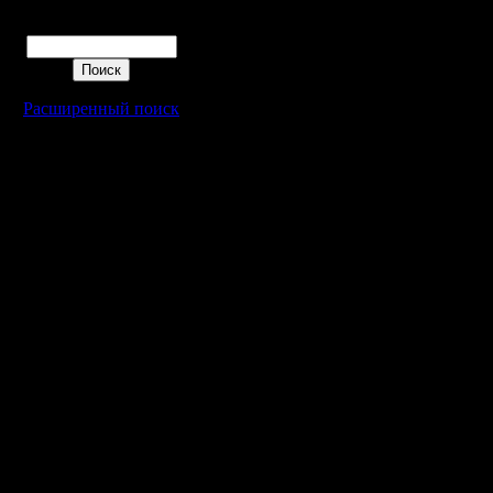
Поиск
Расширенный поиск
Warcraft 2 - скачать бесплатно русскую версию, warcraft 2 серве
- Генерация