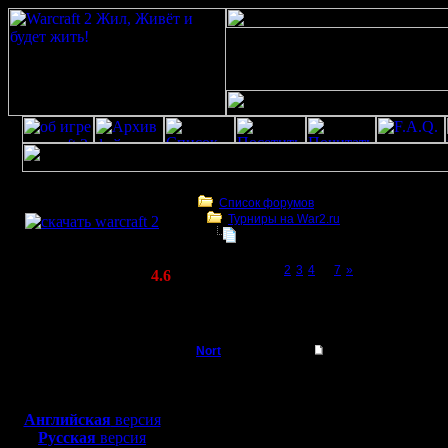
Скачать игру
бесплатно
Список форумов
Турниры на War2.ru
WarCraft 2 COMBAT
4 декабря в 21:00 - турнир по слу
(Warcraft II BNE 2.02+)
Page 1 of 7
[1]
2
3
4
...
7
»
Актуальная версия:
4.6
(февраль 2020)
4 декабря в 21:00 - турнир по случаю 12-
Совместимо с
war2
Windows
XP/Vista/7/8/10
Nort
Re: 4 декабря - тур
Батрак
В общем обьясню почем
Боевой релиз, ~
40 Мб
играл ты весьма долго
для игры по сети:
без потери качества п
Английская
версия
Регистрация:
то выложу куда нить б
Русская
версия
7.12.07