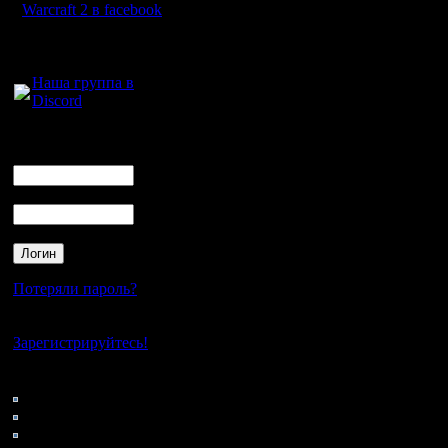
Warcraft 2 в facebook
Для голосового
общения:
Наша группа в
Discord
Логин
Ник
Пароль
Потеряли пароль?
Нет своего аккаунта?
Зарегистрируйтесь!
Кто на сайте
112: Гости
0: Пользователи
4121: Пользователи с