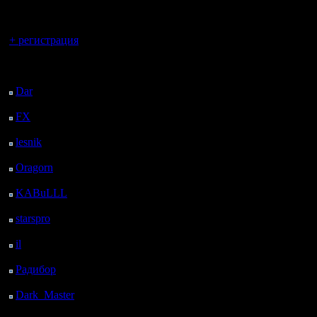
регистрацией
Вы гость здесь.
+ регистрация
Последний
посетитель:
Dar
: 25 Дней 11 ч. 24
м. назад
FX
: 97 Дней 18 ч. 56
м. назад
lesnik
: 130 Дней 21 ч.
14 м. назад
Oragorn
: 138 Дней 21
ч. 23 м. назад
KABuLLL
: 166 Дней
20 ч. 32 м. назад
starspro
: 191 Дней 8 ч.
6 м. назад
il
: 262 Дней 18 ч. 11
м. назад
Радибор
: 286 Дней 13
ч. 58 м. назад
Dark_Master
: 297
Дней 16 ч. 14 м. назад