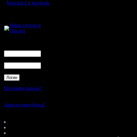
Warcraft 2 в facebook
Все жела
Для голосового
записывай
общения:
Наша группа в
Discord
Приветст
Логин
очередь н
Ник
опытным 
Пароль
пожалова
[ Редакти
Потеряли пароль?
20:03 ]
Нет своего аккаунта?
Зарегистрируйтесь!
[ Редакти
Кто на сайте
92: Гости
02:31 ]
0: Пользователи
4121: Пользователи с