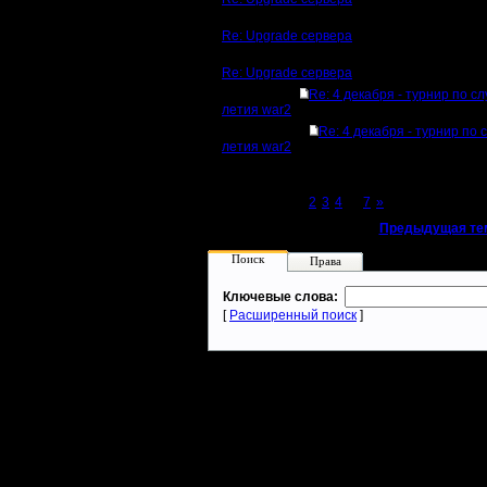
Re: Upgrade сервера
Re: Upgrade сервера
Re: 4 декабря - турнир по с
летия war2
Re: 4 декабря - турнир по 
летия war2
Page 1 of 7
[1]
2
3
4
...
7
»
«
Предыдущая те
Поиск
Права
Ключевые слова:
[
Расширенный поиск
]
Warcraft 2 - скачать бесплатно русскую версию, warcraft 2 серве