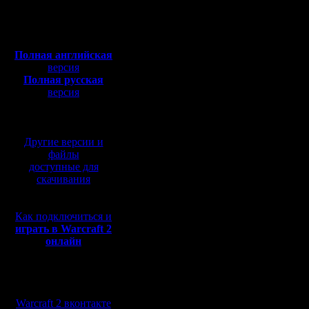
праздника
Сообщений: 2471
Откуда:
Полная версия, ~
450
назад вы
Мб
с музыкой и видео:
любимый w
Полная английская
версия
По этому
Полная русская
устроить 
версия
перевод от war2.ru на
состоитс
базе перевода от СПК
4 декабря
Другие версии и
файлы
доступные для
скачивания
Организа
Как подключиться и
Детали (
играть в Warcraft 2
онлайн
карта и п
зависимо
Мы в социальных
сетях:
участнико
Warcraft 2 вконтакте