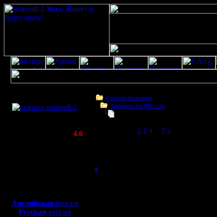
Скачать игру
бесплатно
Список форумов
Турниры на War2.ru
WarCraft 2 COMBAT
4 декабря в 21:00 - турнир по слу
(Warcraft II BNE 2.02+)
Page 1 of 7
[1]
2
3
4
...
7
»
Актуальная версия:
4.6
(февраль 2020)
4 декабря в 21:00 - турнир по случаю 12-
Совместимо с
war2
Windows
XP/Vista/7/8/10
il
4 декабря в 21:00 - т
Добрый Админ
Меньше н
Боевой релиз, ~
40 Мб
для игры по сети:
декабря 
Английская
версия
Регистрация:
Русская
версия
10.5.06