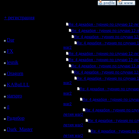
регистрацией
»
28.11.07 21:00
Вы гость здесь.
+ регистрация
Ответов
Re: 4 декабря - турнир по случаю 12-л
Последний
Re: 4 декабря - турнир по случаю 12-
посетитель:
Re: 4 декабря - турнир по случаю 1
Dar
: 26 Дней 14 ч. 16
Re: 4 декабря - турнир по случаю 
м. назад
war2
FX
: 98 Дней 21 ч. 48
Re: 4 декабря - турнир по случаю 12-л
м. назад
Re: 4 декабря - турнир по случаю 12-л
lesnik
: 132 Дней 6 м.
Re: 4 декабря - турнир по случаю 12-
назад
Re: 4 декабря - турнир по случаю 1
Oragorn
: 140 Дней 15
м. назад
Re: 4 декабря - турнир по случаю 
war2
KABuLLL
: 167 Дней
Re: 4 декабря - турнир по случа
23 ч. 24 м. назад
war2
starspro
: 192 Дней 10
Re: 4 декабря - турнир по случ
ч. 58 м. назад
war2
il
: 263 Дней 21 ч. 4 м.
Re: 4 декабря - турнир по слу
назад
летия war2
Радибор
: 287 Дней 16
Re: 4 декабря - турнир по с
ч. 51 м. назад
летия war2
Dark_Master
: 298
Re: 4 декабря - турнир по 
Дней 19 ч. 7 м. назад
летия war2