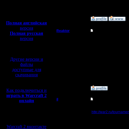
Откуда: Moscow
Полная версия, ~
450
Мб
с музыкой и видео:
»
7.4.08 14:10
Полная английская
версия
Reaktor
Re: Турнир 2 на 2
Полная русская
версия
Пехотинец
Скачал репки 
перевод от war2.ru на
игры
(Gimli&L
базе перевода от СПК
Регистрация:
Демка заканчи
1.5.07
"Player Gimli 
Другие версии и
Сообщений: 27
Откуда:
файлы
latency"
Как е
Chelyabinsk
доступные для
скачивания
[ Редактирован
»
6.4.08 19:34
Как подключиться и
играть в Warcraft 2
il
Re: Турнир 2 на 2
онлайн
Добрый Админ
Записи я выкладывал н
http://war2.ru/tourname
Мы в социальных
И Гимли на 11-й стран
Регистрация:
А больше пока никто н
сетях:
10.5.06
Warcraft 2 вконтакте
Сообщений: 2471