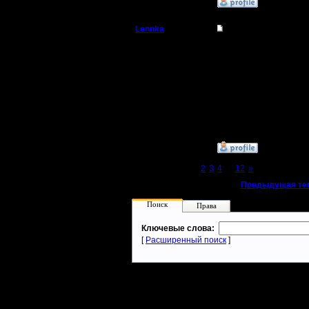
»
11.3.08 23:18
Lennka
Re: Турнир 2 на 2
Командир
нда..спс.
Ну риплеи посмотри..м
Регистрация:
Наверно мы выйграли п
9.12.07
тупили, а у ила был стр
Сообщений: 46
Откуда: Питер
»
11.3.08 23:17
Page 1 of 12
[1]
2
3
4
...
12
»
«
Предыдущая те
Поиск
Права
Ключевые слова:
[
Расширенный поиск
]