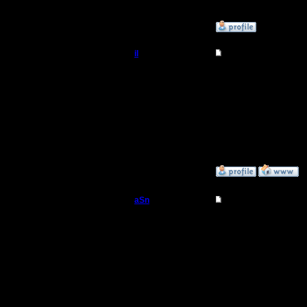
[ Редакти
»
23.1.08 01:40
il
Re: Турнир 2 на 2
Добрый Админ
К нам пр
Регистрация:
10.5.06
Сообщений: 2471
Откуда:
»
22.1.08 20:03
aSn
Re: Турнир 2 на 2
Полубог
Не, то что
вопросов,
Регистрация:
13.2.05
стоит. а 
Сообщений: 322
Откуда: Прага
играют ща