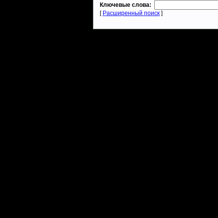
Ключевые слова:
[
Расширенный поиск
]
Warcraft 2 - скачать бесплатно русскую версию, warcraft 2 серве
- Генерация