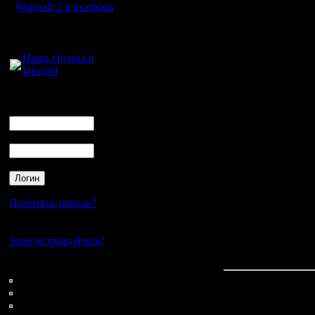
Warcraft 2 в facebook
Если смот
Для голосового
Гимли), е
общения:
Наша группа в
После игр
Discord
неправил
Логин
Ник
Начсет ко
Пароль
igornik 
Diplomat i
PotraX So
Потеряли пароль?
konstkl D
Нет своего аккаунта?
Зарегистрируйтесь!
Высказыва
Кто на сайте
156: Гости
0: Пользователи
4121: Пользователи с
Про 44Sam