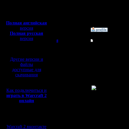
Откуда: Moscow
potrax dr
Полная версия, ~
450
Мб
solker igo
с музыкой и видео:
Полная английская
версия
»
23.1.08 03:17
Полная русская
версия
il
Re: Турнир 2 на 2
перевод от war2.ru на
базе перевода от СПК
Добрый Админ
Ладно, у
Другие версии и
Устроим 
Регистрация:
файлы
10.5.06
Ждать до 
доступные для
Сообщений: 2471
Откуда:
скачивания
марте ни
Как подключиться и
играть в Warcraft 2
онлайн
Не знаю, 
Мы в социальных
говорить 
сетях:
тактики. 
Warcraft 2 вконтакте