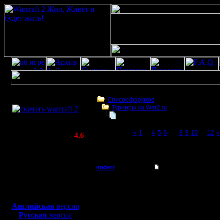
Скачать игру
бесплатно
Список форумов
Турниры на War2.ru
WarCraft 2 COMBAT
Турнир 2 на 2
(Warcraft II BNE 2.02+)
Page 7 of 12
«
1
...
4
5
6
[7]
8
9
10
...
12
»
Актуальная версия:
4.6
(февраль 2020)
Турнир 2 на 2
Совместимо с
Windows
enderr
Re: Турнир 2 на 2
XP/Vista/7/8/10
Командир
ну короче
Боевой релиз, ~
40 Мб
для игры по сети:
konstkl di
Регистрация:
Английская
версия
12.3.06
Русская
версия
cocka iv
Сообщений: 40