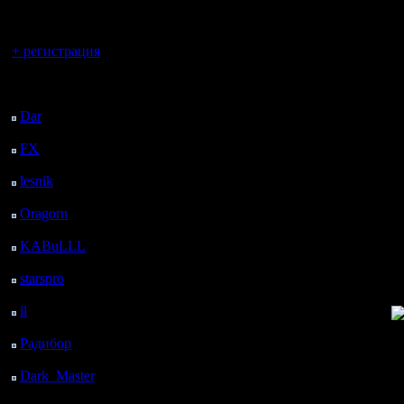
регистрацией
Они игра
Вы гость здесь.
больше н
+ регистрация
последни
Последний
посетитель:
по паре 
Dar
: 25 Дней 10 ч. 6
м. назад
проявляя
FX
: 97 Дней 17 ч. 38
м. назад
они прост
lesnik
: 130 Дней 19 ч.
звать их 
56 м. назад
Oragorn
: 138 Дней 20
представ
ч. 5 м. назад
KABuLLL
: 166 Дней
Хотя я н
19 ч. 14 м. назад
starspro
: 191 Дней 6 ч.
с новыми 
48 м. назад
il
: 262 Дней 16 ч. 53
повезло
м. назад
Радибор
: 286 Дней 12
Чего и в
ч. 40 м. назад
Dark_Master
: 297
Дней 14 ч. 57 м. назад