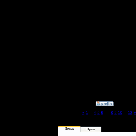
TE это и 
не играет
это такое
отпугнул
часто при
в числе 
общепризн
, Dr-dub.
Лучше од
еще не п
»
22.1.08 17:16
Page 7 of 12
«
1
...
4
5
6
[7]
8
9
10
...
12
»
Поиск
Права