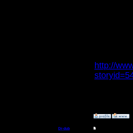
гораздо 
5. Навер
добавить,
упрощений
Дополнит
vs GoWB
http://ww
storyid=5
А вообще
обширный
»
22.1.08 17:41
Dr-dub
Re: Турнир 2 на 2