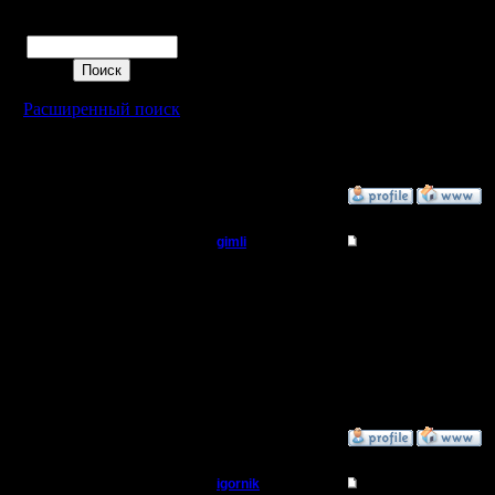
P.S: може
Поиск
подключе
новые игр
игру с ос
Расширенный поиск
на сервер
»
23.1.08 02:47
gimli
Re: Турнир 2 на 2
Мастер
Це ж я в
мне не с
Регистрация:
13.6.05
процессы
Сообщений: 477
Откуда: Moscow
на сервер
»
23.1.08 02:33
igornik
Re: Турнир 2 на 2