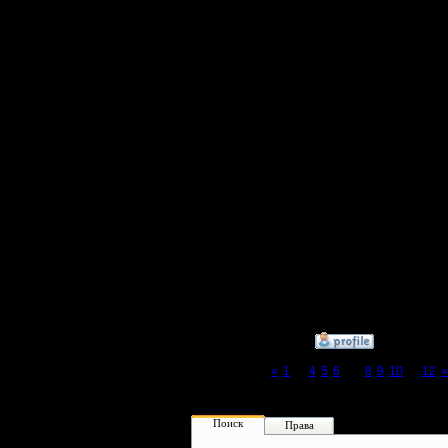
TE это и 
не играет
это такое
отпугнул
часто при
в числе 
общепризн
, Dr-dub.
Лучше од
еще не п
»
22.1.08 17:16
Page 7 of 12
«
1
...
4
5
6
[7]
8
9
10
...
12
»
Поиск
Права