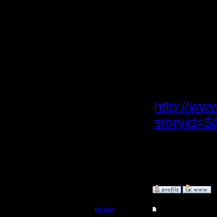
гораздо 
5. Навер
добавить,
упрощений
Дополнит
vs GoWB
http://ww
storyid=5
А вообще
обширный
»
22.1.08 17:41
Dr-dub
Re: Турнир 2 на 2