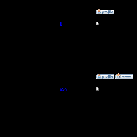
[ Редакти
»
23.1.08 01:40
il
Re: Турнир 2 на 2
Добрый Админ
К нам пр
Регистрация:
10.5.06
Сообщений: 2471
Откуда:
»
22.1.08 20:03
aSn
Re: Турнир 2 на 2
Полубог
Не, то что
вопросов,
Регистрация:
13.2.05
стоит. а 
Сообщений: 322
Откуда: Прага
играют ща