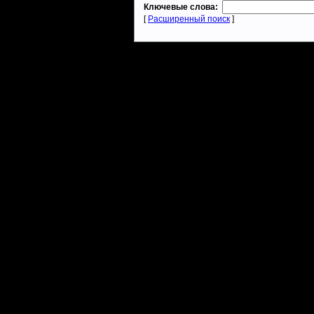
Ключевые слова:
[
Расширенный поиск
]
Warcraft 2 - скачать бесплатно русскую версию, warcraft 2 серве
- Генерация