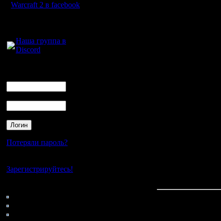
Warcraft 2 в facebook
Если смот
Для голосового
Гимли), е
общения:
Наша группа в
После игр
Discord
неправил
Логин
Ник
Начсет ко
Пароль
igornik 
Diplomat i
PotraX So
Потеряли пароль?
konstkl D
Нет своего аккаунта?
Зарегистрируйтесь!
Высказыва
Кто на сайте
190: Гости
0: Пользователи
4121: Пользователи с
Про 44Sam