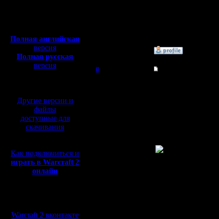
Откуда: Moscow
potrax dr
Полная версия, ~
450
Мб
solker igo
с музыкой и видео:
Полная английская
версия
»
23.1.08 03:17
Полная русская
версия
il
Re: Турнир 2 на 2
перевод от war2.ru на
базе перевода от СПК
Добрый Админ
Ладно, у
Другие версии и
Устроим 
Регистрация:
файлы
10.5.06
Ждать до 
доступные для
Сообщений: 2471
Откуда:
скачивания
марте ни
Как подключиться и
играть в Warcraft 2
онлайн
Не знаю, 
Мы в социальных
говорить 
сетях:
тактики. 
Warcraft 2 вконтакте