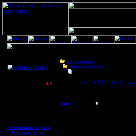
Скачать игру
бесплатно
Список форумов
Турниры на War2.ru
WarCraft 2 COMBAT
Турнир 2 на 2
(Warcraft II BNE 2.02+)
Page 7 of 12
«
1
...
4
5
6
[7]
8
9
10
...
12
»
Актуальная версия:
4.6
(февраль 2020)
Турнир 2 на 2
Совместимо с
Windows
enderr
Re: Турнир 2 на 2
XP/Vista/7/8/10
Командир
ну короче
Боевой релиз, ~
40 Мб
для игры по сети:
konstkl di
Регистрация:
Английская
версия
12.3.06
Русская
версия
cocka iv
Сообщений: 40