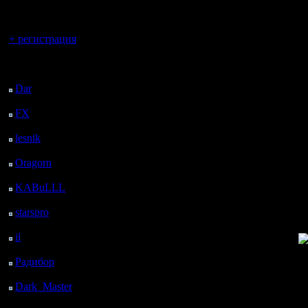
регистрацией
Они игра
Вы гость здесь.
больше н
+ регистрация
последни
Последний
посетитель:
по паре 
Dar
: 24 Дней 22 ч. 37
м. назад
проявляя
FX
: 97 Дней 6 ч. 9 м.
назад
они прост
lesnik
: 130 Дней 8 ч.
звать их 
27 м. назад
Oragorn
: 138 Дней 8
представ
ч. 36 м. назад
KABuLLL
: 166 Дней
Хотя я н
7 ч. 45 м. назад
starspro
: 190 Дней 19
с новыми 
ч. 19 м. назад
il
: 262 Дней 5 ч. 24 м.
повезло
назад
Радибор
: 286 Дней 1
Чего и в
ч. 11 м. назад
Dark_Master
: 297
Дней 3 ч. 27 м. назад