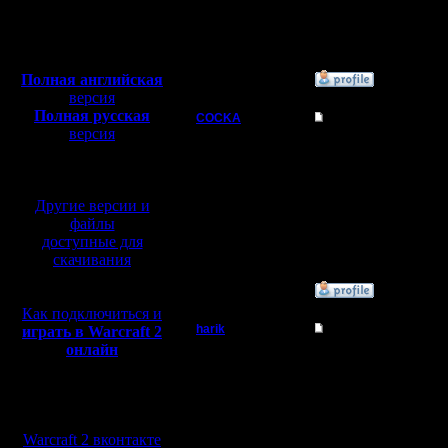
Откуда: От
Я конечно за ,но если 
верблюда
И предлагаю всех поде
Полная версия, ~
450
Мб
с музыкой и видео:
Полная английская
»
5.3.08 12:28
версия
Полная русская
COCKA
Re: Турнир 2 на 2
версия
Командир
Процесс похоже пошел. 
перевод от war2.ru на
же можно не записыват
базе перевода от СПК
Регистрация:
Другие версии и
21.10.05
Сообщений: 34
файлы
Откуда: Москва
доступные для
скачивания
»
4.3.08 22:52
Как подключиться и
harik
Re: Турнир 2 на 2
играть в Warcraft 2
онлайн
Пехотинец
+1! буду!
Регистрация:
Мы в социальных
1.2.08
сетях:
Сообщений: 18
Warcraft 2 вконтакте
Откуда: