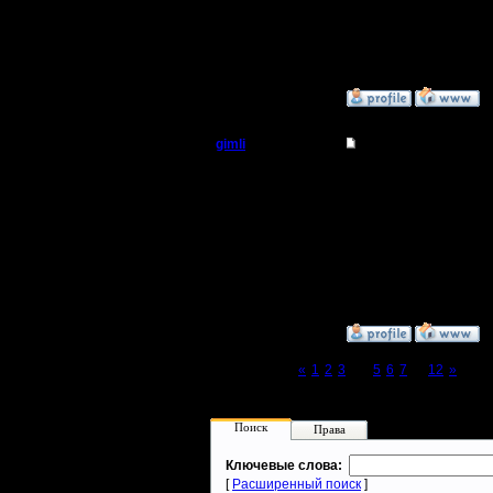
Сообщений: 1017
Откуда:
Н.Новгород
»
3.3.08 19:16
gimli
Re: Турнир 2 на 2
Мастер
Наш мега турнир :) Bu
после 9 меня не будет 
Регистрация:
13.6.05
Сообщений: 477
Откуда: Moscow
»
3.3.08 14:28
Page 4 of 12
«
1
2
3
[4]
5
6
7
...
12
»
Поиск
Права
Ключевые слова:
[
Расширенный поиск
]