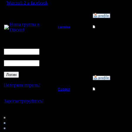
Warcraft 2 в facebook
Для голосового
»
4.3.08 20:05
общения:
Наша группа в
Lennka
Re: Турнир 2 на 2
Discord
Командир
Я надеюсь, меня никуда
Логин
Ник
Регистрация:
9.12.07
Сообщений: 46
Пароль
Откуда: Питер
»
4.3.08 19:46
Потеряли пароль?
Casper
Re: Турнир 2 на 2
Нет своего аккаунта?
Военный Вождь
Тоже сыграю, если не 
Зарегистрируйтесь!
Регистрация:
Кто на сайте
31.3.06
44: Гости
Сообщений: 65
0: Пользователи
Откуда:
4121: Пользователи с
г.Зеленоград