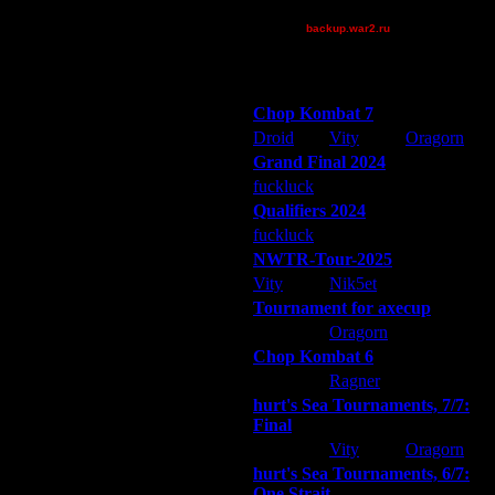
XuRnT[z]
backup.war2.ru
Остальные игроки
Победители турниров
Chop Kombat 7
Droid
Vity
Oragorn
Grand Final 2024
fuckluck
Extasey
ARMilitar
Qualifiers 2024
fuckluck
ARMilitar
Extasey
NWTR-Tour-2025
Vity
Nik5et
ARMilitar
Tournament for axecup
ARMilitar
Oragorn
Extasey
Chop Kombat 6
еселее!
hurt
Ragner
Extasey
hurt's Sea Tournaments, 7/7:
Final
Extasey
Vity
Oragorn
hurt's Sea Tournaments, 6/7:
One Strait