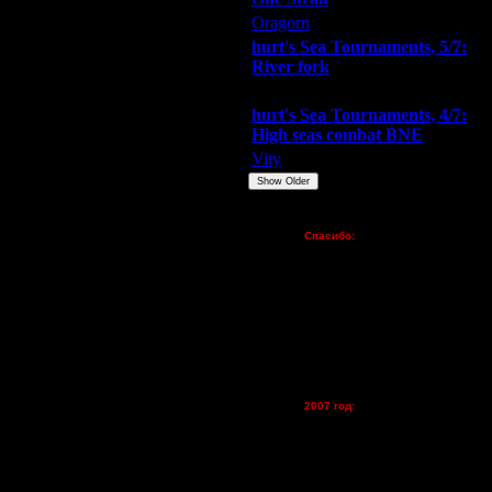
Oragorn
ARMilitar
Extasey
hurt's Sea Tournaments, 5/7:
River fork
Extasey
ARMilitar
Doooda
hurt's Sea Tournaments, 4/7:
о хочет - тот будет , а кто не
High seas combat BNE
Vity
ARMilitar
None
Show Older
Пожертвования
Спасибо:
FX - $80 (домен)
Zelya - (турниры)
lesnik
Dar - (турниры)
Kagan - (турниры)
vova1 - (хостинг)
tolsty - (хостинг)
Oragorn - (хостинг)
игроков на команды будет
2007 год:
волен - играть никто не
Spbwar - $400
Jade -$100
MasterKsa - $60
 и мы доблесно у всех соснули :).
Lisak -$52