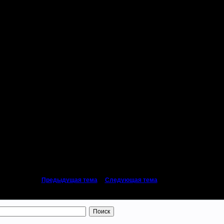
rnt каждую неделю по 2 проводит, а у нас и играть то некому. Нада перебиратс
7 недель :) пост батеньки.
«
Предыдущая тема
|
Следующая тема
»