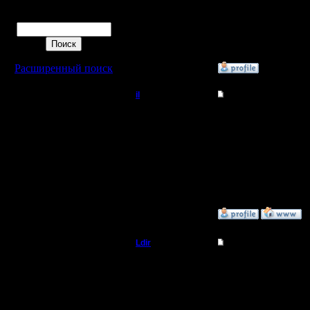
Так что хватит тут ра
Поиск
Типа я играю.
[ Редактировано COCKA 
Расширенный поиск
»
4.3.08 00:22
il
Re: Турнир 2 на 2
Добрый Админ
Burnt каждую неделю по
Колесо изобретать не 
Регистрация:
10.5.06
Сообщений: 2471
Откуда:
»
3.3.08 23:21
Ldir
Re: Турнир 2 на 2
Админ
Конечно надо учавстов
--
Регистрация:
Warcraft 2 Forever!
25.2.05