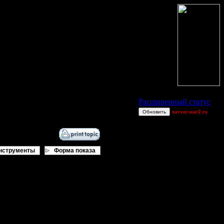
Статус Battle.Net
Расширенный статус
Обновить
server.war2.ru
CHop FaRmSs
sale39
ViTy
нструменты
Форма показа
MyRo
polandbb
newb host wtf
Knitterhemd
Dj~
Angel~firE
_I_Undine