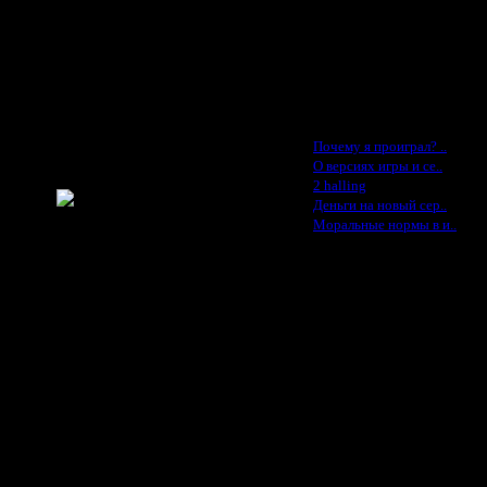
Cocka - $50
Konstkl - $50
Ldir - $50
Gadzila - $20
Feature -$10
Последние статьи
·
Почему я проиграл? ..
·
О версиях игры и се..
·
2 halling
для наших
·
Деньги на новый сер..
·
Моральные нормы в и..
ше 12:00 ночи.