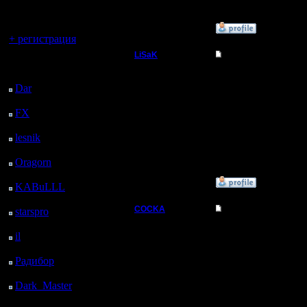
регистрацией
Вы гость здесь.
»
4.3.08 17:47
+ регистрация
LiSaK
Re: Турнир 2 на 2
Последний
Захватчик
посетитель:
Вот Ил ты молодца , та
хочет- тех нах и нех р
Dar
: 26 Дней 22 ч. 28
м. назад
Регистрация:
FX
: 99 Дней 6 ч.
11.6.06
COCKA пишет:
Сообщений: 87
Деление игроков на к
назад
Откуда: От
lesnik
: 132 Дней 8 ч.
верблюда
18 м. назад
100 % респект
Oragorn
: 140 Дней 8
ч. 27 м. назад
»
4.3.08 13:10
KABuLLL
: 168 Дней
7 ч. 36 м. назад
COCKA
Re: Турнир 2 на 2
starspro
: 192 Дней 19
ч. 10 м. назад
Командир
Народ, мы тут с il'ом 
il
: 264 Дней 5 ч. 16 м.
назад
Вообщем кто хочет игр
Регистрация:
происходить случайным
Радибор
: 288 Дней 1
21.10.05
заставляет.
ч. 3 м. назад
Сообщений: 34
Dark_Master
: 299
Откуда: Москва
Вон америкосы за 5 ми
Дней 3 ч. 19 м. назад
Но главное участие и т