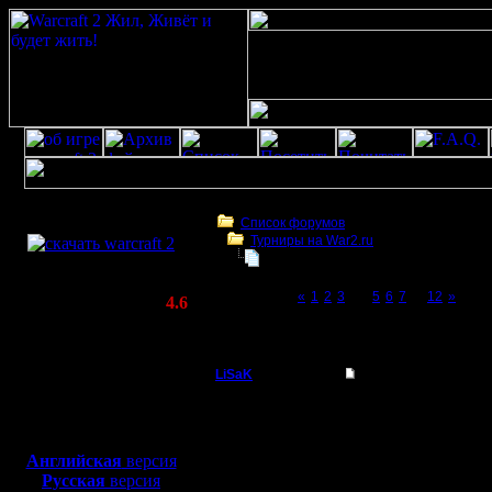
Скачать игру
бесплатно
Список форумов
Турниры на War2.ru
WarCraft 2 COMBAT
Турнир 2 на 2
(Warcraft II BNE 2.02+)
Page 4 of 12
«
1
2
3
[4]
5
6
7
...
12
»
Актуальная версия:
4.6
(февраль 2020)
Турнир 2 на 2
Совместимо с
Windows
LiSaK
Re: Турнир 2 на 2
XP/Vista/7/8/10
Захватчик
Цитата:
Боевой релиз, ~
40 Мб
для игры по сети:
Регистрация:
COCKA пишет:
Английская
версия
11.6.06
Лисак давай тоже пиш
Русская
версия
Сообщений: 87