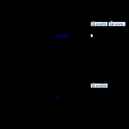
--
Warcraft 
»
9.3.08 21:21
COCKA
Re: Турнир 2 на 2
Командир
Ну вот и 
Регистрация:
21.10.05
Сообщений: 34
Откуда: Москва
»
9.3.08 20:34
il
Re: Турнир 2 на 2
Добрый Админ
Меньше 3
Пока при
Регистрация:
10.5.06
MasterKsa
Сообщений: 2471