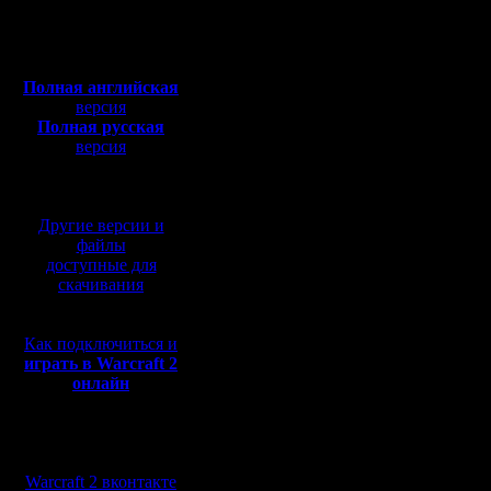
Откуда:
3-е место
Полная версия, ~
450
Мб
с музыкой и видео:
Полная английская
Прилагаю
версия
Полная русская
11_gimli l
версия
перевод от war2.ru на
12_gimli l
базе перевода от СПК
13_gimli l
Другие версии и
1_gimli l
файлы
доступные для
21_Cocka 
скачивания
21_Cocka i
Как подключиться и
22_Cocka 
играть в Warcraft 2
онлайн
22_Cocka i
23_Cocka 
Мы в социальных
31_mf dip
сетях:
Warcraft 2 вконтакте