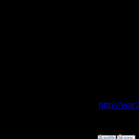
Ждем Вас 
финальны
Остальны
новых вс
P.S: репл
Турнирна
адресу:
http://wa
[ Редактир
»
10.3.08 02:35