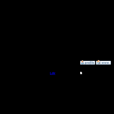
2. Cocka i
Сообщений: 2471
Откуда:
3. tiger li
4. ender 
5. CaSPe
[ Редактир
»
9.3.08 21:22
Ldir
Re: Турнир 2 на 2
Админ
ну как вс
(я в кома
Регистрация:
25.2.05
могу)
Сообщений: 1017
Откуда:
Н.Новгород