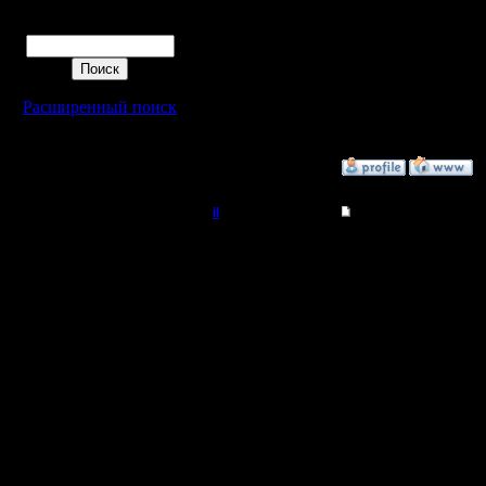
Полубог
Удивлен з
Поиск
честно г
Регистрация:
22.2.06
играть он
Сообщений: 395
Откуда:
Расширенный поиск
»
10.3.08 14:16
il
Re: Турнир 2 на 2
Добрый Админ
Итак, ту
изменени
Регистрация:
10.5.06
eliminati
Сообщений: 2471
Откуда:
Турнир п
начали то
момент, к
неожидан