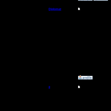
Diplomat
Re: Турнир 2 на 2
Владыка
Замечател
Регистрация:
11.12.07
Пришел в
Сообщений: 181
Откуда: Ukraine
организо
Пишел че
поделены
Эх, не вез
»
9.3.08 21:56
il
Re: Турнир 2 на 2
Добрый Админ
итак, ком
1. gimli l
Регистрация:
10.5.06