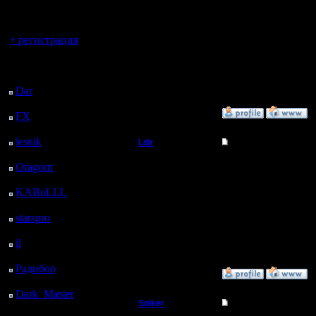
регистрацией
Мастер
Рулит Ле
Вы гость здесь.
+ регистрация
Регистрация:
13.6.05
Сообщений: 477
Последний
Откуда: Moscow
посетитель:
Dar
: 26 Дней 9 ч. 51
м. назад
»
10.3.08 18:30
FX
: 98 Дней 17 ч. 23
м. назад
lesnik
: 131 Дней 19 ч.
Ldir
Re: Турнир 2 на 2
41 м. назад
Админ
Да не, En
Oragorn
: 139 Дней 19
ч. 50 м. назад
KABuLLL
: 167 Дней
Регистрация:
25.2.05
18 ч. 59 м. назад
--
Сообщений: 1017
starspro
: 192 Дней 6 ч.
Откуда:
33 м. назад
Н.Новгород
Warcraft 
il
: 263 Дней 16 ч. 38
м. назад
Радибор
: 287 Дней 12
»
10.3.08 15:59
ч. 25 м. назад
Dark_Master
: 298
Solker
Re: Турнир 2 на 2
Дней 14 ч. 42 м. назад