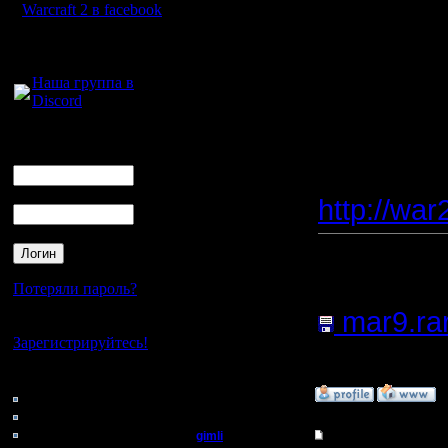
32_mf dip
Warcraft 2 в facebook
(один из 
Для голосового
общения:
Наша группа в
Discord
Если еще 
присылай
Логин
Ник
Скачать м
Пароль
http://war
Прикреп
файл:
Потеряли пароль?
mar9.ra
Нет своего аккаунта?
Зарегистрируйтесь!
936 Нажа
Кто на сайте
»
11.3.08 00:02
73: Гости
0: Пользователи
4121: Пользователи с
gimli
Re: Турнир 2 на 2