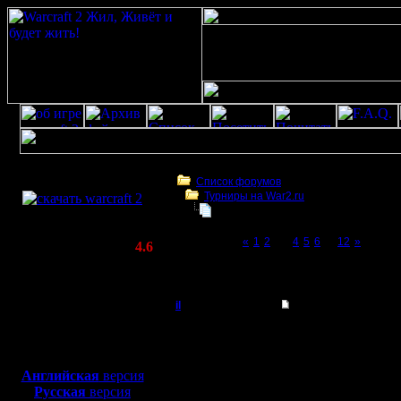
Скачать игру
бесплатно
Список форумов
Турниры на War2.ru
WarCraft 2 COMBAT
Турнир 2 на 2
(Warcraft II BNE 2.02+)
Page 3 of 12
«
1
2
[3]
4
5
6
...
12
»
Актуальная версия:
4.6
(февраль 2020)
Турнир 2 на 2
Совместимо с
Windows
il
Re: Турнир 2 на 2
XP/Vista/7/8/10
Добрый Админ
Итак, 1-е
Боевой релиз, ~
40 Мб
для игры по сети:
lenka!
Регистрация:
Английская
версия
10.5.06
Русская
версия
2-е мест
Сообщений: 2471