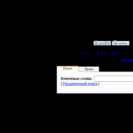
поменяем
Ждем все
[ Редактир
»
9.3.08 16:22
Page 3 of 12
«
1
2
[3]
4
5
6
...
12
»
«
Преды
Поиск
Права
Ключевые слова:
[
Расширенный поиск
]
Warcraft 2 - скачать бесплатно русскую версию, warcraft 2 серве