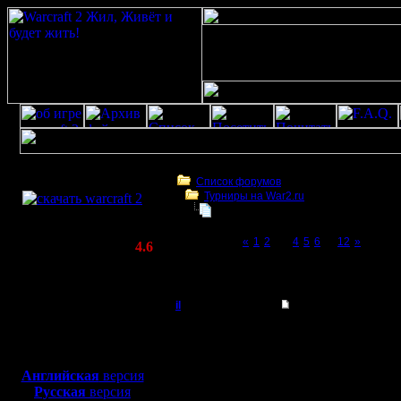
Скачать игру
бесплатно
Список форумов
Турниры на War2.ru
WarCraft 2 COMBAT
Турнир 2 на 2
(Warcraft II BNE 2.02+)
Page 3 of 12
«
1
2
[3]
4
5
6
...
12
»
Актуальная версия:
4.6
(февраль 2020)
Турнир 2 на 2
Совместимо с
Windows
il
Re: Турнир 2 на 2
XP/Vista/7/8/10
Добрый Админ
Итак, 1-е
Боевой релиз, ~
40 Мб
для игры по сети:
lenka!
Регистрация:
Английская
версия
10.5.06
Русская
версия
2-е мест
Сообщений: 2471