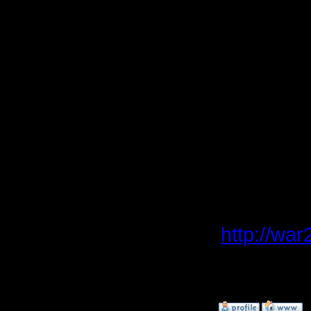
Ждем Вас 
финальны
Остальны
новых вс
P.S: репл
Турнирна
адресу:
http://wa
[ Редактир
»
10.3.08 02:35