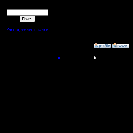
Полубог
Удивлен з
Поиск
честно г
Регистрация:
22.2.06
играть он
Сообщений: 395
Откуда:
Расширенный поиск
»
10.3.08 14:16
il
Re: Турнир 2 на 2
Добрый Админ
Итак, ту
изменени
Регистрация:
10.5.06
eliminati
Сообщений: 2471
Откуда:
Турнир п
начали то
момент, к
неожидан