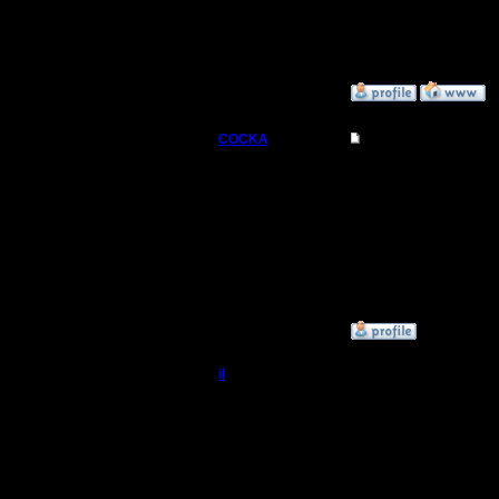
--
Warcraft 
»
9.3.08 21:21
COCKA
Re: Турнир 2 на 2
Командир
Ну вот и 
Регистрация:
21.10.05
Сообщений: 34
Откуда: Москва
»
9.3.08 20:34
il
Re: Турнир 2 на 2
Добрый Админ
Меньше 3
Пока при
Регистрация:
10.5.06
MasterKsa
Сообщений: 2471