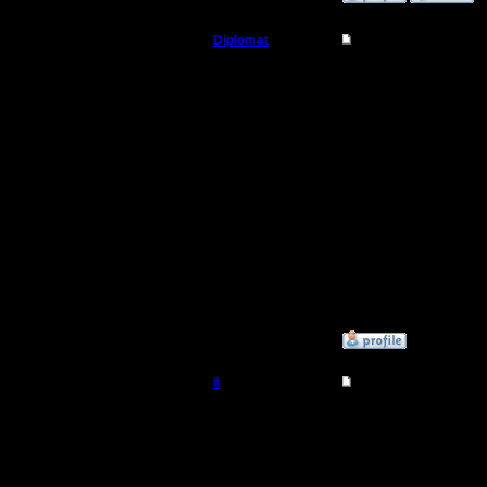
Diplomat
Re: Турнир 2 на 2
Владыка
Замечател
Регистрация:
11.12.07
Пришел в
Сообщений: 181
Откуда: Ukraine
организо
Пишел че
поделены
Эх, не вез
»
9.3.08 21:56
il
Re: Турнир 2 на 2
Добрый Админ
итак, ком
1. gimli l
Регистрация:
10.5.06