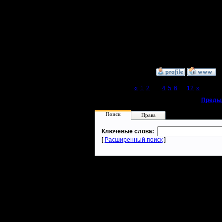
поменяем
Ждем все
[ Редактир
»
9.3.08 16:22
Page 3 of 12
«
1
2
[3]
4
5
6
...
12
»
«
Преды
Поиск
Права
Ключевые слова:
[
Расширенный поиск
]
Warcraft 2 - скачать бесплатно русскую версию, warcraft 2 серве