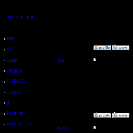
регистрацией
Мастер
Рулит Ле
Вы гость здесь.
+ регистрация
Регистрация:
13.6.05
Сообщений: 477
Последний
Откуда: Moscow
посетитель:
Dar
: 24 Дней 23 ч. 3
м. назад
»
10.3.08 18:30
FX
: 97 Дней 6 ч. 34
м. назад
lesnik
: 130 Дней 8 ч.
Ldir
Re: Турнир 2 на 2
52 м. назад
Админ
Да не, En
Oragorn
: 138 Дней 9
ч. 2 м. назад
KABuLLL
: 166 Дней
Регистрация:
25.2.05
8 ч. 10 м. назад
--
Сообщений: 1017
starspro
: 190 Дней 19
Откуда:
ч. 44 м. назад
Н.Новгород
Warcraft 
il
: 262 Дней 5 ч. 50 м.
назад
Радибор
: 286 Дней 1
»
10.3.08 15:59
ч. 37 м. назад
Dark_Master
: 297
Solker
Re: Турнир 2 на 2
Дней 3 ч. 53 м. назад