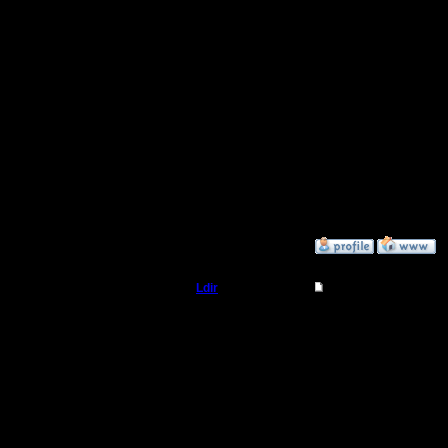
2. Cocka i
Сообщений: 2471
Откуда:
3. tiger li
4. ender 
5. CaSPe
[ Редактир
»
9.3.08 21:22
Ldir
Re: Турнир 2 на 2
Админ
ну как вс
(я в кома
Регистрация:
25.2.05
могу)
Сообщений: 1017
Откуда:
Н.Новгород