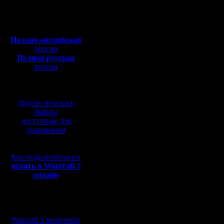
Откуда:
3-е место
Полная версия, ~
450
Мб
с музыкой и видео:
Полная английская
Прилагаю
версия
Полная русская
11_gimli l
версия
перевод от war2.ru на
12_gimli l
базе перевода от СПК
13_gimli l
Другие версии и
1_gimli l
файлы
доступные для
21_Cocka 
скачивания
21_Cocka i
Как подключиться и
22_Cocka 
играть в Warcraft 2
онлайн
22_Cocka i
23_Cocka 
Мы в социальных
31_mf dip
сетях:
Warcraft 2 вконтакте