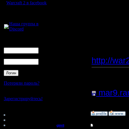
32_mf dip
Warcraft 2 в facebook
(один из 
Для голосового
общения:
Наша группа в
Discord
Если еще 
присылай
Логин
Ник
Скачать м
Пароль
http://war
Прикреп
файл:
Потеряли пароль?
mar9.ra
Нет своего аккаунта?
Зарегистрируйтесь!
936 Нажа
Кто на сайте
»
11.3.08 00:02
62: Гости
0: Пользователи
4121: Пользователи с
gimli
Re: Турнир 2 на 2