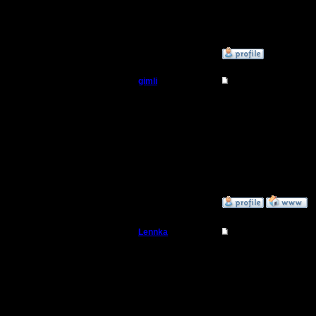
Сообщений: 40
Откуда: Moscow
»
11.3.08 00:41
gimli
Re: Турнир 2 на 2
Мастер
Спасибо 
поздравл
Регистрация:
13.6.05
Сообщений: 477
Откуда: Moscow
»
11.3.08 00:38
Lennka
Re: Турнир 2 на 2
Командир
Рулит на
Регистрация:
9.12.07
Блин, жал
Сообщений: 46
Откуда: Питер