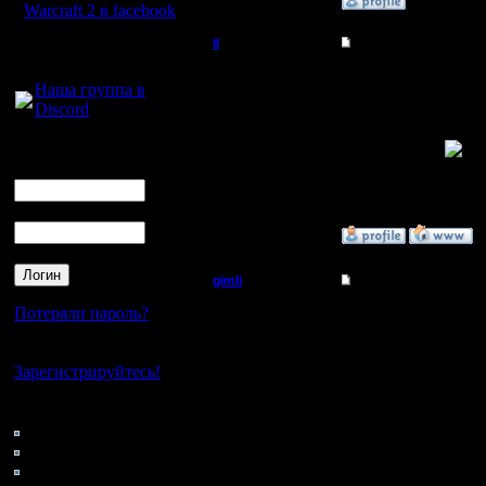
»
11.3.08 20:56
Warcraft 2 в facebook
il
Re: Турнир 2 на 2
Для голосового
общения:
Добрый Админ
На главно
Наша группа в
Discord
просто н
Регистрация:
10.5.06
Логин
забыл
Сообщений: 2471
Ник
Откуда:
сейчас о
Пароль
»
11.3.08 19:49
gimli
Re: Турнир 2 на 2
Мастер
Потеряли пароль?
Надо же,
поздравле
Нет своего аккаунта?
Регистрация:
Зарегистрируйтесь!
13.6.05
турнир в
Сообщений: 477
Откуда: Moscow
Кто на сайте
страницу.
76: Гости
0: Пользователи
натянула 
4121: Пользователи с