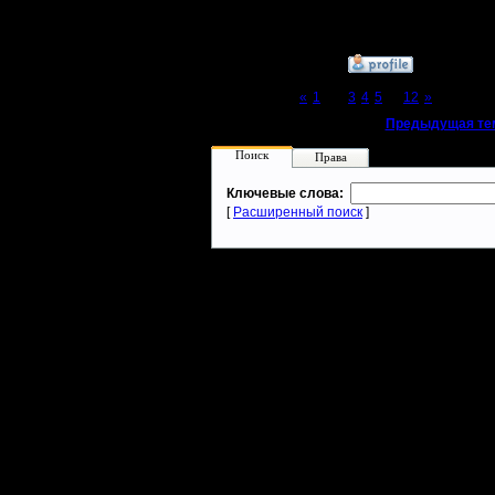
записала.
»
11.3.08 00:33
Page 2 of 12
«
1
[2]
3
4
5
...
12
»
«
Предыдущая те
Поиск
Права
Ключевые слова:
[
Расширенный поиск
]
Warcraft 2 - скачать бесплатно русскую версию, warcraft 2 серве
- Генерация