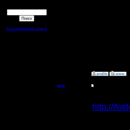
(Не пред
Поиск
cock'ой м
твоих 2TH
Расширенный поиск
застроил
по 1 TH. 
внимател
проанали
»
11.3.08 06:48
gimli
Re: Турнир 2 на 2
Мастер
WarVideo
http://ifo
Регистрация:
13.6.05
1 игры не
Сообщений: 477
Откуда: Moscow
запись.