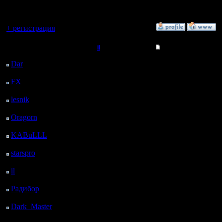
регистрацией
не повод 
Вы гость здесь.
»
11.3.08 19:16
+ регистрация
Последний
il
Re: Турнир 2 на 2
посетитель:
Добрый Админ
Большое 
Dar
: 26 Дней 3 ч. 9 м.
назад
пока посм
FX
: 98 Дней 10 ч. 41
Регистрация:
м. назад
10.5.06
очень ин
Сообщений: 2471
lesnik
: 131 Дней 12 ч.
Откуда:
59 м. назад
Очень уд
Oragorn
: 139 Дней 13
ч. 8 м. назад
именно w
KABuLLL
: 167 Дней
12 ч. 17 м. назад
(На уровн
starspro
: 191 Дней 23
прям так 
ч. 51 м. назад
il
: 263 Дней 9 ч. 57 м.
клавишам
назад
Радибор
: 287 Дней 5
)
ч. 44 м. назад
Dark_Master
: 298
Дней 8 ч. назад