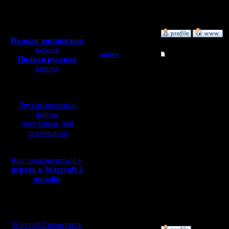
Откуда:
Полная версия, ~
450
Мб
с музыкой и видео:
»
11.3.08 22:04
Полная английская
версия
enderr
Re: Турнир 2 на 2
Полная русская
версия
Командир
еще можн
перевод от war2.ru на
базе перевода от СПК
панельку
Регистрация:
12.3.06
последне
Другие версии и
Сообщений: 40
Откуда: Moscow
файлы
центру
доступные для
скачивания
ну и коне
Как подключиться и
играть в Warcraft 2
объявить
онлайн
медведев
:)
Мы в социальных
сетях:
Warcraft 2 вконтакте