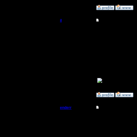
»
11.3.08 01:09
il
Re: Турнир 2 на 2
Добрый Админ
... ну да
что забыл
Регистрация:
10.5.06
... Поздр
Сообщений: 2471
Откуда:
особенно
1-е место:
»
11.3.08 00:45
enderr
Re: Турнир 2 на 2
Командир
гимли, т
Регистрация:
12.3.06