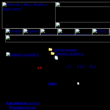
Скачать игру
бесплатно
Список форумов
Турниры на War2.ru
WarCraft 2 COMBAT
Турнир 2 на 2
(Warcraft II BNE 2.02+)
Page 2 of 12
«
1
[2]
3
4
5
...
12
»
Актуальная версия:
4.6
(февраль 2020)
Турнир 2 на 2
Совместимо с
Windows
Solker
Re: Турнир 2 на 2
XP/Vista/7/8/10
Полубог
Мдя.. пзд
Боевой релиз, ~
40 Мб
для игры по сети:
Как они м
Регистрация:
Английская
версия
22.2.06
Русская
версия
понимаю.
Сообщений: 395