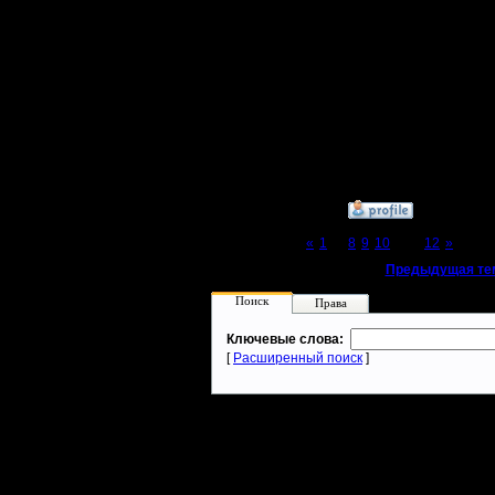
Наверно 
что все н
канала, т
стресс :))
»
11.3.08 23:17
Page 11 of 12
«
1
...
8
9
10
[11]
12
»
«
Предыдущая те
Поиск
Права
Ключевые слова:
[
Расширенный поиск
]