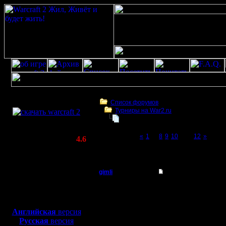
Скачать игру
бесплатно
Список форумов
Турниры на War2.ru
WarCraft 2 COMBAT
Турнир 2 на 2
(Warcraft II BNE 2.02+)
Page 11 of 12
«
1
...
8
9
10
[11]
12
»
Актуальная версия:
4.6
(февраль 2020)
Турнир 2 на 2
Совместимо с
Windows
gimli
Re: Турнир 2 на 2
XP/Vista/7/8/10
Мастер
Спасибо 
Боевой релиз, ~
40 Мб
для игры по сети:
поздравл
Регистрация:
Английская
версия
13.6.05
Русская
версия
Сообщений: 477