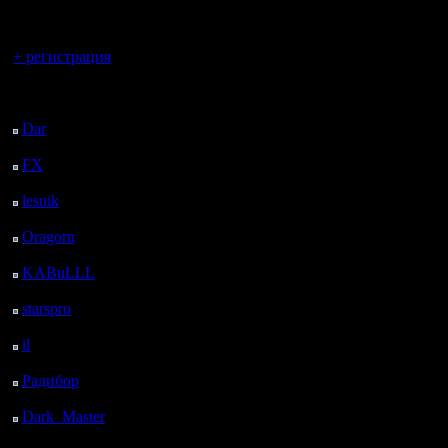
регистрацией
10.5.06
очень ин
Сообщений: 2471
Вы гость здесь.
Откуда:
+ регистрация
Очень уд
именно w
Последний
посетитель:
(На уровн
Dar
: 26 Дней 23 ч. 39
м. назад
прям так 
FX
: 99 Дней 7 ч. 11
м. назад
клавишам
lesnik
: 132 Дней 9 ч.
29 м. назад
)
Oragorn
: 140 Дней 9
ч. 38 м. назад
KABuLLL
: 168 Дней
(Не пред
8 ч. 47 м. назад
starspro
: 192 Дней 20
cock'ой м
ч. 21 м. назад
il
: 264 Дней 6 ч. 27 м.
твоих 2TH
назад
Радибор
: 288 Дней 2
застроил
ч. 14 м. назад
Dark_Master
: 299
по 1 TH. 
Дней 4 ч. 30 м. назад