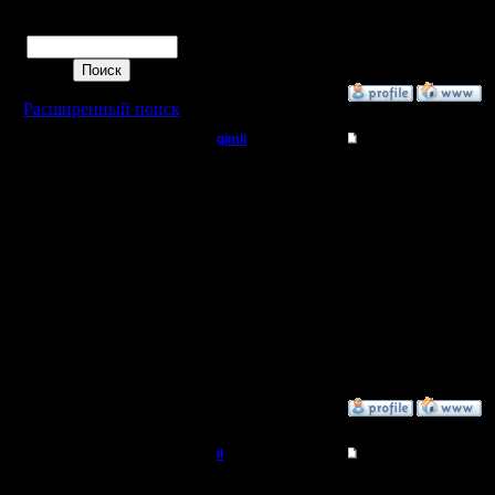
внимател
Поиск
проанали
»
11.3.08 06:48
Расширенный поиск
gimli
Re: Турнир 2 на 2
Мастер
Надо же,
поздравле
Регистрация:
13.6.05
турнир в
Сообщений: 477
Откуда: Moscow
страницу.
натянула 
не повод 
»
11.3.08 19:16
il
Re: Турнир 2 на 2
Добрый Админ