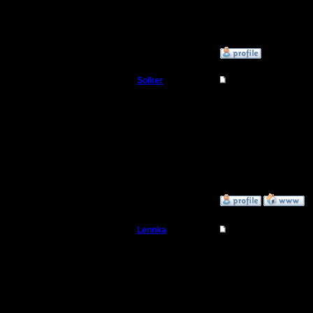
медведев
:)
»
11.3.08 20:56
Solker
Re: Турнир 2 на 2
Полубог
Мдя.. пзд
Как они м
Регистрация:
22.2.06
понимаю.
Сообщений: 395
Откуда:
»
11.3.08 22:04
Lennka
Re: Турнир 2 на 2
Командир
нда..спс.
Ну рипле
Регистрация:
9.12.07
поймешь 
Сообщений: 46
Откуда: Питер