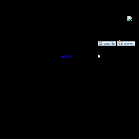
На главно
просто н
Регистрация:
10.5.06
забыл
Сообщений: 2471
Откуда:
сейчас о
»
11.3.08 19:49
enderr
Re: Турнир 2 на 2
Командир
еще можн
панельку
Регистрация:
12.3.06
последне
Сообщений: 40
Откуда: Moscow
центру
ну и коне
объявить