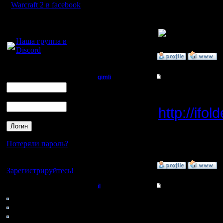
особенно
Warcraft 2 в facebook
1-е место:
Для голосового
общения:
Наша группа в
Discord
»
11.3.08 00:45
Логин
Ник
gimli
Re: Турнир 2 на 2
Мастер
WarVideo
Пароль
http://ifo
Регистрация:
13.6.05
1 игры не
Сообщений: 477
Откуда: Moscow
запись.
Потеряли пароль?
Нет своего аккаунта?
»
11.3.08 01:09
Зарегистрируйтесь!
il
Re: Турнир 2 на 2
Кто на сайте
63: Гости
Добрый Админ
Большое 
0: Пользователи
4121: Пользователи с
пока посм
Регистрация: