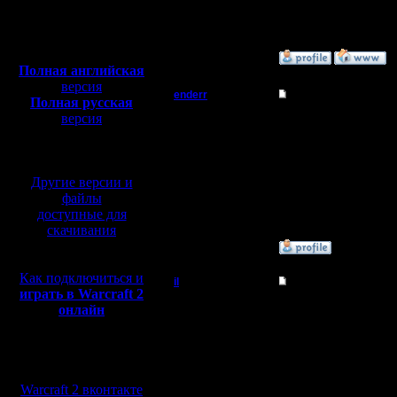
Откуда: Moscow
Полная версия, ~
450
Мб
с музыкой и видео:
»
11.3.08 00:38
Полная английская
версия
enderr
Re: Турнир 2 на 2
Полная русская
версия
Командир
гимли, т
перевод от war2.ru на
базе перевода от СПК
Регистрация:
12.3.06
Другие версии и
Сообщений: 40
Откуда: Moscow
файлы
доступные для
скачивания
»
11.3.08 00:41
Как подключиться и
il
Re: Турнир 2 на 2
играть в Warcraft 2
Добрый Админ
онлайн
... ну да
что забыл
Регистрация:
Мы в социальных
10.5.06
... Поздр
Сообщений: 2471
сетях:
Откуда:
Warcraft 2 вконтакте