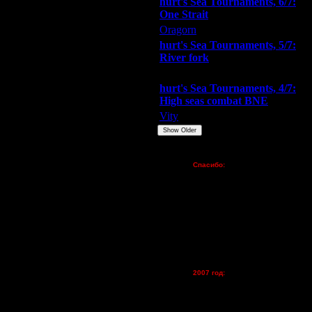
hurt's Sea Tournaments, 6/7:
One Strait
Oragorn
ARMilitar
Extasey
hurt's Sea Tournaments, 5/7:
River fork
Extasey
ARMilitar
Doooda
hurt's Sea Tournaments, 4/7:
High seas combat BNE
Vity
ARMilitar
None
Show Older
Пожертвования
Спасибо:
FX - $80 (домен)
Zelya - (турниры)
lesnik
Dar - (турниры)
Kagan - (турниры)
ше всех участников.
vova1 - (хостинг)
tolsty - (хостинг)
Oragorn - (хостинг)
2007 год:
Spbwar - $400
Jade -$100
MasterKsa - $60