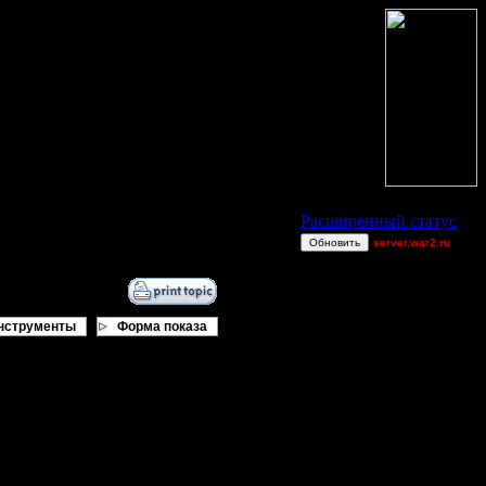
Статус Battle.Net
Расширенный статус
Обновить
server.war2.ru
2v2 GoW@Go0dzs~
Jordan4385
derber
нструменты
Форма показа
Blandest
Gourmet
Equinox
дер. попробуй
van[z]
BlueFlare[AS]
pos
ring62