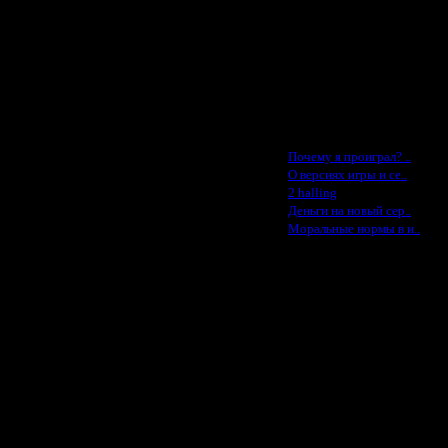
Lisak -$52
Cocka - $50
Konstkl - $50
Ldir - $50
Gadzila - $20
Feature -$10
Последние статьи
·
Почему я проиграл? ..
·
О версиях игры и се..
·
2 halling
·
Деньги на новый сер..
·
Моральные нормы в и..