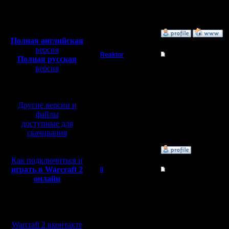
Откуда: Moscow
Полная версия, ~
450
Мб
с музыкой и видео:
»
7.4.08 14:10
Полная английская
версия
Reaktor
Re: Турнир 2 на 2
Полная русская
версия
Пехотинец
Скачал репки с турни
перевод от war2.ru на
"Player Gimli set netwo
базе перевода от СПК
Регистрация:
[ Редактировано Reaktor
1.5.07
Другие версии и
Сообщений: 27
Откуда:
файлы
Chelyabinsk
доступные для
скачивания
»
6.4.08 19:34
Как подключиться и
играть в Warcraft 2
il
Re: Турнир 2 на 2
онлайн
Добрый Админ
Записи я выкладывал н
И Гимли на 11-й стран
А больше пока никто н
Мы в социальных
Регистрация:
10.5.06
сетях:
Сообщений: 2471
Warcraft 2 вконтакте
Откуда: