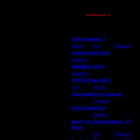
_I_Undine
~Tora~
backup.war2.ru
Остальные игроки
Победители турниров
Chop Kombat 7
Droid
Vity
Oragorn
Grand Final 2024
fuckluck
Extasey
ARMilitar
Qualifiers 2024
fuckluck
ARMilitar
Extasey
NWTR-Tour-2025
Vity
Nik5et
ARMilitar
Tournament for axecup
ARMilitar
Oragorn
Extasey
Chop Kombat 6
hurt
Ragner
Extasey
hurt's Sea Tournaments, 7/7:
Final
Extasey
Vity
Oragorn