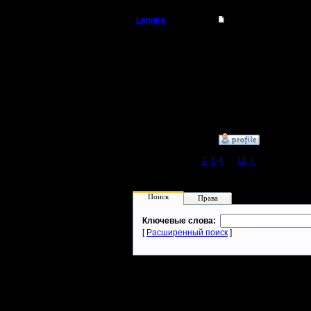
Lennka
Re: Турнир 2 на 2
Командир
нда..спс.
Ну риплеи посмотри..м
Регистрация:
Наверно мы выйграли по
9.12.07
Сообщений: 46
Откуда: Питер
»
11.3.08 23:17
Page 1 of 12
[1]
2
3
4
...
12
»
Поиск
Права
Ключевые слова:
[
Расширенный поиск
]