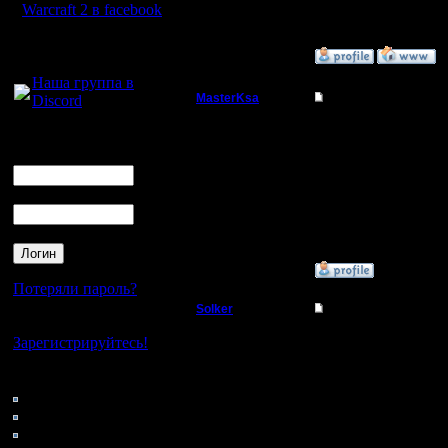
Warcraft 2 в facebook
Для голосового
»
12.3.08 21:08
общения:
Наша группа в
MasterKsa
Re: Турнир 2 на 2
Discord
Мастер
А где записи игр?
Логин
Ник
Регистрация:
7.3.05
Пароль
Сообщений: 177
Откуда:
»
12.3.08 20:02
Потеряли пароль?
Solker
Re: Турнир 2 на 2
Нет своего аккаунта?
Полубог
Расплакался прям.
Зарегистрируйтесь!
Кто на сайте
Регистрация:
58: Гости
22.2.06
Сообщений: 395
0: Пользователи
Откуда:
4121: Пользователи с