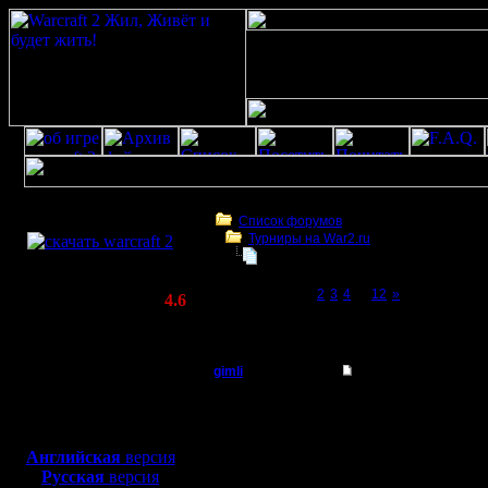
Скачать игру
бесплатно
Список форумов
Турниры на War2.ru
WarCraft 2 COMBAT
Турнир 2 на 2
(Warcraft II BNE 2.02+)
Page 1 of 12
[1]
2
3
4
...
12
»
Актуальная версия:
4.6
(февраль 2020)
Турнир 2 на 2
Совместимо с
Windows
gimli
Re: Турнир 2 на 2
XP/Vista/7/8/10
Мастер
2 варианта, или запуск
Боевой релиз, ~
40 Мб
для игры по сети:
Регистрация:
Английская
версия
13.6.05
Русская
версия
Сообщений: 477