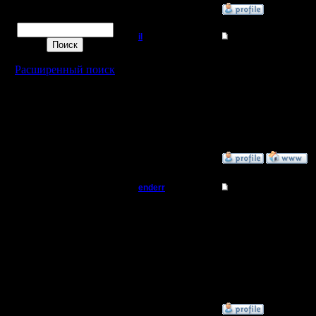
»
11.3.08 23:32
Поиск
il
Re: Турнир 2 на 2
Добрый Админ
Ну команда ender spb 
Только вот я что-то со
Расширенный поиск
Надо бы реванш потом 
Регистрация:
10.5.06
Сообщений: 2471
Откуда:
»
11.3.08 23:25
enderr
Re: Турнир 2 на 2
Командир
Да ладно вам, Ленка и
2 Солкер - ты играй ч
Регистрация:
12.3.06
Сообщений: 40
Откуда: Moscow
»
11.3.08 23:18