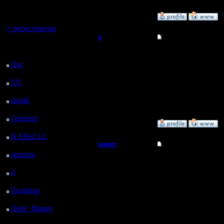
регистрацией
»
12.3.08 02:21
Вы гость здесь.
+ регистрация
il
Re: Турнир 2 на 2
Последний
Добрый Админ
Да не, я ж не спорю. 
посетитель:
Хорошо сыграли, чест
Dar
: 24 Дней 5 ч. 6 м.
Ленка молодец - натр
назад
Регистрация:
ну а гимли вообще лу
10.5.06
FX
: 96 Дней 12 ч. 38
Сообщений: 2471
м. назад
Откуда:
lesnik
: 129 Дней 14 ч.
56 м. назад
Oragorn
: 137 Дней 15
»
12.3.08 00:04
ч. 5 м. назад
KABuLLL
: 165 Дней
14 ч. 14 м. назад
enderr
Re: Турнир 2 на 2
starspro
: 190 Дней 1 ч.
Командир
да блин
48 м. назад
дайте ребятам порадов
il
: 261 Дней 11 ч. 53
а Гимли хоть и выпенд
м. назад
Регистрация:
уже и отмазки пошли) в
12.3.06
Радибор
: 285 Дней 7
Сообщений: 40
ч. 40 м. назад
Откуда: Moscow
Dark_Master
: 296
Дней 9 ч. 57 м. назад