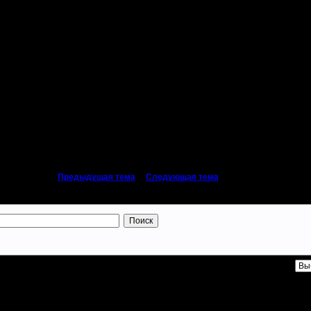
б поймешь :)
тому, что все нервничали из-за канала, тупили, а у ила был стресс :)))
«
Предыдущая тема
|
Следующая тема
»