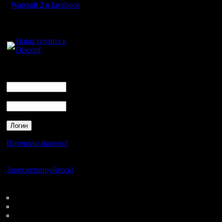
пригодитс
Warcraft 2 в facebook
2. Кнопка
Для голосового
общения:
турнира 
Наша группа в
Discord
где требуе
выдающая
Логин
Ник
захода в 
Пароль
3. Честн
случайну
случайны
Потеряли пароль?
задаваем
Нет своего аккаунта?
дополни
Зарегистрируйтесь!
параметр
Кто на сайте
76: Гости
например
0: Пользователи
4121: Пользователи с
map defau