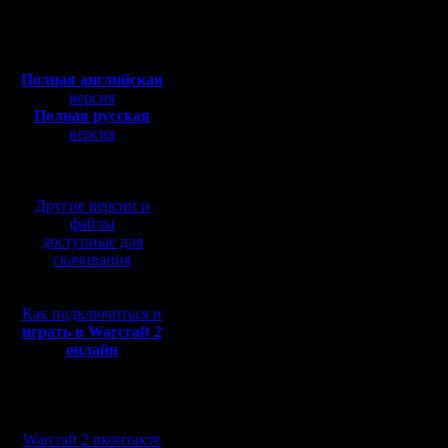
Откуда:
хотелок :)
Полная версия, ~
450
Мб
1. Интер
с музыкой и видео:
Полная английская
вычёркив
версия
Полная русская
авториза
версия
перевод от war2.ru на
пользоват
базе перевода от СПК
упростит
Другие версии и
из очень
файлы
доступные для
карт.
скачивания
Сами карт
Как подключиться и
картинкам
играть в Warcraft 2
онлайн
возможны
Чего нет,
Мы в социальных
Может эт
сетях:
Warcraft 2 вконтакте