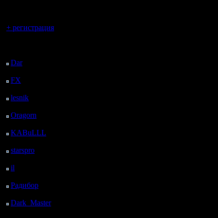
регистрацией
на gow cl
Вы гость здесь.
+ регистрация
Не такие
Последний
посетитель:
- как мин
Dar
: 25 Дней 23 ч. 55
м. назад
подразум
FX
: 98 Дней 7 ч. 27
м. назад
участнико
lesnik
: 131 Дней 9 ч.
работу с
44 м. назад
Oragorn
: 139 Дней 9
даже авт
ч. 54 м. назад
KABuLLL
: 167 Дней
вытекаю
9 ч. 3 м. назад
starspro
: 191 Дней 20
- честная
ч. 37 м. назад
il
: 263 Дней 6 ч. 42 м.
просто о
назад
Радибор
: 287 Дней 2
данные п
ч. 29 м. назад
должна от
Dark_Master
: 298
Дней 4 ч. 45 м. назад