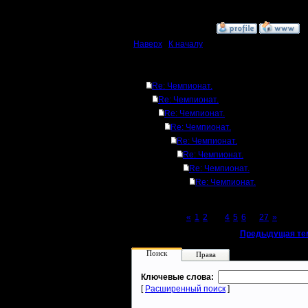
на сайте..
»
8.2.17 19:25
Наверх
|
К началу
Ответов
Re: Чемпионат.
Re: Чемпионат.
Re: Чемпионат.
Re: Чемпионат.
Re: Чемпионат.
Re: Чемпионат.
Re: Чемпионат.
Re: Чемпионат.
Page 3 of 27
«
1
2
[3]
4
5
6
...
27
»
«
Предыдущая те
Поиск
Права
Ключевые слова:
[
Расширенный поиск
]