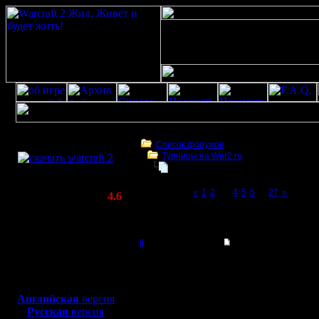
Скачать игру
бесплатно
Список форумов
Турниры на War2.ru
WarCraft 2 COMBAT
Чемпионат. Текущие результаты.
(Warcraft II BNE 2.02+)
Page 3 of 27
«
1
2
[3]
4
5
6
...
27
»
Актуальная версия:
4.6
(февраль 2020)
Чемпионат. Текущие результаты.
Совместимо с
Windows
il
Re: Чемпионат.
XP/Vista/7/8/10
Добрый Админ
Цитата:
Боевой релиз, ~
40 Мб
для игры по сети:
Регистрация:
Английская
версия
10.5.06
Русская
версия
Застолбл
Сообщений: 2471