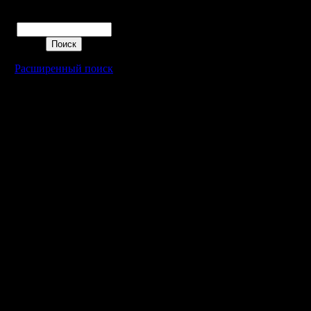
данные в
Поиск
этого над
нибудь со
Расширенный поиск
надо про
цикл эти
- надо п
хранения 
возможн
ресурсов
В общем,
потребуе
часов. И 
этот же 