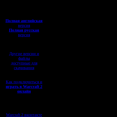
Откуда:
нашу кар
Полная версия, ~
450
Мб
Везде-то
с музыкой и видео:
Полная английская
подвох, 
версия
Полная русская
неуважен
версия
перевод от war2.ru на
А жаль... 
базе перевода от СПК
Надо как-
Другие версии и
файлы
доступные для
В то врем
скачивания
написано
Как подключиться и
на сервер
играть в Warcraft 2
онлайн
и я знать
появится 
Мы в социальных
пока ты е
сетях:
Warcraft 2 вконтакте