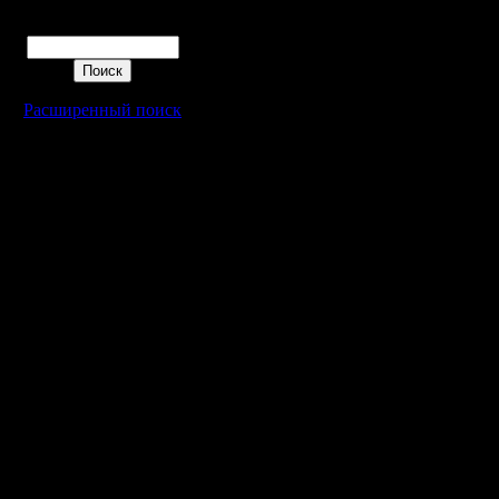
Поиск
Расширенный поиск
Warcraft 2 - скачать бесплатно русскую версию, warcraft 2 серве
- Генерация