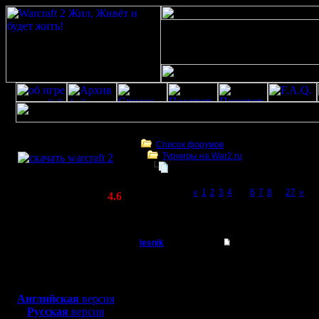
Скачать игру
бесплатно
Список форумов
Турниры на War2.ru
WarCraft 2 COMBAT
Чемпионат. Текущие результаты.
(Warcraft II BNE 2.02+)
Page 5 of 27
«
1
2
3
4
[5]
6
7
8
...
27
»
Актуальная версия:
4.6
(февраль 2020)
Чемпионат. Текущие результаты.
Совместимо с
Windows
lesnik
Re: Чемпионат.
XP/Vista/7/8/10
Полубог
Цитата:
Боевой релиз, ~
40 Мб
для игры по сети:
Регистрация:
Английская
версия
4.12.16
Русская
версия
ты так и 
Сообщений: 448