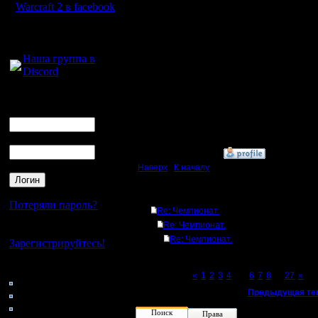
Warcraft 2 в facebook
Под "осо
Для голосового
общения:
поразуме
Наша группа в
Discord
исключите
нестанда
Логин
Ник
запредел
Пароль
»
4.5.17 11:12
Наверх
|
К началу
Ответов
Потеряли пароль?
Re: Чемпионат.
Re: Чемпионат.
Нет своего аккаунта?
Re: Чемпионат.
Зарегистрируйтесь!
Кто на сайте
Page 5 of 27
«
1
2
3
4
[5]
6
7
8
...
27
»
169: Гости
«
Предыдущая те
0: Пользователи
4121: Пользователи с
Поиск
Права