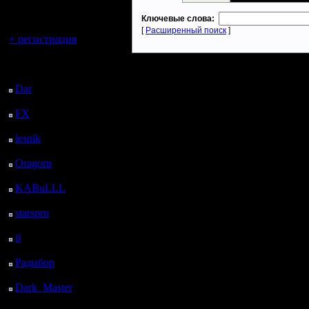
регистрацией
Ключевые слова:
Вы гость здесь.
[
Расширенный поиск
]
+ регистрация
Последний
посетитель:
Dar
: 24 Дней 23 ч. 32
м. назад
FX
: 97 Дней 7 ч. 4 м.
назад
lesnik
: 130 Дней 9 ч.
22 м. назад
Oragorn
: 138 Дней 9
ч. 31 м. назад
KABuLLL
: 166 Дней
8 ч. 40 м. назад
starspro
: 190 Дней 20
ч. 14 м. назад
il
: 262 Дней 6 ч. 20 м.
назад
Радибор
: 286 Дней 2
ч. 7 м. назад
Dark_Master
: 297
Дней 4 ч. 23 м. назад