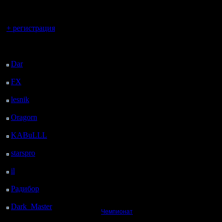
регистрацией
Вы гость здесь.
+ регистрация
Последний
посетитель:
Dar
: 24 Дней 20 ч. 18
м. назад
FX
: 97 Дней 3 ч. 50
м. назад
lesnik
: 130 Дней 6 ч. 8
м. назад
Oragorn
: 138 Дней 6
ч. 17 м. назад
KABuLLL
: 166 Дней
5 ч. 26 м. назад
starspro
: 190 Дней 17
ч. назад
il
: 262 Дней 3 ч. 5 м.
назад
Радибор
: 285 Дней 22
ч. 52 м. назад
Dark_Master
: 297
Чемпионат
Дней 1 ч. 8 м. назад