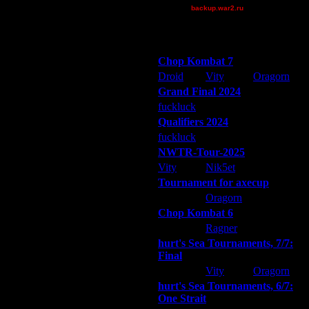
backup.war2.ru
Остальные игроки
таким образом, чтобы карты
Победители турниров
Chop Kombat 7
Droid
Vity
Oragorn
Grand Final 2024
fuckluck
Extasey
ARMilitar
Qualifiers 2024
fuckluck
ARMilitar
Extasey
Дата
NWTR-Tour-2025
10.5.17 11:36
Vity
Nik5et
ARMilitar
10.5.17 14:17
Tournament for axecup
10.5.17 14:37
ARMilitar
Oragorn
Extasey
10.5.17 14:38
Chop Kombat 6
10.5.17 14:54
10.5.17 15:57
hurt
Ragner
Extasey
11.5.17 15:57
hurt's Sea Tournaments, 7/7:
11.5.17 16:07
Final
12.5.17 08:45
Extasey
Vity
Oragorn
12.5.17 23:49
hurt's Sea Tournaments, 6/7:
12.5.17 23:59
One Strait