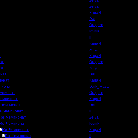
Zelya
Zelya
KagaN
Dar
Oragorn
lesnik
il
KagaN
Zelya
т
KagaN
ат
Oragorn
ат
Zelya
онат
Dar
ионат
KagaN
пионат
Dark_Master
емпионат
Oragorn
Чемпионат
KagaN
 Чемпионат
Dar
e: Чемпионат
il
Re: Чемпионат
Zelya
Re: Чемпионат
lesnik
Re: Чемпионат
KagaN
Re: Чемпионат
il