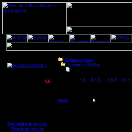
Скачать игру
бесплатно
Список форумов
Турниры на War2.ru
WarCraft 2 COMBAT
Чемпионат. Текущие результаты.
(Warcraft II BNE 2.02+)
Page 6 of 27
«
1
...
3
4
5
[6]
7
8
9
...
27
»
Актуальная версия:
4.6
(февраль 2020)
Чемпионат. Текущие результаты.
Совместимо с
Windows
lesnik
Re: Чемпионат. Анк
XP/Vista/7/8/10
Полубог
Цитата:
Боевой релиз, ~
40 Мб
запишите меня
для игры по сети:
Регистрация:
Сделано.
Английская
версия
4.12.16
Русская
версия
Сообщений: 448
В связи с этим, объя