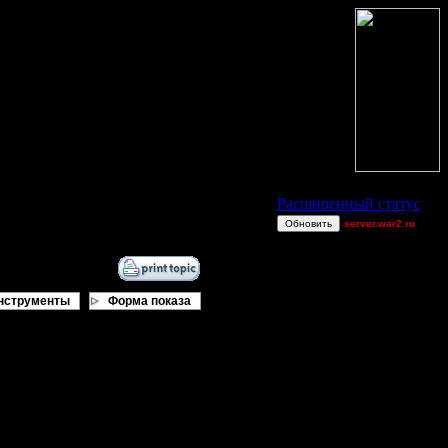
Статус Battle.Net
Расширенный статус
Обновить
server.war2.ru
go
Becks
Остальные игроки
нструменты
Форма показа
AA.GreenGoblin
Jitter
Jordan4385
riky
Sandman00
Theboy
tyrus
игроков, умеющих держать в руках