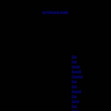
, что участникам надо скачать
актуальный архив
с картами и распаковать его 
amp
ожет избежать ненужных вопросов в будущем.
Автор
Dar
Dar
lesnik
KagaN
Oragorn
Dar
Dar
KagaN
Dar
Zelya
Dar