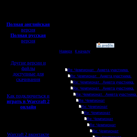
Откуда:
мышь :)
Полная версия, ~
450
Мб
Так же ещё раз отмечу
с музыкой и видео:
находились в
Полная английская
War2Combat\Maps\ch
версия
Полная русская
Не ленитесь. Это пом
версия
»
6.5.17 16:15
перевод от war2.ru на
базе перевода от СПК
Наверх
|
К началу
Другие версии и
Ответов
файлы
Re: Чемпионат. Анкета участника.
доступные для
Re: Чемпионат. Анкета участника.
скачивания
Re: Чемпионат. Анкета участника.
Re: Чемпионат. Анкета участника.
Re: Чемпионат. Анкета участника.
Как подключиться и
Re: Чемпионат
играть в Warcraft 2
онлайн
Re: Чемпионат
Re: Чемпионат
Re: Чемпионат
Мы в социальных
Re: Чемпионат
сетях:
Re: Чемпионат
Warcraft 2 вконтакте