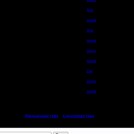
Zelya
Rus
lesnik
Rus
lesnik
Zelya
lesnik
Dar
Zelya
lesnik
«
Предыдущая тема
|
Следующая тема
»