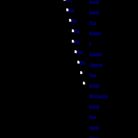
lesnik
Re:
lesnik
Re:
Rus
Re:
KagaN
Re:
il
Re:
Zubator
Re:
Oragorn
Rus
lesnik
Mr.Chucha
lesnik
Rus
lesnik