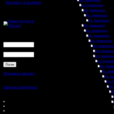
Re: Чемпионат
Warcraft 2 в facebook
Re: Чемпионат
Re: Чемпионат
Для голосового
Re: Чемпионат
общения:
Наша группа в
Re: Чемпионат
Discord
Re: Чемпионат
Re: Чемпионат
Логин
Re: Чемпионат
Ник
Re: Чемпионат
Re: Чемпиона
Пароль
Re: Чемпион
Re: Чемпион
Re: Чемпи
Re: Чемп
Re: Чем
Потеряли пароль?
Re: Ч
Re: 
Нет своего аккаунта?
Зарегистрируйтесь!
Re:
R
Кто на сайте
119: Гости
0: Пользователи
4121: Пользователи с