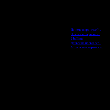
Konstkl - $50
8.6.17 15:32
Ldir - $50
8.6.17 16:01
Gadzila - $20
8.6.17 16:10
Feature -$10
8.6.17 18:29
9.6.17 22:05
Последние статьи
10.6.17 02:24
·
Почему я проиграл? ..
10.6.17 10:15
·
О версиях игры и се..
11.6.17 18:44
·
2 halling
·
12.6.17 12:55
Деньги на новый сер..
·
Моральные нормы в и..
12.6.17 13:44
12.6.17 14:00
12.6.17 14:27
14.6.17 12:07
14.6.17 22:01
15.6.17 00:21
19.6.17 11:32
19.6.17 23:15
20.6.17 14:09
1.7.17 05:59
1.7.17 06:32
2.7.17 12:57