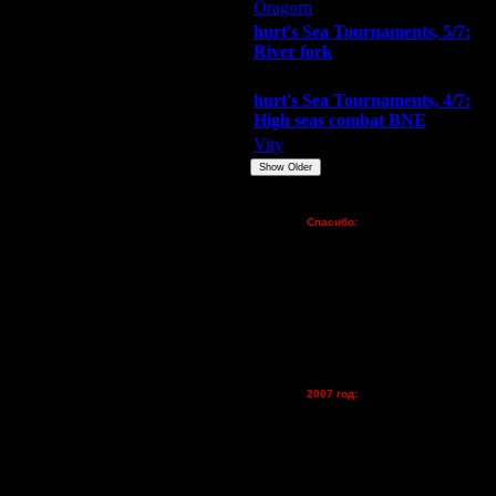
13.5.17 00:01
Oragorn
ARMilitar
Extasey
13.5.17 00:05
hurt's Sea Tournaments, 5/7:
13.5.17 17:59
River fork
13.5.17 21:24
Extasey
ARMilitar
Doooda
13.5.17 21:32
hurt's Sea Tournaments, 4/7:
14.5.17 22:04
High seas combat BNE
15.5.17 12:25
Vity
ARMilitar
None
1.6.17 04:27
Show Older
1.6.17 15:29
1.6.17 17:09
Пожертвования
1.6.17 17:38
Спасибо:
FX - $80 (домен)
1.6.17 17:39
Zelya - (турниры)
1.6.17 22:03
lesnik
5.6.17 03:15
Dar - (турниры)
5.6.17 08:43
Kagan - (турниры)
5.6.17 11:11
vova1 - (хостинг)
6.6.17 03:48
tolsty - (хостинг)
Oragorn - (хостинг)
7.6.17 13:01
2007 год:
7.6.17 14:36
Spbwar - $400
7.6.17 14:47
Jade -$100
7.6.17 16:46
MasterKsa - $60
8.6.17 09:47
Lisak -$52
Cocka - $50
8.6.17 10:04