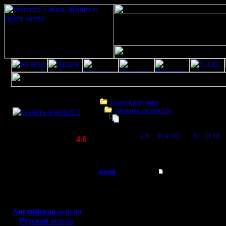
Скачать игру
бесплатно
Список форумов
Турниры на War2.ru
WarCraft 2 COMBAT
Чемпионат. Текущие результаты.
(Warcraft II BNE 2.02+)
Page 11 of 27
«
1
...
8
9
10
[11]
12
13
14
..
Актуальная версия:
4.6
(февраль 2020)
Чемпионат. Текущие результаты.
Совместимо с
Windows
lesnik
Re: Чемпионат
XP/Vista/7/8/10
Полубог
Итоги пер
Боевой релиз, ~
40 Мб
для игры по сети:
Регистрация:
Английская
версия
4.12.16
Русская
версия
Заработа
Сообщений: 448