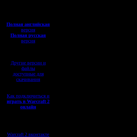
Откуда:
1. Перех
Полная версия, ~
450
Мб
MasterKS
с музыкой и видео:
Полная английская
Dark_Mas
версия
Полная русская
Mistral: 
версия
перевод от war2.ru на
базе перевода от СПК
2. "Автом
Другие версии и
Dark_Mas
файлы
доступные для
Oragorn: 
скачивания
AdamSW и
Как подключиться и
на NWTR 
играть в Warcraft 2
онлайн
было бы 
Мы в социальных
3. Так и 
сетях:
Warcraft 2 вконтакте