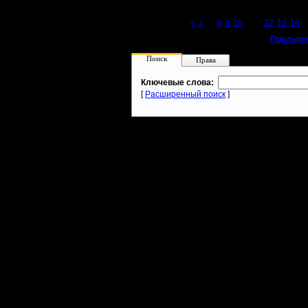
Page 11 of 27
«
1
...
8
9
10
[11]
12
13
14
..
«
Предыду
Поиск
Права
Ключевые слова:
[
Расширенный поиск
]
Warcraft 2 - скачать бесплатно русскую версию, warcraft 2 серве
- Генерация