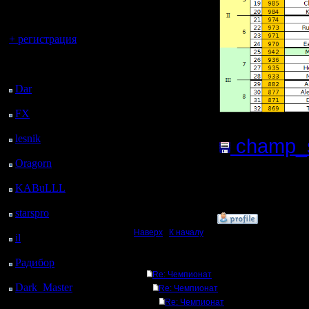
регистрацией
Вы гость здесь.
+ регистрация
Последний
посетитель:
Dar
: 25 Дней 16 ч. 36
м. назад
FX
: 98 Дней 8 м.
назад
lesnik
: 131 Дней 2 ч.
champ_se
26 м. назад
Oragorn
: 139 Дней 2
(Размер 
ч. 35 м. назад
Нажатий:
KABuLLL
: 167 Дней
1 ч. 44 м. назад
starspro
: 191 Дней 13
»
1.7.17 05:59
ч. 18 м. назад
Наверх
|
К началу
il
: 262 Дней 23 ч. 23
м. назад
Ответов
Радибор
: 286 Дней 19
ч. 10 м. назад
Re: Чемпионат
Dark_Master
: 297
Re: Чемпионат
Дней 21 ч. 27 м. назад
Re: Чемпионат