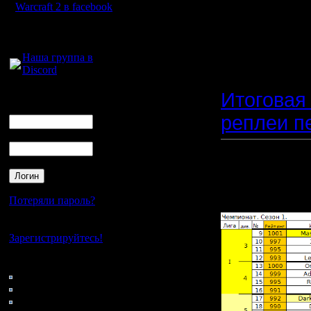
столь пр
Warcraft 2 в facebook
Leo5050 -
Для голосового
общения:
Наша группа в
Discord
Итоговая 
Логин
Ник
реплеи пе
Пароль
Прикреп
файл:
Потеряли пароль?
Нет своего аккаунта?
Зарегистрируйтесь!
Кто на сайте
159: Гости
0: Пользователи
4121: Пользователи с