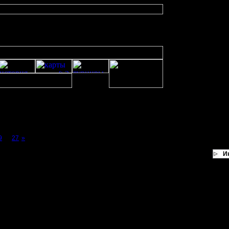
9
...
27
»
И
ко