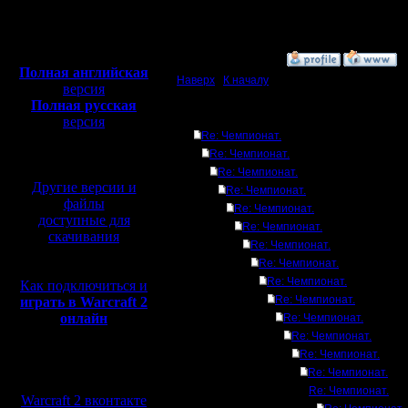
Откуда:
Полная версия, ~
450
Мб
с музыкой и видео:
»
18.7.17 01:23
Полная английская
Наверх
|
К началу
версия
Полная русская
Ответов
версия
Re: Чемпионат.
перевод от war2.ru на
базе перевода от СПК
Re: Чемпионат.
Re: Чемпионат.
Другие версии и
Re: Чемпионат.
файлы
Re: Чемпионат.
доступные для
Re: Чемпионат.
скачивания
Re: Чемпионат.
Re: Чемпионат.
Re: Чемпионат.
Как подключиться и
Re: Чемпионат.
играть в Warcraft 2
онлайн
Re: Чемпионат.
Re: Чемпионат.
Re: Чемпионат.
Мы в социальных
Re: Чемпионат.
сетях:
Re: Чемпионат.
Warcraft 2 вконтакте