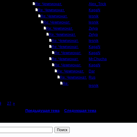
Re: Чемпионат.
Alex_Trick
Re: Чемпионат.
KagaN
Re: Чемпионат.
lesnik
Re: Чемпионат.
lesnik
Re: Чемпионат.
Zelya
Re: Чемпионат.
Zelya
Re: Чемпионат.
lesnik
Re: Чемпионат.
KagaN
Re: Чемпионат.
KagaN
Re: Чемпионат.
Mr.Chucha
Re: Чемпионат.
KagaN
Re: Чемпионат.
Dar
Re: Чемпионат.
Rus
Re:
lesnik
9
...
27
»
«
Предыдущая тема
|
Следующая тема
»