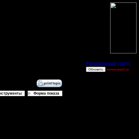
Статус Battle.Net
Расширенный статус
Обновить
server.war2.ru
a
allanlai
TWN-cancel
нструменты
Форма показа
gow
Bubb1e
Raiden~
boogiemaster
TheOne
Остальные игроки
AA.GreenGoblin