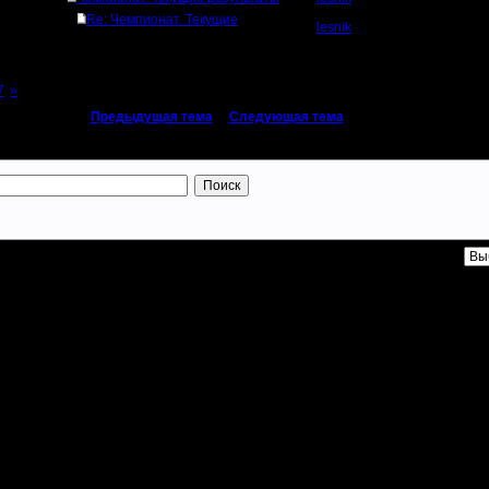
Re: Чемпионат. Текущие
lesnik
7
»
«
Предыдущая тема
|
Следующая тема
»