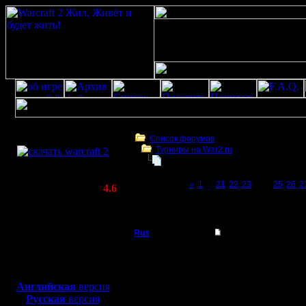
Скачать игру
бесплатно
Список форумов
Турниры на War2.ru
WarCraft 2 COMBAT
Чемпионат. Текущие результаты.
(Warcraft II BNE 2.02+)
Page 24 of 27
«
1
...
21
22
23
[24]
25
26
2
Актуальная версия:
4.6
(февраль 2020)
Чемпионат. Текущие результаты.
Совместимо с
Windows
Rus
Re: Чемпионат. Тек
XP/Vista/7/8/10
Полубог
Спасибо , Лесник.
Боевой релиз, ~
40 Мб
Когда будет новая таб
для игры по сети:
Регистрация:
Английская
версия
3.12.16
Русская
версия
Сообщений: 314