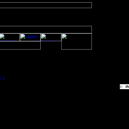
7
»
И
ущие результаты
лица и стартует 5й сезон? Есть ли новые игроки и кто исключен из чемпионата