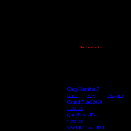
AA.GreenGoblin
Jordan4385
Pangster2015
riky
Shotgun
XuRnT[z]
[TD]Wargasm
Дата
backup.war2.ru
26.1.18 11:19
prince
26.1.18 17:51
mavric
29.1.18 20:19
ironman1927
29.1.18 20:40
Остальные игроки
29.1.18 21:12
29.1.18 21:55
Победители турниров
30.1.18 03:06
Chop Kombat 7
31.1.18 15:20
Droid
Vity
Oragorn
31.1.18 19:21
Grand Final 2024
1.2.18 14:09
fuckluck
Extasey
ARMilitar
1.2.18 16:18
Qualifiers 2024
1.2.18 16:54
fuckluck
ARMilitar
Extasey
1.2.18 17:58
1.2.18 18:01
NWTR-Tour-2025