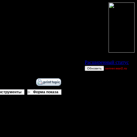
Статус Battle.Net
Расширенный статус
Обновить
server.war2.ru
gow funny ef
CantSpeak
funny1
нструменты
Форма показа
1vs1 GOW
ADrapper2
Lake Of Doom V2
Coop
 из за неучастия
XDaVsterX
FaT~PiG
Остальные игроки