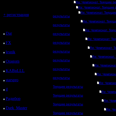
регистрацией
Re: Чемпионат. Текущие р
Re: Чемпионат. Текущие 
Вы гость здесь.
Re: Чемпионат. Текущи
+ регистрация
результаты
Re: Чемпионат. Текущ
Последний
результаты
посетитель:
Re: Чемпионат. Тек
Dar
: 24 Дней 10 ч. 33
результаты
м. назад
Re: Чемпионат. Те
FX
: 96 Дней 18 ч. 5
результаты
м. назад
Re: Чемпионат. 
lesnik
: 129 Дней 20 ч.
результаты
23 м. назад
Re: Чемпионат.
результаты
Oragorn
: 137 Дней 20
ч. 32 м. назад
Re: Чемпионат
результаты
KABuLLL
: 165 Дней
Re: Чемпион
19 ч. 41 м. назад
результаты
starspro
: 190 Дней 7 ч.
Re: Чемпио
15 м. назад
Текущие результаты
il
: 261 Дней 17 ч. 20
Re: Чемп
м. назад
Текущие результаты
Радибор
: 285 Дней 13
Re: Чем
ч. 7 м. назад
Текущие результаты
Dark_Master
: 296
Re: Че
Дней 15 ч. 23 м. назад
Текущие результаты