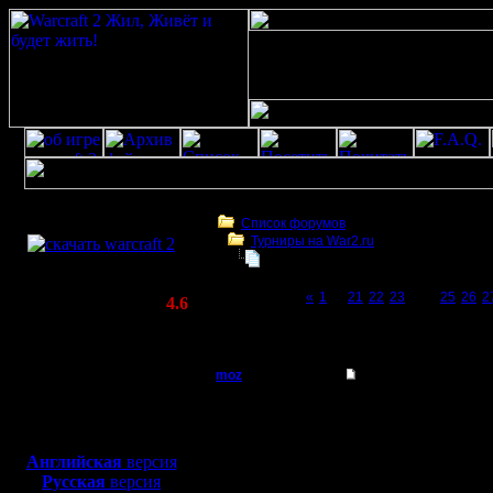
Скачать игру
бесплатно
Список форумов
Турниры на War2.ru
WarCraft 2 COMBAT
Чемпионат. Текущие результаты.
(Warcraft II BNE 2.02+)
Page 24 of 27
«
1
...
21
22
23
[24]
25
26
2
Актуальная версия:
4.6
(февраль 2020)
Чемпионат. Текущие результаты.
Совместимо с
Windows
moz
Re: Чемпионат. Тек
XP/Vista/7/8/10
Пехотинец
moz 3:0 
Боевой релиз, ~
40 Мб
для игры по сети:
ways, Go
Регистрация:
Английская
версия
2.8.10
Русская
версия
Сообщений: 29