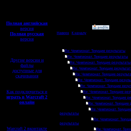
Откуда:
Московская
Полная версия, ~
450
область
Мб
с музыкой и видео:
Полная английская
»
1.2.18 17:58
версия
Наверх
|
К началу
Полная русская
версия
перевод от war2.ru на
Ответов
базе перевода от СПК
Re: Чемпионат. Текущие результаты
Re: Чемпионат. Текущие результаты
Другие версии и
Re: Чемпионат. Текущие результаты
файлы
Re: Чемпионат. Текущие результа
доступные для
Re: Чемпионат. Текущие результ
скачивания
Re: Чемпионат. Текущие резул
Re: Чемпионат. Текущие резу
Как подключиться и
Re: Чемпионат. Текущие рез
играть в Warcraft 2
Re: Чемпионат. Текущие р
онлайн
Re: Чемпионат. Текущие 
Re: Чемпионат. Текущи
результаты
Мы в социальных
Re: Чемпионат. Текущ
сетях:
результаты
Warcraft 2 вконтакте
Re: Чемпионат. Тек