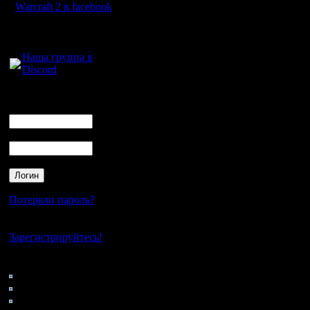
даже
вес
Warcraft 2 в facebook
можно от
Для голосового
общения:
один вече
Наша группа в
Discord
Но готов
появиться
Логин
Ник
назначен
Пароль
Если нет 
Потеряли пароль?
Нет своего аккаунта?
Можно пр
Зарегистрируйтесь!
тех, кто 
Кто на сайте
177: Гости
условно
0: Пользователи
4121: Пользователи с
каждую с