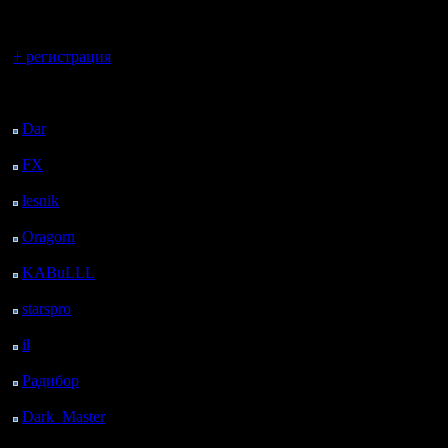
регистрацией
ещё как-т
Вы гость здесь.
и провод
+ регистрация
чемпиона
Последний
посетитель:
сезонным
Dar
: 26 Дней 11 ч. 23
м. назад
день, уже
FX
: 98 Дней 18 ч. 55
м. назад
lesnik
: 131 Дней 21 ч.
Было бы 
12 м. назад
Oragorn
: 139 Дней 21
"каждую с
ч. 22 м. назад
KABuLLL
: 167 Дней
наберётс
20 ч. 31 м. назад
starspro
: 192 Дней 8 ч.
народа?
5 м. назад
il
: 263 Дней 18 ч. 10
м. назад
Радибор
: 287 Дней 13
ч. 57 м. назад
Dark_Master
: 298
Дней 16 ч. 13 м. назад