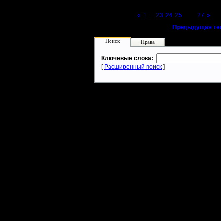
Page 26 of 27
«
1
...
23
24
25
[26]
27
»
«
Предыдущая те
Поиск
Права
Ключевые слова:
[
Расширенный поиск
]
Warcraft 2 - скачать бесплатно русскую версию, warcraft 2 серве
- Генерация