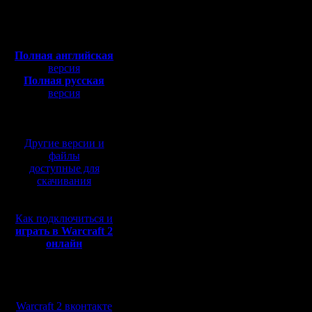
Откуда:
Полная версия, ~
450
Мб
2) получ
с музыкой и видео:
Полная английская
массу тех
версия
Полная русская
бегать, ч
версия
перевод от war2.ru на
очевидно
базе перевода от СПК
Или полн
Другие версии и
техлоссов
файлы
доступные для
регламен
скачивания
Как подключиться и
играть в Warcraft 2
онлайн
Просто д
Учитывая
Мы в социальных
на игры,
сетях:
Warcraft 2 вконтакте