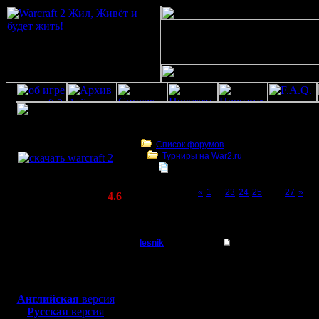
Скачать игру
бесплатно
Список форумов
Турниры на War2.ru
WarCraft 2 COMBAT
Чемпионат. Текущие результаты.
(Warcraft II BNE 2.02+)
Page 26 of 27
«
1
...
23
24
25
[26]
27
»
Актуальная версия:
4.6
(февраль 2020)
Чемпионат. Текущие результаты.
Совместимо с
Windows
lesnik
Re: Чемпионат. Тек
XP/Vista/7/8/10
Полубог
Теория хо
Боевой релиз, ~
40 Мб
для игры по сети:
1) устака
Регистрация:
Английская
версия
4.12.16
Русская
версия
черкания
Сообщений: 448