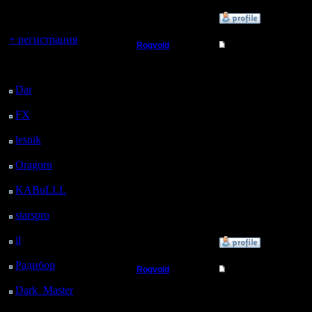
регистрацией
»
7.2.17 14:18
Вы гость здесь.
+ регистрация
Rogvold
Re: Чемпионат.
Последний
Военный Вождь
Цитата:
посетитель:
Ух ты, у нас кажется 
Dar
: 27 Дней 12 ч. 4
Регистрация:
м. назад
15.1.06
Не-не-не! Чур меня, чу
FX
: 99 Дней 19 ч. 35
Сообщений: 238
Цитата:
Откуда: rus, msk
м. назад
Также, под проект с у
lesnik
: 132 Дней 21 ч.
53 м. назад
Хостинг на Линухе ско
Oragorn
: 140 Дней 22
Цитата:
ч. 3 м. назад
Кстати, у меня была мы
KABuLLL
: 168 Дней
время, а скрипт выдер
21 ч. 12 м. назад
"сегодня играют:" il - п
starspro
: 193 Дней 8 ч.
А потом пойдут взаимны
46 м. назад
il
: 264 Дней 18 ч. 51
»
7.2.17 14:36
м. назад
Радибор
: 288 Дней 14
Rogvold
Re: Чемпионат.
ч. 38 м. назад
Военный Вождь
Dark_Master
: 299
Цитата:
Дней 16 ч. 54 м. назад
Score - кол-во очков н