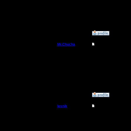
Регистрация:
15.1.06
Спасибо за столь высо
Сообщений: 238
Я бы поучаствовал, н
Откуда: rus, msk
В случае чего, отпишу
»
7.2.17 16:00
Mr.Chucha
Re: Чемпионат.
Командир
Я участвую тоже
Регистрация:
3.12.16
Сообщений: 32
Откуда:
»
7.2.17 16:48
lesnik
Re: Чемпионат.
Полубог
Цитата:
Цитата:
Регистрация: