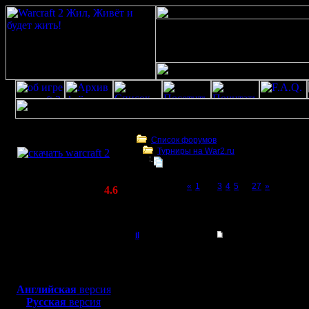
Скачать игру
бесплатно
Список форумов
Турниры на War2.ru
WarCraft 2 COMBAT
Чемпионат. Текущие результаты.
(Warcraft II BNE 2.02+)
Page 2 of 27
«
1
[2]
3
4
5
...
27
»
Актуальная версия:
4.6
(февраль 2020)
Чемпионат. Текущие результаты.
Совместимо с
Windows
il
Re: Чемпионат.
XP/Vista/7/8/10
Добрый Админ
Цитата:
Боевой релиз, ~
40 Мб
Да. вполне возможно.
для игры по сети:
Регистрация:
Может, начну в скором
Английская
версия
10.5.06
Ух ты, у нас кажется 
Русская
версия
Сообщений: 2471
Я со своей стороны гот