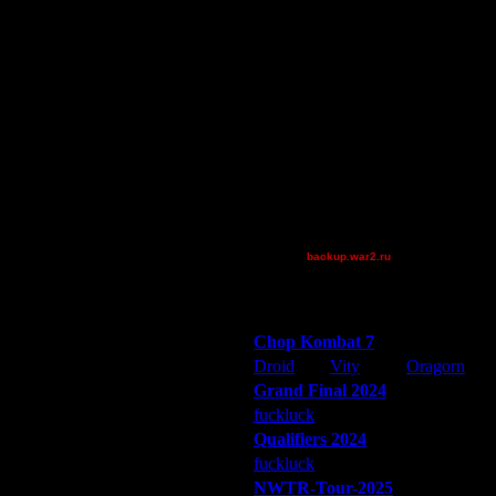
DDAGGER
отов играть, дни недели/месяца,
Остальные игроки
азу видишь в уголке, к примеру,
00STEVE
DGF~LilDude
Jordan4385
Pangster2015
QuilKs
я...
Smegma
а.
ивать при игре против меня):
Theboy
[TD]Wargasm
backup.war2.ru
Остальные игроки
обенно те кто "не читатель".
аждый шаг. Кто в чьем дивизионе,
Победители турниров
бы карты задавать/менять,
Chop Kombat 7
Droid
Vity
Oragorn
Grand Final 2024
fuckluck
Extasey
ARMilitar
Qualifiers 2024
fuckluck
ARMilitar
Extasey
NWTR-Tour-2025