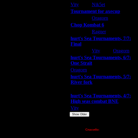
я найдут )) Главный приз поход в
Vity
Nik5et
ARMilitar
 игроки из списка смогут найти
Tournament for axecup
ARMilitar
Oragorn
Extasey
Chop Kombat 6
hurt
Ragner
Extasey
hurt's Sea Tournaments, 7/7:
Final
Extasey
Vity
Oragorn
hurt's Sea Tournaments, 6/7:
One Strait
Oragorn
ARMilitar
Extasey
hurt's Sea Tournaments, 5/7:
по взрослому.
River fork
Extasey
ARMilitar
Doooda
е что мне отправляют на маил и
hurt's Sea Tournaments, 4/7:
High seas combat BNE
Vity
ARMilitar
None
Show Older
е что мне отправляют на маил и
Пожертвования
Спасибо:
FX - $80 (домен)