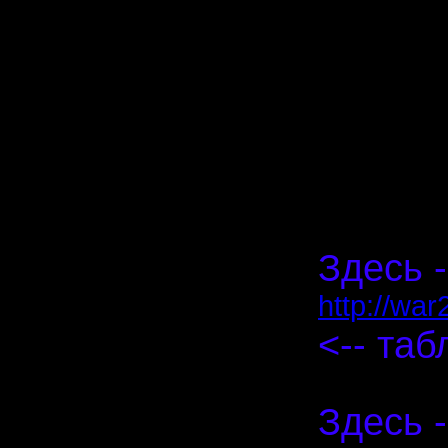
Ещё раз 
реплеи -
Если обл
отписыва
И ещё раз
Здесь -
http://wa
<-- таб
Здесь -