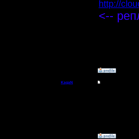
http://clo
<-- реп
[ Редакти
»
10.5.17 14:37
KagaN
Re: Чемпионат. Анк
Полубог
Реплеи б
Регистрация:
2.11.16
Сообщений: 564
Откуда:
»
10.5.17 14:38