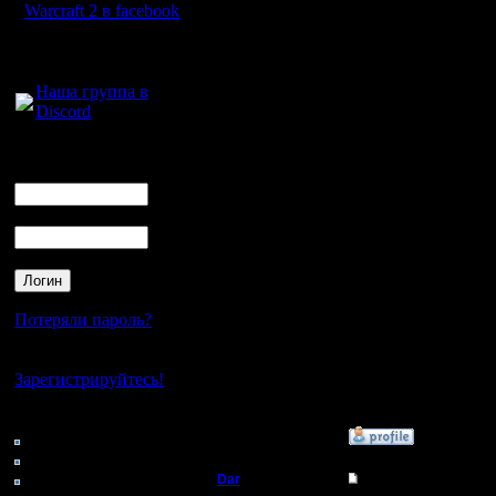
Warcraft 2 в facebook
Для голосового
общения:
Наша группа в
Так же ещ
Discord
надо ска
Логин
картами и
Ник
образом,
Пароль
War2Com
Потеряли пароль?
Не ленит
Нет своего аккаунта?
Зарегистрируйтесь!
ненужных
Кто на сайте
»
6.5.17 16:15
90: Гости
0: Пользователи
4121: Пользователи с
Dar
Re: Чемпионат. Анк