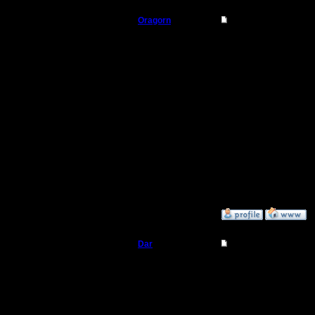
Oragorn
Re: Чемпионат. Анк
Полубог
Ну блин.
Почему н
Регистрация:
14.10.13
Сообщений: 914
Откуда: Санкт-
Петербург
P.S. я то
облаком и
[ Редакти
»
10.5.17 14:54
Dar
Re: Чемпионат
Полубог
Реплеи вс
У меня в
Регистрация:
21.7.16
Сообщений: 449