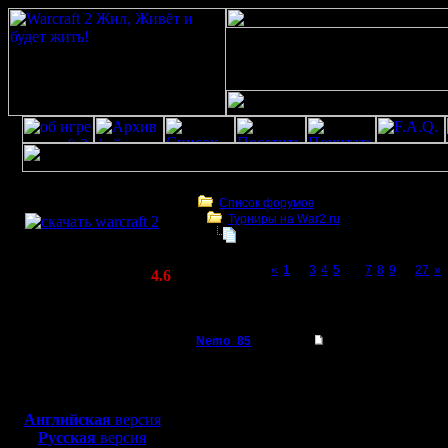
Скачать игру
бесплатно
Список форумов
Турниры на War2.ru
WarCraft 2 COMBAT
Чемпионат. Текущие результаты.
(Warcraft II BNE 2.02+)
Page 6 of 27
«
1
...
3
4
5
[6]
7
8
9
...
27
»
Актуальная версия:
4.6
(февраль 2020)
Чемпионат. Текущие результаты.
Совместимо с
Windows
Nemo_85
Re: Чемпионат. Анк
XP/Vista/7/8/10
Пехотинец
запишите
Боевой релиз, ~
40 Мб
для игры по сети:
Регистрация:
Английская
версия
26.12.16
Русская
версия
Сообщений: 15