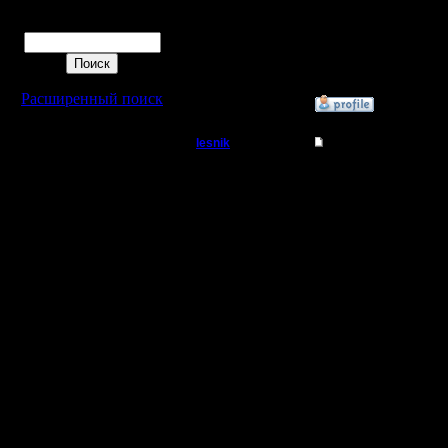
Поиск
2 игра Фр
3 игра Н
Расширенный поиск
»
10.5.17 14:17
lesnik
Re: Чемпионат. Анк
Полубог
Метеоры..
отыграть
Регистрация:
4.12.16
Сообщений: 448
Откуда:
Благодарн
резину, к
но "выгов
реплеев :