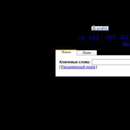
2.11.16
Сообщений: 564
Откуда:
»
11.5.17 16:07
Page 6 of 27
«
1
...
3
4
5
[6]
7
8
9
...
27
»
«
Пре
Поиск
Права
Ключевые слова:
[
Расширенный поиск
]
Warcraft 2 - скачать бесплатно русскую версию, warcraft 2 серве
- Генерация