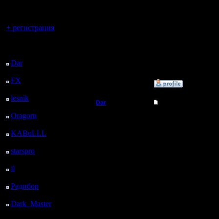
регистрацией
Полубог
Матчи ме
Вы гость здесь.
закончил
+ регистрация
Регистрация:
21.7.16
Сообщений: 449
Последний
Откуда:
посетитель:
Махачкала
Dar
: 26 Дней 16 ч. 29
м. назад
FX
: 99 Дней 1 м.
»
10.5.17 11:36
назад
lesnik
: 132 Дней 2 ч.
Dar
Re: Чемпионат. Анк
19 м. назад
Oragorn
: 140 Дней 2
Полубог
Матчи с 
ч. 28 м. назад
KABuLLL
: 168 Дней
1 игра НТ
Регистрация:
1 ч. 37 м. назад
21.7.16
2 игра ГО
starspro
: 192 Дней 13
Сообщений: 449
Откуда:
ч. 11 м. назад
Махачкала
3 игра Д
il
: 263 Дней 23 ч. 17
м. назад
Радибор
: 287 Дней 19
ч. 4 м. назад
Матчи с 
Dark_Master
: 298
Дней 21 ч. 20 м. назад
1 игра Ди