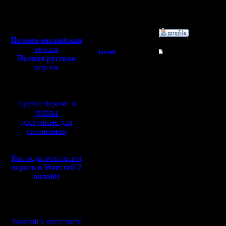
Откуда:
Полная версия, ~
450
Мб
с музыкой и видео:
»
6.5.17 11:02
Полная английская
версия
lesnik
Re: Чемпионат. Анк
Полная русская
Полубог
версия
Цитата:
перевод от war2.ru на
базе перевода от СПК
Регистрация:
4.12.16
запишите
Другие версии и
Сообщений: 448
Откуда:
файлы
Сделано.
доступные для
скачивания
В связи с
Как подключиться и
играть в Warcraft 2
дополнит
онлайн
поучаство
игроков,
Мы в социальных
сетях:
:)
Warcraft 2 вконтакте