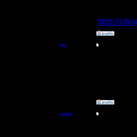
Вечером 
Откуда:
Махачкала
http://clo
»
10.5.17 15:57
Dar
Re: Чемпионат
Полубог
Бои с Ес
1 его кар
Регистрация:
21.7.16
2 моя ка
Сообщений: 449
Откуда:
Махачкала
»
11.5.17 15:57
KagaN
Re: Чемпионат
Полубог
Теперь по
фаворит)
Регистрация: