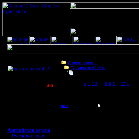
Скачать игру
бесплатно
Список форумов
Турниры на War2.ru
WarCraft 2 COMBAT
Чемпионат. Текущие результаты.
(Warcraft II BNE 2.02+)
Page 4 of 27
«
1
2
3
[4]
5
6
7
...
27
»
Актуальная версия:
4.6
(февраль 2020)
Чемпионат. Текущие результаты.
Совместимо с
Windows
moz
Re: Чемпионат. Тек
XP/Vista/7/8/10
Пехотинец
moz 3:0 
Боевой релиз, ~
40 Мб
для игры по сети:
Gow TE
Регистрация:
Английская
версия
2.8.10
Русская
версия
Сообщений: 29