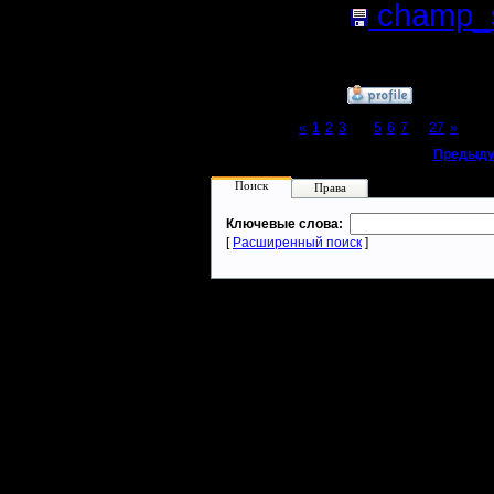
champ_s
файла:
5
»
25.1.18 21:30
Page 4 of 27
«
1
2
3
[4]
5
6
7
...
27
»
«
Предыду
Поиск
Права
Ключевые слова:
[
Расширенный поиск
]
Warcraft 2 - скачать бесплатно русскую версию, warcraft 2 серве
- Генерация