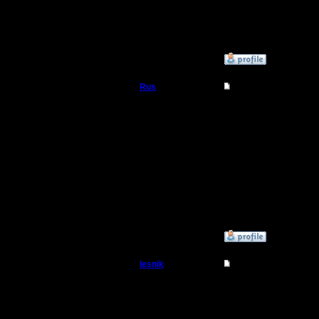
игроков
Откуда:
Махачкала
»
26.1.18 11:19
Rus
Re: Чемпионат. Тек
Полубог
Спасибо ,
Когда буд
Регистрация:
3.12.16
стартует 
Сообщений: 314
Откуда:
Московская
игроки и 
область
чемпиона
»
26.1.18 00:47
lesnik
Re: Чемпионат. Тек
Полубог
Итоги чет
Регистрация: