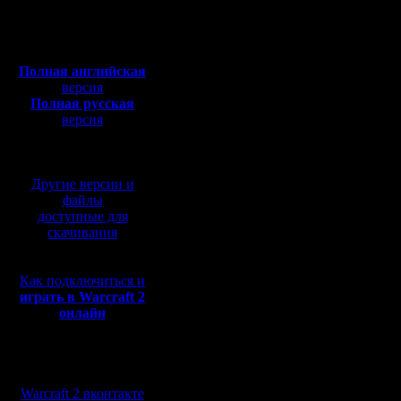
Откуда:
в первой 
Полная версия, ~
450
Мб
8,армий 
с музыкой и видео:
Полная английская
сзади, но
версия
Полная русская
быструю 
версия
перевод от war2.ru на
и додавил
базе перевода от СПК
увидел зе
Другие версии и
не было -
файлы
доступные для
напряжно:
скачивания
сначала 
Как подключиться и
барак с к
играть в Warcraft 2
онлайн
штук ката
сапов и о
Мы в социальных
15 раньш
сетях:
Warcraft 2 вконтакте