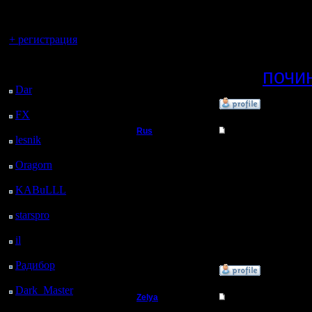
регистрацией
"модных" 
Вы гость здесь.
+ регистрация
Перекача
Последний
>>>
почи
посетитель:
Dar
: 28 Дней 13 ч. 50
м. назад
»
30.1.18 03:06
FX
: 100 Дней 21 ч. 22
м. назад
Rus
Re: Чемпионат. Тек
lesnik
: 133 Дней 23 ч.
Полубог
40 м. назад
9й дивизи
Oragorn
: 141 Дней 23
пр...
ч. 49 м. назад
Регистрация:
KABuLLL
: 169 Дней
3.12.16
Сообщений: 314
22 ч. 58 м. назад
Откуда:
starspro
: 194 Дней 10
Московская
ч. 32 м. назад
область
il
: 265 Дней 20 ч. 37
м. назад
Радибор
: 289 Дней 16
»
29.1.18 21:55
ч. 24 м. назад
Dark_Master
: 300
Zelya
Re: Чемпионат. Тек
Дней 18 ч. 41 м. назад