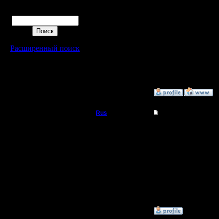
Владыка
Цитата:
Поиск
Регистрация:
11.2.07
Добавил F
Сообщений: 191
Откуда:
Расширенный поиск
Не видно
»
29.1.18 21:12
Rus
Re: Чемпионат. Тек
Полубог
Я-12 раз 
Регистрация:
3.12.16
Сообщений: 314
Откуда:
Московская
область
»
29.1.18 20:40