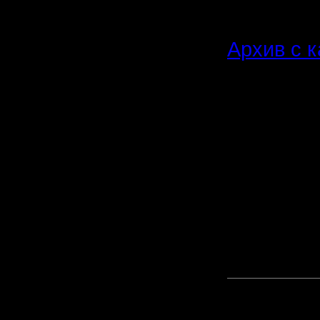
Архив с 
Таблица,
(окончат
позже):
[ Редакти
01:56 ]
Прикреп
файл: