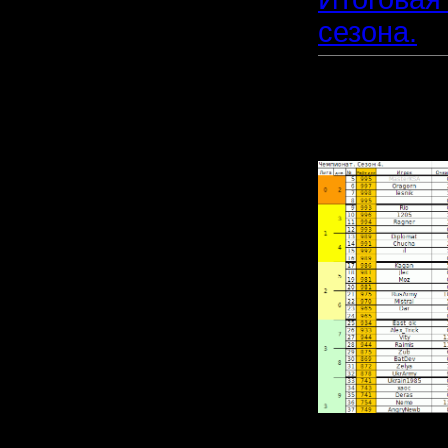
сезона.
Прикреп
файл: