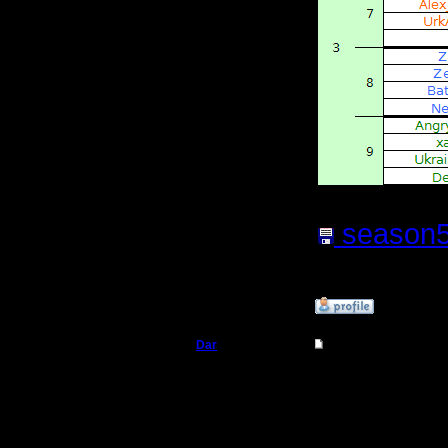
season5s
файла:
8
»
26.1.18 17:51
Dar
Re: Чемпионат. Тек
Полубог
Да, именн
но выстр
Регистрация:
21.7.16
Сообщений: 449