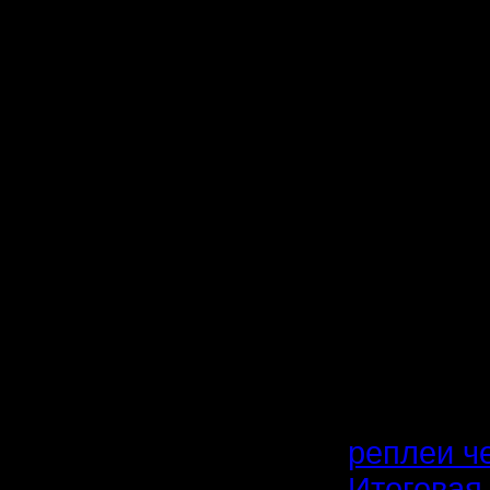
13.2 Ang
12.9 Vity
12.6 Zub
12.3 120
12.3 Rag
12.0 Rus
10.7 Alex
10.7 xao
10.3 Bat
------------
реплеи че
Итоговая