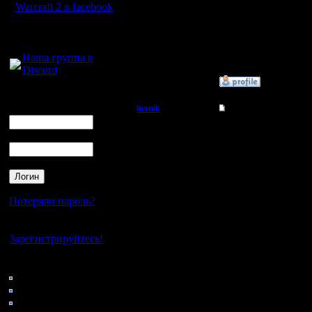
и ограми
Warcraft 2 в facebook
было дел
Для голосового
общения:
за игры.
Наша группа в
Discord
»
31.1.18 15:20
Логин
Ник
lesnik
Re: Чемпионат. Тек
Полубог
Цитата:
Пароль
Регистрация:
4.12.16
Я-12 раз 
Сообщений: 448
Откуда:
Давай 13-
Потеряли пароль?
Это на с
Нет своего аккаунта?
Зарегистрируйтесь!
Кто на сайте
Всем кто 
102: Гости
0: Пользователи
моя ошиб
4121: Пользователи с