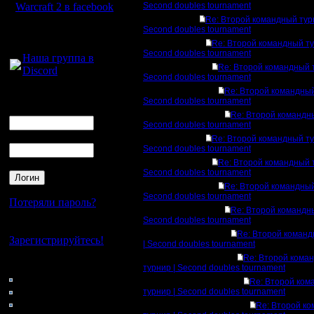
Warcraft 2 в facebook
Second doubles tournament
Re: Второй командный тур
Second doubles tournament
Для голосового
общения:
Re: Второй командный ту
Second doubles tournament
Наша группа в
Re: Второй командный т
Discord
Second doubles tournament
Re: Второй командный
Логин
Second doubles tournament
Ник
Re: Второй командны
Second doubles tournament
Пароль
Re: Второй командный ту
Second doubles tournament
Re: Второй командный т
Second doubles tournament
Re: Второй командный
Second doubles tournament
Потеряли пароль?
Re: Второй командны
Second doubles tournament
Нет своего аккаунта?
Re: Второй команд
Зарегистрируйтесь!
| Second doubles tournament
Re: Второй кома
Кто на сайте
турнир | Second doubles tournament
180: Гости
Re: Второй ком
0: Пользователи
турнир | Second doubles tournament
4121: Пользователи с
Re: Второй к