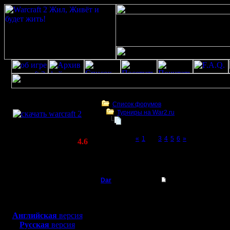
Скачать игру
бесплатно
Список форумов
Турниры на War2.ru
WarCraft 2 COMBAT
Doubles tournament "DAR CRAFT II"
(Warcraft II BNE 2.02+)
Page 2 of 6
«
1
[2]
3
4
5
6
»
Актуальная версия:
4.6
(февраль 2020)
Doubles tournament "DAR CRAFT II", 23 и
Совместимо с
21:00 по Москве!
Windows
XP/Vista/7/8/10
Dar
Re: Второй командны
Полубог
Чуча турнир в пятницу
Боевой релиз, ~
40 Мб
для игры по сети:
Английская
версия
Регистрация:
Русская
версия
21.7.16