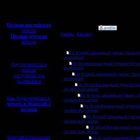
Сообщений: 449
Откуда:
Полная версия, ~
450
Махачкала
Мб
с музыкой и видео:
Полная английская
»
20.6.17 23:34
версия
Наверх
|
К началу
Полная русская
версия
перевод от war2.ru на
Ответов
базе перевода от СПК
Re: Второй командный турнир | Second
tournament
Другие версии и
Re: Второй командный турнир | Secon
tournament
файлы
Re: Второй командный турнир | Sec
доступные для
tournament
скачивания
Re: Второй командный турнир | Se
doubles tournament
Re: Второй командный турнир | 
Как подключиться и
doubles tournament
играть в Warcraft 2
Re: Второй командный турнир |
онлайн
doubles tournament
Re: Второй командный турнир
doubles tournament
Мы в социальных
Re: Второй командный турни
сетях:
doubles tournament
Warcraft 2 вконтакте
Re: Второй командный тур