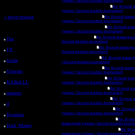
регистрацией
турнир | Second doubles tournament
Re: Второй 
турнир | Second doubles tournament
Вы гость здесь.
+ регистрация
Re: Второй кома
турнир | Second doubles tournament
Re: Второй ком
Последний
турнир | Second doubles tournament
посетитель:
Re: Второй командный
Dar
: 25 Дней 6 ч. 11
Second doubles tournament
м. назад
Re: Второй командны
FX
: 97 Дней 13 ч. 43
Second doubles tournament
м. назад
Re: Второй команд
lesnik
: 130 Дней 16 ч.
| Second doubles tournament
1 м. назад
Re: Второй кома
Oragorn
: 138 Дней 16
турнир | Second doubles tournament
ч. 10 м. назад
Re: Второй ком
KABuLLL
: 166 Дней
турнир | Second doubles tournament
15 ч. 19 м. назад
Re: Второй к
starspro
: 191 Дней 2 ч.
турнир | Second doubles tournament
53 м. назад
Re: Второй 
турнир | Second doubles tournament
il
: 262 Дней 12 ч. 59
м. назад
Re: Второ
турнир | Second doubles tournament
Радибор
: 286 Дней 8
Re: Втор
ч. 46 м. назад
командный турнир | Second doubles tourn
Dark_Master
: 297
Re: Вто
Дней 11 ч. 2 м. назад
командный турнир | Second doubles tourn