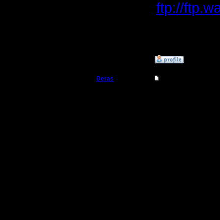
ftp://ftp.
конкретн
TBLpad
»
2.4.20 10:11
Deras
Re: WarCraft II и ка
Захватчик
Цитата:
Регистрация:
13.8.16
конкретн
Сообщений: 79
Откуда: Киев
TBLpad
Если бы 
не было. 
loading f