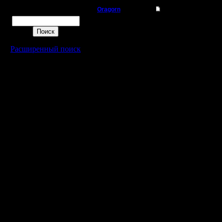
Oragorn
Re: WarCraft II и ка
Поиск
Полубог
Привет D
Цитата:
Регистрация:
Расширенный поиск
14.10.13
Сообщений: 914
Откуда: Санкт-
Петербург
как созд
использу
Полагаю, 
можно в 
1. Можно
ниже зам
в mpq-фа