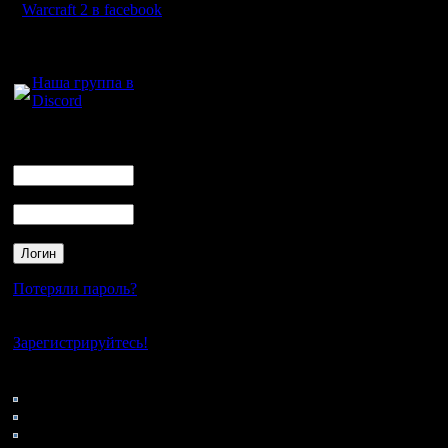
зовется) 
Warcraft 2 в facebook
восторга 
Для голосового
общения:
портрети
Наша группа в
Discord
victory c
кампанию
Логин
Ник
полностью
Пароль
делать, к
варика н
хочется ч
Потеряли пароль?
а не так
Нет своего аккаунта?
Так же у 
Зарегистрируйтесь!
соображе
Кто на сайте
94: Гости
перечисл
0: Пользователи
4121: Пользователи с
же юнито