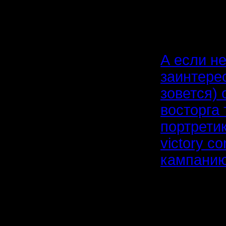
реализов
момент.
А если н
заинтерес
зовется) 
восторга 
портрети
victory c
кампанию
Спасибо,
Цитата: