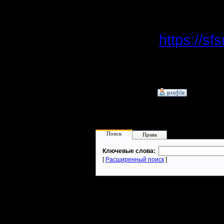
вот ещё 
https://s
мб Visual
подобное
»
4.4.20 09:48
Поиск
Права
Ключевые слова:
[
Расширенный поиск
]