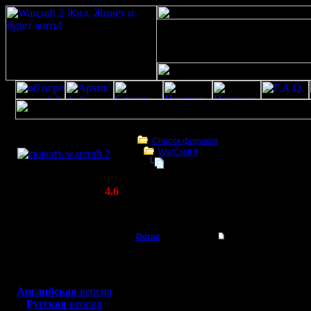
Скачать игру
бесплатно
Список форумов
WarCraft II
WarCraft 2 COMBAT
WarCraft II и кампании в нем
(Warcraft II BNE 2.02+)
Актуальная версия:
4.6
(февраль 2020)
WarCraft II и кампании в нем
Совместимо с
Windows
Deras
WarCraft II и кампан
XP/Vista/7/8/10
Захватчик
Всем доб
Боевой релиз, ~
40 Мб
для игры по сети:
задаюсь 
Регистрация:
Английская
версия
13.8.16
Русская
версия
кампанию
Сообщений: 79