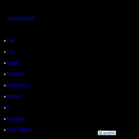
регистрацией
mpq edito
Вы гость здесь.
нем само
+ регистрация
юнитов н
Последний
посетитель:
что нужн
Dar
: 26 Дней 8 ч. 12
м. назад
именами,
FX
: 98 Дней 15 ч. 44
м. назад
потом вс
lesnik
: 131 Дней 18 ч.
.Так что 
2 м. назад
Oragorn
: 139 Дней 18
какой-ни
ч. 11 м. назад
KABuLLL
: 167 Дней
Вообщем, 
17 ч. 20 м. назад
starspro
: 192 Дней 4 ч.
объемный
54 м. назад
il
: 263 Дней 15 ч.
повезет, 
назад
Радибор
: 287 Дней 10
помогут, к
ч. 47 м. назад
Dark_Master
: 298
»
31.3.20 06:28
Дней 13 ч. 3 м. назад