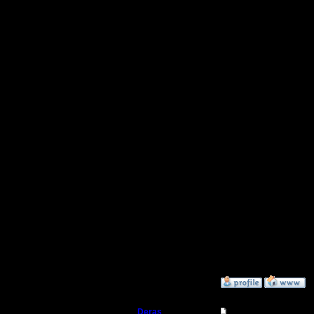
Идей мног
не знаю.
Это неве
будешь де
Цитата:
Может даж
кампании 
Можем по
мы сейчас
»
31.3.20 18:25
Deras
Re: WarCraft II и ка