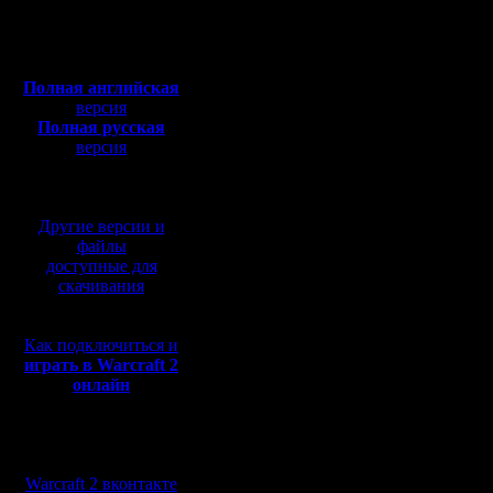
Откуда: Киев
различных
Полная версия, ~
450
Мб
интересн
с музыкой и видео:
Полная английская
1. Можно 
версия
Полная русская
юниты в 
версия
перевод от war2.ru на
2. Довол
базе перевода от СПК
все же, к
Другие версии и
бы привес
файлы
доступные для
3. Можно
скачивания
для опре
Как подключиться и
красного 
играть в Warcraft 2
онлайн
защиты с
А если н
Мы в социальных
заинтерес
сетях:
Warcraft 2 вконтакте