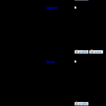
Oragorn
Re: WarCraft II и ка
Полубог
Deras, не
гайдик. Б
Регистрация:
14.10.13
Сообщений: 914
Откуда: Санкт-
Петербург
»
1.4.20 17:31
Deras
Re: WarCraft II и ка
Захватчик
Хорошо, б
разбереш
Регистрация:
13.8.16
Сообщений: 79
Откуда: Киев
[ Редакти
»
2.4.20 04:30