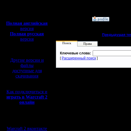
Откуда:
Полная версия, ~
450
Мб
с музыкой и видео:
»
7.7.22 20:16
Полная английская
версия
Полная русская
«
Предыдущая те
версия
Поиск
перевод от war2.ru на
Права
базе перевода от СПК
Ключевые слова:
[
Расширенный поиск
]
Другие версии и
файлы
доступные для
скачивания
Как подключиться и
играть в Warcraft 2
онлайн
Мы в социальных
сетях:
Warcraft 2 вконтакте