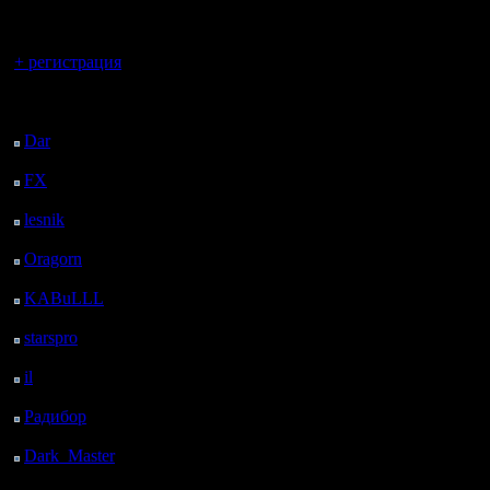
регистрацией
Вы гость здесь.
+ регистрация
Последний
посетитель:
Dar
: 27 Дней 20 ч. 6
м. назад
FX
: 100 Дней 3 ч. 38
м. назад
lesnik
: 133 Дней 5 ч.
55 м. назад
Oragorn
: 141 Дней 6
ч. 5 м. назад
KABuLLL
: 169 Дней
5 ч. 14 м. назад
starspro
: 193 Дней 16
ч. 48 м. назад
il
: 265 Дней 2 ч. 53 м.
назад
Радибор
: 288 Дней 22
ч. 40 м. назад
Dark_Master
: 300
Дней 56 м. назад