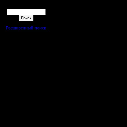
Поиск
Расширенный поиск
Warcraft 2 - скачать бесплатно русскую версию, warcraft 2 серве
- Генерация