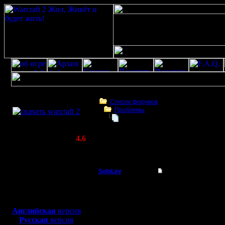
Скачать игру
бесплатно
Список форумов
Проблемы
WarCraft 2 COMBAT
Фризы при игре по IPX
(Warcraft II BNE 2.02+)
Актуальная версия:
4.6
(февраль 2020)
Фризы при игре по IPX
Совместимо с
Windows
SoloLev
Фризы при игре по I
XP/Vista/7/8/10
Пехотинец
Добрый день!
Боевой релиз, ~
40 Мб
Решил тут поиграть по
для игры по сети:
Регистрация:
через определенные п
Английская
версия
16.12.15
сообщение об ожидании
Русская
версия
Сообщений: 11
фризы?