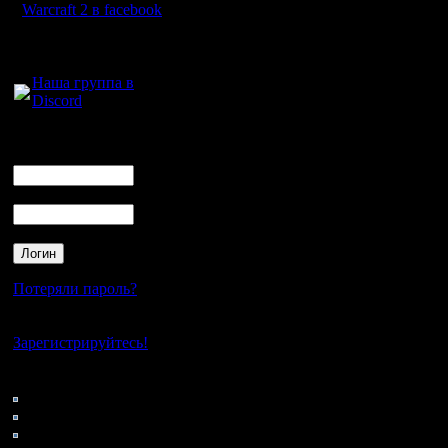
Warcraft 2 в facebook
Для голосового
общения:
Наша группа в
Discord
Логин
Ник
Пароль
Потеряли пароль?
Нет своего аккаунта?
Зарегистрируйтесь!
Кто на сайте
65: Гости
0: Пользователи
4121: Пользователи с