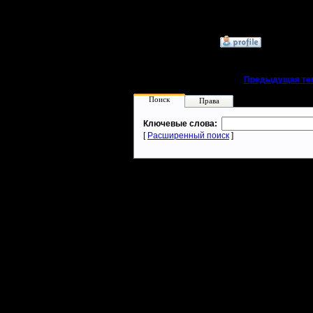
I'll mantai
»
7.11.24 07:10
«
Предыдущая те
Поиск
Права
Ключевые слова:
[
Расширенный поиск
]
Warcraft 2 - скачать бесплатно русскую версию, warcraft 2 серве
- Генерация