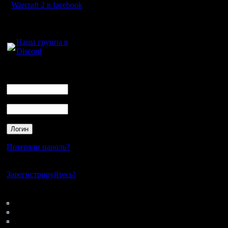
Warcraft 2
Warcraft 2 в facebook
вышедшей
Для голосового
общения:
года.
Наша группа в
Discord
Обновлен
включает 
Логин
Ник
Warcraft 
Пароль
также эл
иллюстра
альфе-ве
Потеряли пароль?
наблюдат
Нет своего аккаунта?
неофициа
Зарегистрируйтесь!
BlizzTrack
Кто на сайте
73: Гости
0: Пользователи
4121: Пользователи с
Энтузиас