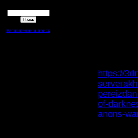
Anniversar
Поиск
Трансляц
ноября в 
Расширенный поиск
приоткро
будущим
https://3
serverakh-
pereizdani
of-darknes
anons-war
--