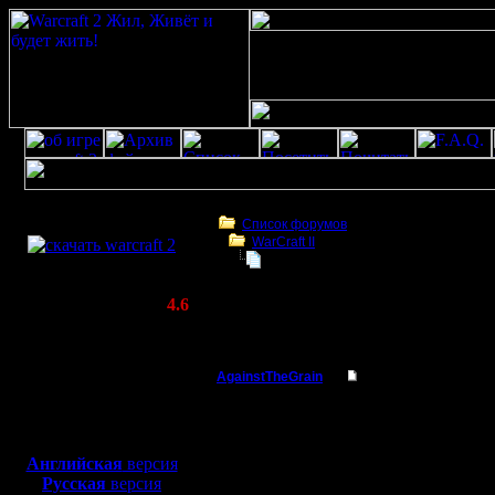
Скачать игру
бесплатно
Список форумов
WarCraft II
WarCraft 2 COMBAT
Переиздание Warcraft 2 от Bluzzar
(Warcraft II BNE 2.02+)
Актуальная версия:
4.6
(февраль 2020)
Переиздание Warcraft 2 от Bluzzard?
Совместимо с
Windows
AgainstTheGrain
Переиздание Warcraf
XP/Vista/7/8/10
Полубог
До трансл
Боевой релиз, ~
40 Мб
для игры по сети:
летия фэ
Регистрация:
Английская
версия
9.8.05
Русская
версия
франшизы 
Сообщений: 355