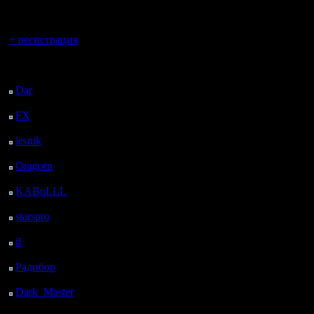
регистрацией
Club уже
Вы гость здесь.
обновлённ
+ регистрация
выяснили,
Последний
посетитель:
Remaster
Dar
: 27 Дней 12 ч.
назад
поддержк
FX
: 99 Дней 19 ч. 32
м. назад
однако в
lesnik
: 132 Дней 21 ч.
белорусс
50 м. назад
Oragorn
: 140 Дней 21
сегменте
ч. 59 м. назад
KABuLLL
: 168 Дней
будет.
21 ч. 8 м. назад
starspro
: 193 Дней 8 ч.
Весьма в
42 м. назад
il
: 264 Дней 18 ч. 48
официаль
м. назад
Радибор
: 288 Дней 14
2: Remast
ч. 35 м. назад
рамках Wa
Dark_Master
: 299
Дней 16 ч. 51 м. назад