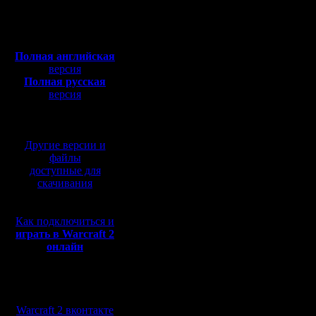
Откуда: Москва
Entertain
Полная версия, ~
450
Мб
неделя, о
с музыкой и видео:
Полная английская
уже раск
версия
Полная русская
сюрпризо
версия
перевод от war2.ru на
захотят у
базе перевода от СПК
Другие версии и
Как подм
файлы
доступные для
Stiven, в
скачивания
появилис
Как подключиться и
внутренн
играть в Warcraft 2
онлайн
Warcraft 
неанонси
Мы в социальных
переизда
сетях:
Warcraft 2 вконтакте