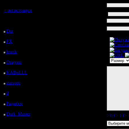
Вы гость здесь.
Ваше имя
+ регистрация
Ваш e-mail
Последний
Ссылка в email
посетитель:
Имя ссылки
Dar
: 26 Дней 13 ч. 24
м. назад
Сообщение
FX
: 98 Дней 20 ч. 56
м. назад
lesnik
: 131 Дней 23 ч.
14 м. назад
Oragorn
: 139 Дней 23
ч. 23 м. назад
KABuLLL
: 167 Дней
22 ч. 32 м. назад
starspro
: 192 Дней 10
ч. 6 м. назад
il
: 263 Дней 20 ч. 11
м. назад
Радибор
: 287 Дней 15
ч. 58 м. назад
Dark_Master
: 298
Дней 18 ч. 15 м. назад
Музыка