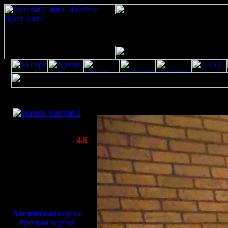
Скачать игру
Открытка от warcraft 2 скачать бесплатно р
бесплатно
WarCraft 2 COMBAT
(Warcraft II BNE 2.02+)
Актуальная версия:
4.6
(февраль 2020)
Совместимо с
Windows
XP/Vista/7/8/10
Боевой релиз, ~
40 Мб
для игры по сети:
Английская
версия
Русская
версия