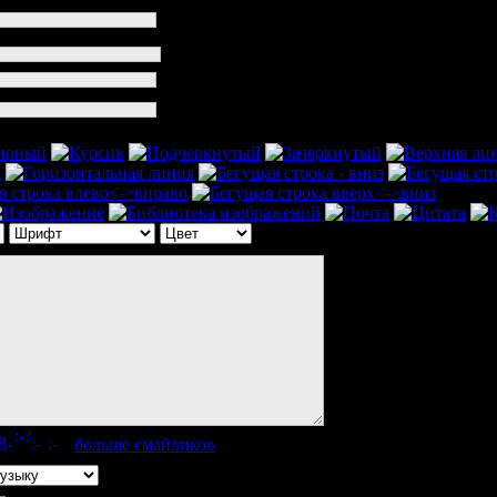
[
больше смайликов
]