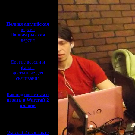
Полная версия, ~
450
Мб
с музыкой и видео:
Полная английская
версия
Полная русская
версия
перевод от war2.ru на
базе перевода от СПК
Другие версии и
файлы
доступные для
скачивания
Как подключиться и
играть в Warcraft 2
онлайн
Мы в социальных
сетях:
Warcraft 2 вконтакте