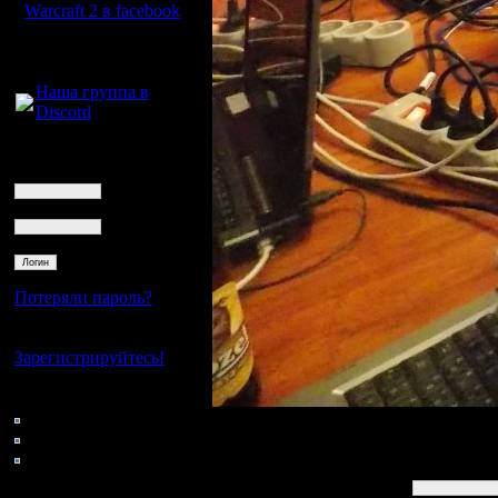
Warcraft 2 в facebook
Для голосового
общения:
Наша группа в
Discord
Логин
Ник
Пароль
Потеряли пароль?
Нет своего аккаунта?
Зарегистрируйтесь!
Кто на сайте
50: Гости
0: Пользователи
Заполните все области
4121: Пользователи с
регистрацией
Ссылка в e-mail