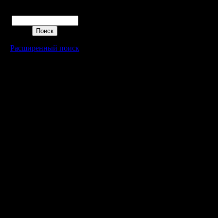
Поиск
Расширенный поиск
Warcraft 2 - скачать бесплатно русскую версию, warcraft 2 серве
- Генерация