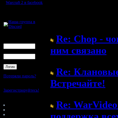
Warcraft 2 в facebook
Для голосового
общения:
Форум
Наша группа в
Discord
Re: Chop - чоп
Логин
Ник
ним связано
Пароль
( 2.6.20 20:43)
Re: Клановы
Потеряли пароль?
Встречайте!
Нет своего аккаунта?
Зарегистрируйтесь!
( 8.2.20 10:32)
Кто на сайте
Re: WarVideo 
124: Гости
0: Пользователи
поддержка всех
4121: Пользователи с