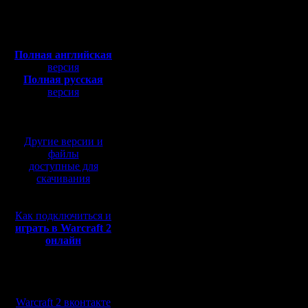
Полная версия, ~
450
Мб
с музыкой и видео:
Полная английская
версия
Полная русская
версия
перевод от war2.ru на
базе перевода от СПК
Другие версии и
файлы
доступные для
скачивания
Как подключиться и
играть в Warcraft 2
онлайн
Мы в социальных
сетях:
Warcraft 2 вконтакте