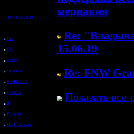
регистрацией
мерцания
Вы гость здесь.
+ регистрация
( 19.7.19 14:43)
Последний
Re: "Владыка
посетитель:
Dar
: 26 Дней 8 ч. 4 м.
назад
15.06.19
FX
: 98 Дней 15 ч. 36
м. назад
( 18.6.19 23:06)
lesnik
: 131 Дней 17 ч.
54 м. назад
Re: FNW Gran
Oragorn
: 139 Дней 18
ч. 3 м. назад
KABuLLL
: 167 Дней
( 13.12.18 19:42)
17 ч. 12 м. назад
starspro
: 192 Дней 4 ч.
Показать все 
46 м. назад
il
: 263 Дней 14 ч. 52
м. назад
Радибор
: 287 Дней 10
ч. 39 м. назад
Dark_Master
: 298
Дней 12 ч. 55 м. назад