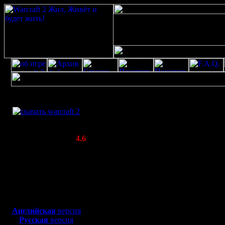
Скачать игру
Профайл для D
бесплатно
WarCraft 2 COMBAT
(Warcraft II BNE 2.02+)
Актуальная версия:
4.6
(февраль 2020)
Совместимо с
Все о пользователе Droid
Windows
Ваш аватар::
XP/Vista/7/8/10
Местонахождение:
Воронеж
Боевой релиз, ~
40 Мб
для игры по сети:
Английская
версия
Русская
версия