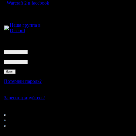
Warcraft 2 в facebook
Для голосового
общения:
Наша группа в
Discord
Логин
Ник
Пароль
Потеряли пароль?
Нет своего аккаунта?
Зарегистрируйтесь!
Кто на сайте
50: Гости
0: Пользователи
4121: Пользователи с
регистрацией