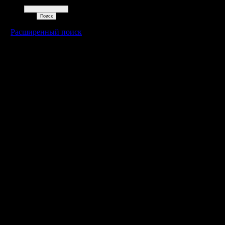
Поиск
Расширенный поиск
Warcraft 2 - скачать бесплатно русскую версию, warcraft 2 серве
- Генерация