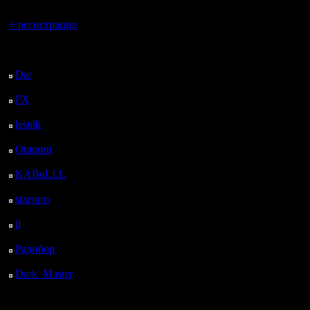
Вы гость здесь.
+ регистрация
Последний
посетитель:
Dar
: 26 Дней 18 ч. 1
м. назад
FX
: 99 Дней 1 ч. 33
м. назад
lesnik
: 132 Дней 3 ч.
51 м. назад
Oragorn
: 140 Дней 4
ч. назад
KABuLLL
: 168 Дней
3 ч. 9 м. назад
starspro
: 192 Дней 14
ч. 43 м. назад
il
: 264 Дней 48 м.
назад
Радибор
: 287 Дней 20
ч. 35 м. назад
Dark_Master
: 298
Дней 22 ч. 52 м. назад