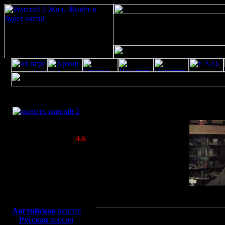
Скачать игру
бесплатно
WarCraft 2 COMBAT
(Warcraft II BNE 2.02+)
Актуальная версия:
4.6
(февраль 2020)
Совместимо с
Windows
XP/Vista/7/8/10
Боевой релиз, ~
40 Мб
для игры по сети:
Английская
версия
SPBWAR
Русская
версия