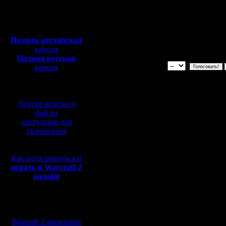
Голосуйте за картину только од
Полная версия, ~
450
Оценка от 1 до 10, наилучшая 
Мб
Будьте объективны, а то резуль
с музыкой и видео:
фальсифицированы
Полная английская
Голос не для вашей собственн
версия
Полная русская
версия
перевод от war2.ru на
базе перевода от СПК
Другие версии и
файлы
доступные для
скачивания
Как подключиться и
играть в Warcraft 2
онлайн
Мы в социальных
сетях:
Warcraft 2 вконтакте