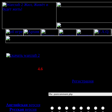
Скачать игру
postcomment.php
бесплатно
Poster: Дата: 20.8.20 13:25
WarCraft 2 COMBAT
20
(Warcraft II BNE 2.02+)
Актуальная версия:
4.6
(февраль 2020)
Совместимо с
Имя:
Гость
[
Регистрация
]
Windows
XP/Vista/7/8/10
Тема
Боевой релиз, ~
40 Мб
для игры по сети:
Иконка сообщения
Английская
версия
Русская
версия