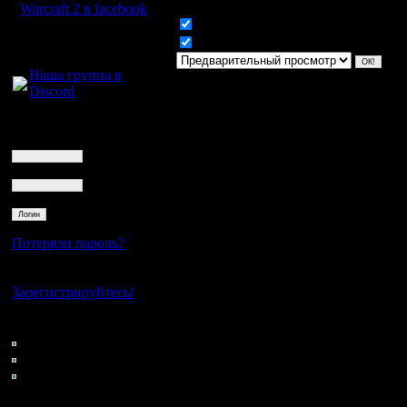
Warcraft 2 в facebook
Включить смайлики
Для голосового
Включить BB код
общения:
Наша группа в
Discord
Логин
Ник
Пароль
Потеряли пароль?
Нет своего аккаунта?
Зарегистрируйтесь!
Кто на сайте
131: Гости
0: Пользователи
4121: Пользователи с
регистрацией