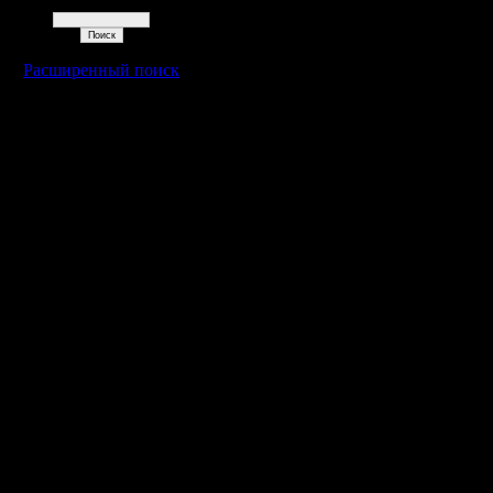
Поиск
Расширенный поиск
Warcraft 2 - скачать бесплатно русскую версию, warcraft 2 серве
- Генерация