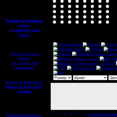
Полная версия, ~
450
Мб
с музыкой и видео:
Полная английская
версия
Полная русская
Комментарий
версия
перевод от war2.ru на
базе перевода от СПК
Другие версии и
файлы
доступные для
скачивания
Как подключиться и
играть в Warcraft 2
онлайн
Мы в социальных
сетях:
[
больше смайли
Warcraft 2 вконтакте