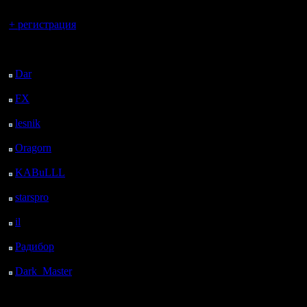
Вы гость здесь.
+ регистрация
Последний
посетитель:
Dar
: 29 Дней 1 ч. 30
м. назад
FX
: 101 Дней 9 ч. 2
м. назад
lesnik
: 134 Дней 11 ч.
20 м. назад
Oragorn
: 142 Дней 11
ч. 29 м. назад
KABuLLL
: 170 Дней
10 ч. 38 м. назад
starspro
: 194 Дней 22
ч. 12 м. назад
il
: 266 Дней 8 ч. 18 м.
назад
Радибор
: 290 Дней 4
ч. 5 м. назад
Dark_Master
: 301
Дней 6 ч. 21 м. назад