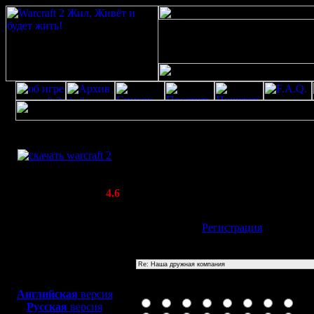
Скачать игру
Re: Наша дружная компания
бесплатно
Poster: Дата: 17.10.23 17:27
WarCraft 2 COMBAT
555
(Warcraft II BNE 2.02+)
Актуальная версия:
4.6
(февраль 2020)
Совместимо с
Имя:
Гость
[
Регистрация
]
Windows
XP/Vista/7/8/10
Тема
Боевой релиз, ~
40 Мб
для игры по сети:
Иконка сообщения
Английская
версия
Русская
версия