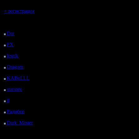
Вы гость здесь.
+ регистрация
Последний
посетитель:
Dar
: 24 Дней 6 ч. 55
м. назад
FX
: 96 Дней 14 ч. 26
м. назад
lesnik
: 129 Дней 16 ч.
44 м. назад
Oragorn
: 137 Дней 16
ч. 53 м. назад
KABuLLL
: 165 Дней
16 ч. 2 м. назад
starspro
: 190 Дней 3 ч.
36 м. назад
il
: 261 Дней 13 ч. 42
м. назад
Радибор
: 285 Дней 9
ч. 29 м. назад
Dark_Master
: 296
Дней 11 ч. 45 м. назад