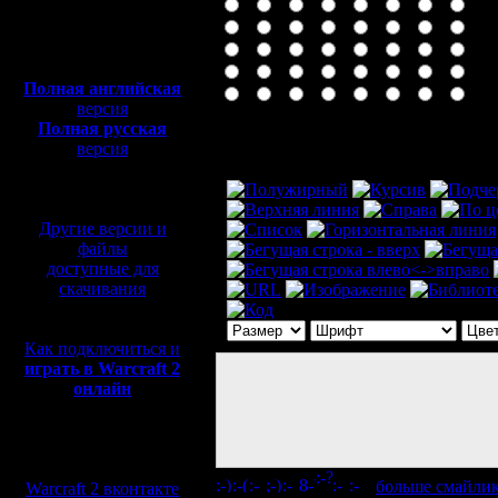
Полная версия, ~
450
Мб
с музыкой и видео:
Полная английская
версия
Полная русская
Комментарий
версия
перевод от war2.ru на
базе перевода от СПК
Другие версии и
файлы
доступные для
скачивания
Как подключиться и
играть в Warcraft 2
онлайн
Мы в социальных
сетях:
[
больше смайли
Warcraft 2 вконтакте