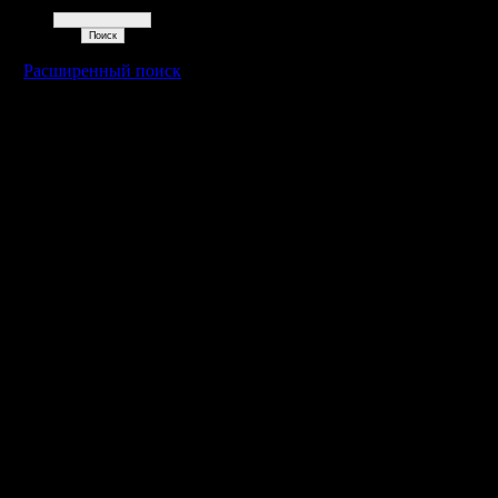
Поиск
Расширенный поиск
Warcraft 2 - скачать бесплатно русскую версию, warcraft 2 серве
- Генерация