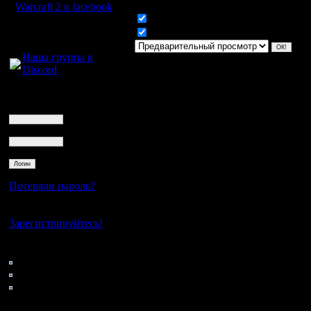
Warcraft 2 в facebook
Включить смайлики
Для голосового
Включить BB код
общения:
Наша группа в
Discord
Логин
Ник
Пароль
Потеряли пароль?
Нет своего аккаунта?
Зарегистрируйтесь!
Кто на сайте
94: Гости
0: Пользователи
4121: Пользователи с
регистрацией