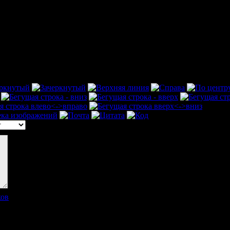
ков
]