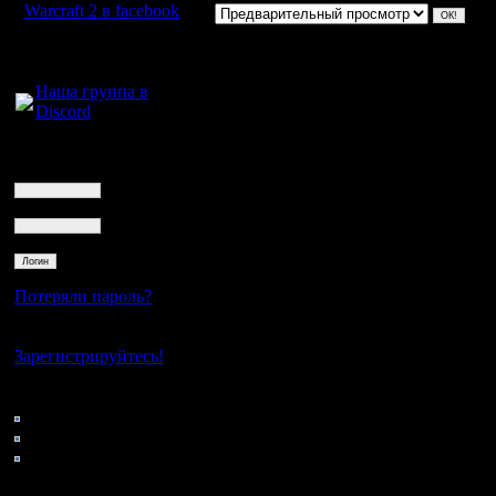
Warcraft 2 в facebook
Для голосового
общения:
Наша группа в
Discord
Логин
Ник
Пароль
Потеряли пароль?
Нет своего аккаунта?
Зарегистрируйтесь!
Кто на сайте
52: Гости
0: Пользователи
4121: Пользователи с
регистрацией