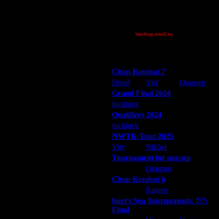
Theboy
XuRnT[z]
_I_Undine
backup.war2.ru
Остальные игроки
Победители турниров
Chop Kombat 7
Droid
Vity
Oragorn
Grand Final 2024
fuckluck
Extasey
ARMilitar
Qualifiers 2024
fuckluck
ARMilitar
Extasey
NWTR-Tour-2025
Vity
Nik5et
ARMilitar
Tournament for axecup
ARMilitar
Oragorn
Extasey
Chop Kombat 6
hurt
Ragner
Extasey
hurt's Sea Tournaments, 7/7:
Final