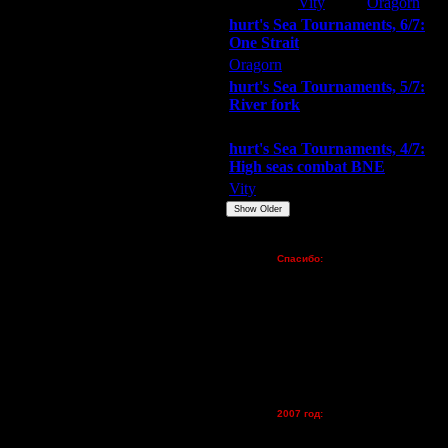
Extasey
Vity
Oragorn
hurt's Sea Tournaments, 6/7:
One Strait
Oragorn
ARMilitar
Extasey
hurt's Sea Tournaments, 5/7:
River fork
Extasey
ARMilitar
Doooda
hurt's Sea Tournaments, 4/7:
High seas combat BNE
Vity
ARMilitar
None
Show Older
Пожертвования
Спасибо:
FX - $80 (домен)
Zelya - (турниры)
lesnik
Dar - (турниры)
Kagan - (турниры)
vova1 - (хостинг)
tolsty - (хостинг)
Oragorn - (хостинг)
2007 год:
Spbwar - $400
Jade -$100