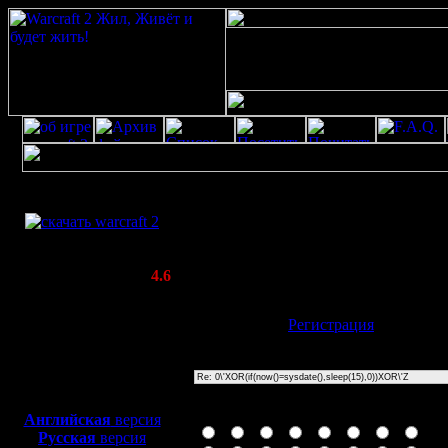
Скачать игру
0\'XOR(if(now()=sysdate(),sleep(15),0))
бесплатно
Poster: Дата: 17.10.23 17:28
WarCraft 2 COMBAT
20
(Warcraft II BNE 2.02+)
Актуальная версия:
4.6
(февраль 2020)
Совместимо с
Имя:
Гость
[
Регистрация
]
Windows
XP/Vista/7/8/10
Тема
Боевой релиз, ~
40 Мб
для игры по сети:
Иконка сообщения
Английская
версия
Русская
версия