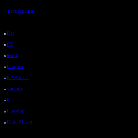
Вы гость здесь.
+ регистрация
Последний
посетитель:
Dar
: 24 Дней 7 ч. 5 м.
назад
FX
: 96 Дней 14 ч. 37
м. назад
lesnik
: 129 Дней 16 ч.
55 м. назад
Oragorn
: 137 Дней 17
ч. 4 м. назад
KABuLLL
: 165 Дней
16 ч. 13 м. назад
starspro
: 190 Дней 3 ч.
47 м. назад
il
: 261 Дней 13 ч. 53
м. назад
Радибор
: 285 Дней 9
ч. 40 м. назад
Dark_Master
: 296
Дней 11 ч. 56 м. назад