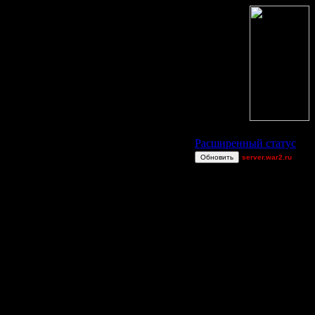
Статус Battle.Net
Расширенный статус
Обновить
server.war2.ru
a
maxman63
natureman
2v2 GoW@Go0dzs~
[TD]CrUsH
Jordan4385
derber
Blandest
Equinox
[TD]Wargasm