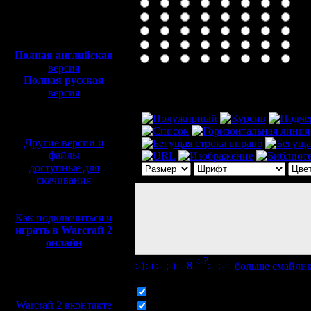
Полная версия, ~
450
Мб
с музыкой и видео:
Полная английская
версия
Полная русская
Комментарий
версия
перевод от war2.ru на
базе перевода от СПК
Другие версии и
файлы
доступные для
скачивания
Как подключиться и
играть в Warcraft 2
онлайн
[
больше смайли
Мы в социальных
сетях:
Включить смайлики
Warcraft 2 вконтакте
Включить BB код