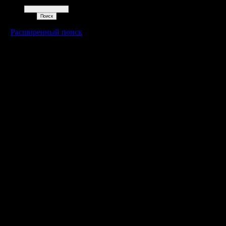
Поиск
Расширенный поиск
Warcraft 2 - скачать бесплатно русскую версию, warcraft 2 серве
- Генерация