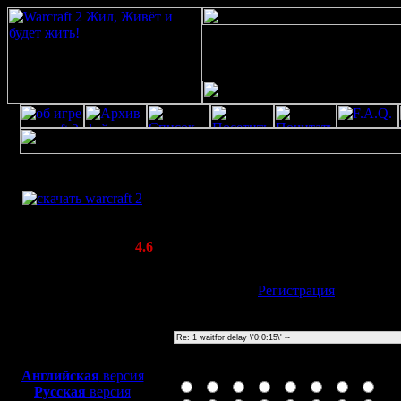
Скачать игру
1 waitfor delay \'0:0:15\' --
бесплатно
Poster: Дата: 17.10.23 17:28
WarCraft 2 COMBAT
20
(Warcraft II BNE 2.02+)
Актуальная версия:
4.6
(февраль 2020)
Совместимо с
Имя:
Гость
[
Регистрация
]
Windows
XP/Vista/7/8/10
Тема
Боевой релиз, ~
40 Мб
для игры по сети:
Иконка сообщения
Английская
версия
Русская
версия