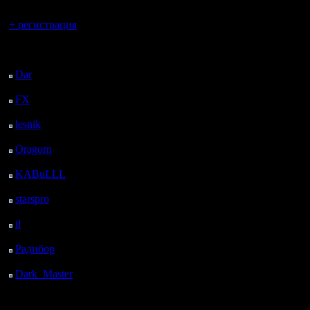
Вы гость здесь.
+ регистрация
Последний
посетитель:
Dar
: 25 Дней 19 ч. 9
м. назад
FX
: 98 Дней 2 ч. 41
м. назад
lesnik
: 131 Дней 4 ч.
59 м. назад
Oragorn
: 139 Дней 5
ч. 8 м. назад
KABuLLL
: 167 Дней
4 ч. 17 м. назад
starspro
: 191 Дней 15
ч. 51 м. назад
il
: 263 Дней 1 ч. 57 м.
назад
Радибор
: 286 Дней 21
ч. 44 м. назад
Dark_Master
: 298
Дней назад