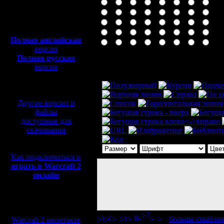
Полная версия, ~
450
Мб
с музыкой и видео:
Полная английская
версия
Полная русская
Комментарий
версия
перевод от war2.ru на
базе перевода от СПК
Другие версии и
файлы
доступные для
скачивания
Как подключиться и
играть в Warcraft 2
онлайн
Мы в социальных
сетях:
[
больше смайли
Warcraft 2 вконтакте