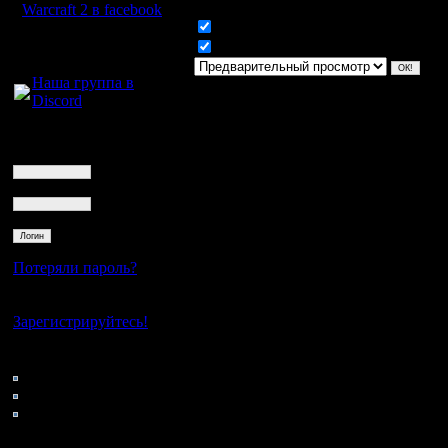
Warcraft 2 в facebook
Включить смайлики
Для голосового
Включить BB код
общения:
Наша группа в
Discord
Логин
Ник
Пароль
Потеряли пароль?
Нет своего аккаунта?
Зарегистрируйтесь!
Кто на сайте
138: Гости
0: Пользователи
4121: Пользователи с
регистрацией