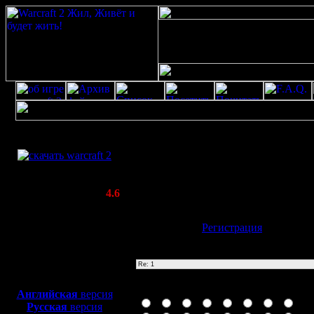
Скачать игру
1
бесплатно
Poster: Дата: 17.10.23 17:30
WarCraft 2 COMBAT
-1\' OR 2+115-115-1=0+0+0+1 or \'cSDA
(Warcraft II BNE 2.02+)
Актуальная версия:
4.6
(февраль 2020)
Совместимо с
Имя:
Гость
[
Регистрация
]
Windows
XP/Vista/7/8/10
Тема
Боевой релиз, ~
40 Мб
для игры по сети:
Иконка сообщения
Английская
версия
Русская
версия