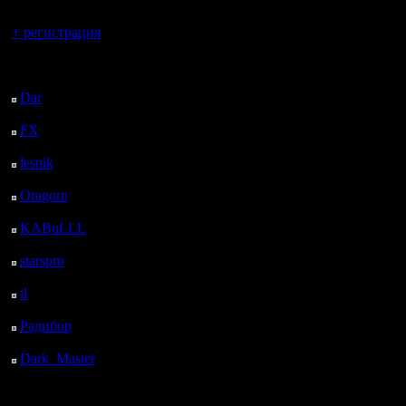
Вы гость здесь.
+ регистрация
Последний
посетитель:
Dar
: 24 Дней 13 ч. 41
м. назад
FX
: 96 Дней 21 ч. 13
м. назад
lesnik
: 129 Дней 23 ч.
31 м. назад
Oragorn
: 137 Дней 23
ч. 40 м. назад
KABuLLL
: 165 Дней
22 ч. 49 м. назад
starspro
: 190 Дней 10
ч. 23 м. назад
il
: 261 Дней 20 ч. 28
м. назад
Радибор
: 285 Дней 16
ч. 15 м. назад
Dark_Master
: 296
Дней 18 ч. 32 м. назад