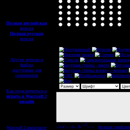
Полная версия, ~
450
Мб
с музыкой и видео:
Полная английская
версия
Полная русская
Комментарий
версия
перевод от war2.ru на
базе перевода от СПК
Другие версии и
файлы
доступные для
скачивания
Как подключиться и
играть в Warcraft 2
онлайн
Мы в социальных
сетях:
[
больше смайли
Warcraft 2 вконтакте