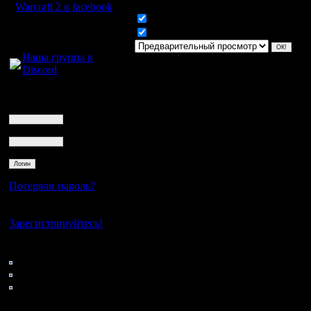
Warcraft 2 в facebook
Включить смайлики
Для голосового
Включить BB код
общения:
Наша группа в
Discord
Логин
Ник
Пароль
Потеряли пароль?
Нет своего аккаунта?
Зарегистрируйтесь!
Кто на сайте
169: Гости
0: Пользователи
4121: Пользователи с
регистрацией