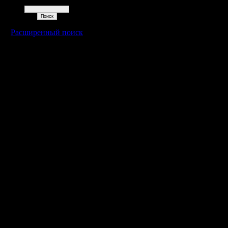
Поиск
Расширенный поиск
Warcraft 2 - скачать бесплатно русскую версию, warcraft 2 серве
- Генерация