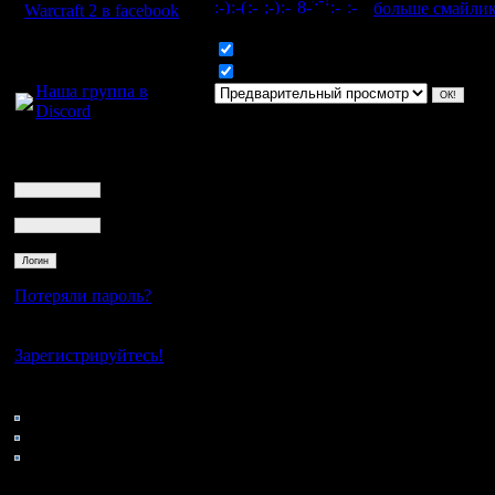
[
больше смайли
Warcraft 2 в facebook
Для голосового
Включить смайлики
общения:
Включить BB код
Наша группа в
Discord
Логин
Ник
Пароль
Потеряли пароль?
Нет своего аккаунта?
Зарегистрируйтесь!
Кто на сайте
142: Гости
0: Пользователи
4121: Пользователи с
регистрацией