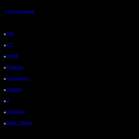
Вы гость здесь.
+ регистрация
Последний
посетитель:
Dar
: 27 Дней 19 ч. 34
м. назад
FX
: 100 Дней 3 ч. 6
м. назад
lesnik
: 133 Дней 5 ч.
24 м. назад
Oragorn
: 141 Дней 5
ч. 33 м. назад
KABuLLL
: 169 Дней
4 ч. 42 м. назад
starspro
: 193 Дней 16
ч. 16 м. назад
il
: 265 Дней 2 ч. 22 м.
назад
Радибор
: 288 Дней 22
ч. 9 м. назад
Dark_Master
: 300
Дней 25 м. назад