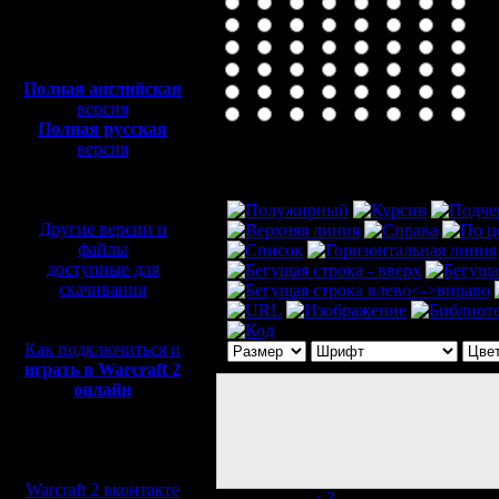
Полная версия, ~
450
Мб
с музыкой и видео:
Полная английская
версия
Полная русская
версия
Комментарий
перевод от war2.ru на
базе перевода от СПК
Другие версии и
файлы
доступные для
скачивания
Как подключиться и
играть в Warcraft 2
онлайн
Мы в социальных
сетях:
Warcraft 2 вконтакте