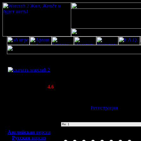
Скачать игру
1
бесплатно
Poster: Дата: 17.10.23 17:31
WarCraft 2 COMBAT
(select(0)from(select(sleep(15)))v)/*\'+(se
(Warcraft II BNE 2.02+)
(select(0)from(select(sleep(15)))v)+\"*/
Актуальная версия:
4.6
(февраль 2020)
Совместимо с
Windows
Имя:
Гость
[
Регистрация
]
XP/Vista/7/8/10
Тема
Боевой релиз, ~
40 Мб
для игры по сети:
Английская
версия
Иконка сообщения
Русская
версия