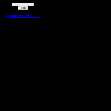
Поиск
Расширенный поиск
Warcraft 2 - скачать бесплатно русскую версию, warcraft 2 серве
- Генерация